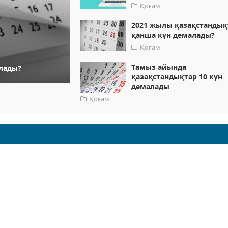
Қоғам
2021 жылы қазақстандық
қанша күн демалады?
Қоғам
Тамыз айында
лады?
қазақстандықтар 10 күн
демалады
Қоғам