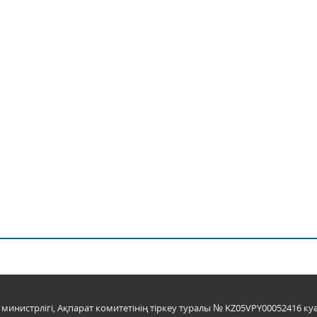
инистрлігі, Ақпарат комитетінің тіркеу туралы № KZ05VPY00052416 куә