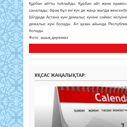
Құрбан айтты тойлайды. Құрбан айт және правос
саналады, бірақ бұл екі күн де жаңа жылда жексенбіг
Шілдеде Астана күні демалыс күніне сәйкес келуіне
демалыс күні болады. Ал қазан айында Республика
болады.
Фото: ашық дереккөз
ҰҚСАС ЖАҢАЛЫҚТАР: