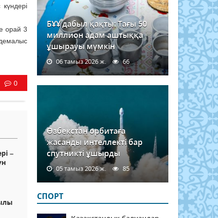
 күндері
БҰҰ дабыл қақты: Тағы 50
е орай 3
миллион адам аштыққа
 демалыс
ұшырауы мүмкін
06 тамыз 2026 ж.
66
0
Өзбекстан орбитаға
жасанды интеллекті бар
спутникті ұшырды
рі –
үн
05 тамыз 2026 ж.
85
СПОРТ
жылы