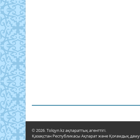
© 2026. Tolqyn.kz ақпараттық агенттігі.
Қазақстан Республикасы Ақпарат және Қоғамдық даму м