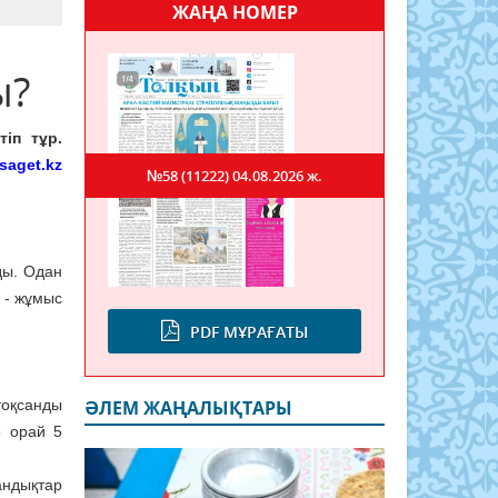
ЖАҢА НОМЕР
ы?
іп тұр.
saget.kz
№58 (11222)
04.08.2026 ж.
ды. Одан
і - жұмыс
PDF МҰРАҒАТЫ
тоқсанды
ӘЛЕМ ЖАҢАЛЫҚТАРЫ
е орай 5
андықтар