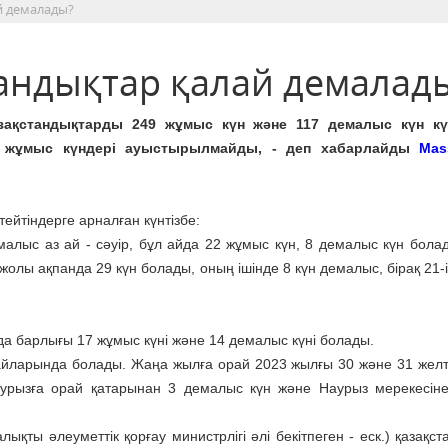
й демалады?
андықтар қалай демалад
ақстандықтарды 249 жұмыс күн және 117 демалыс күн күт
жұмыс күндері ауыстырылмайды, - деп хабарлайды
Mas
тейтіндерге арналған күнтізбе:
алыс аз ай - сәуір, бұл айда 22 жұмыс күн, 8 демалыс күн бола
 жолы ақпанда 29 күн болады, оның ішінде 8 күн демалыс, бірақ 21-
да барлығы 17 жұмыс күні және 14 демалыс күні болады.
 айларында болады. Жаңа жылға орай 2023 жылғы 30 және 31 жел
аурызға орай қатарынан 3 демалыс күн және Наурыз мерекесін
қты әлеуметтік қорғау министрлігі әлі бекітпеген - еск.) қазақст