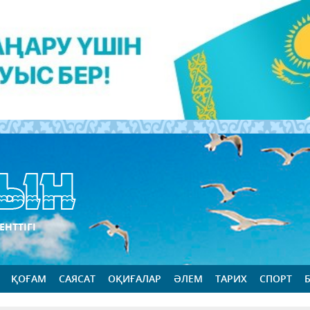
ЕНТТІГІ
ҚОҒАМ
САЯСАТ
ОҚИҒАЛАР
ӘЛЕМ
ТАРИХ
СПОРТ