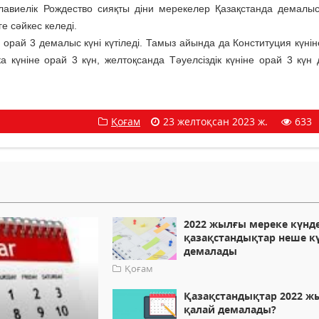
лавиелік Рождество сияқты діни мерекелер Қазақстанда демалыс
е сәйкес келеді.
 орай 3 демалыс күні күтіледі. Тамыз айында да Конституция күнін
 күніне орай 3 күн, желтоқсанда Тәуелсіздік күніне орай 3 күн
Қоғам
23 желтоқсан 2023 ж.
633
2022 жылғы мереке күнде
қазақстандықтар неше к
демалады
Қоғам
Қазақстандықтар 2022 
қалай демалады?