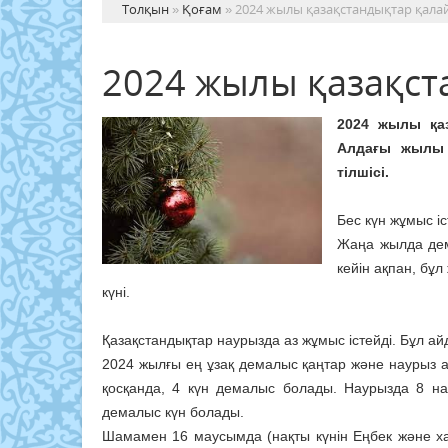
Толқын
»
Қоғам
» 2024 жылы қазақстандықтар қала
2024 жылы қазақст
2024 жылы қаз
Алдағы жылы 
тілшісі.
Бес күн жұмыс іс
Жаңа жылда дем
кейін ақпан, бұл
күні.
Қазақстандықтар наурызда аз жұмыс істейді. Бұл ай
2024 жылғы ең ұзақ демалыс қаңтар және наурыз
қосқанда, 4 күн демалыс болады. Наурызда 8 н
демалыс күн болады.
Шамамен 16 маусымда (нақты күнін Еңбек және халы