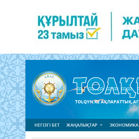
TOLQYN.KZ АҚПАРАТТЫҚ АГ
НЕГІЗГІ БЕТ
ЖАҢАЛЫҚТАР
ЭКОНОМИКА