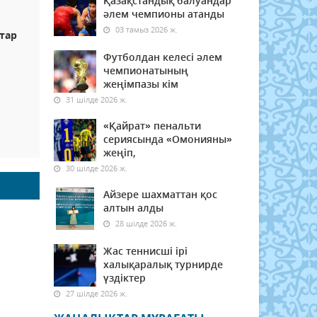
Қазақстандық балуандар
әлем чемпионы атанды
03 тамыз 2026 ж.
тар
Футболдан келесі әлем
чемпионатының
жеңімпазы кім
31 шілде 2026 ж.
«Қайрат» пенальти
сериясында «Омонияны»
жеңіп,
30 шілде 2026 ж.
Айзере шахматтан қос
алтын алды
28 шілде 2026 ж.
Жас теннисші ірі
халықаралық турнирде
үздіктер
27 шілде 2026 ж.