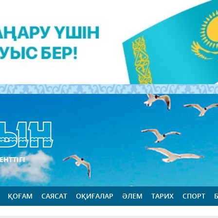
ЕНТТІГІ
ҚОҒАМ
САЯСАТ
ОҚИҒАЛАР
ӘЛЕМ
ТАРИХ
СПОРТ