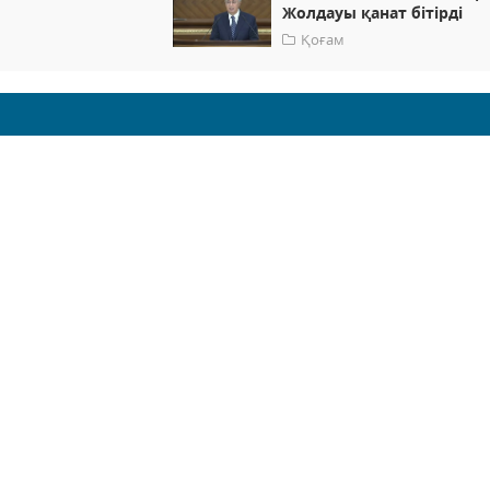
Жолдауы қанат бітірді
Қоғам