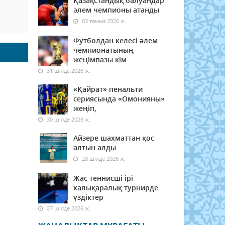
Қазақстандық балуандар
әлем чемпионы атанды
03 тамыз 2026 ж.
Футболдан келесі әлем
чемпионатының
жеңімпазы кім
31 шілде 2026 ж.
«Қайрат» пенальти
сериясында «Омонияны»
жеңіп,
30 шілде 2026 ж.
Айзере шахматтан қос
алтын алды
28 шілде 2026 ж.
Жас теннисші ірі
халықаралық турнирде
үздіктер
27 шілде 2026 ж.