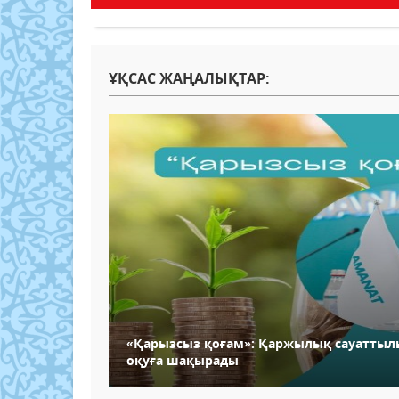
ҰҚСАС ЖАҢАЛЫҚТАР:
«Қарызсыз қоғам»: Қаржылық сауатты
оқуға шақырады