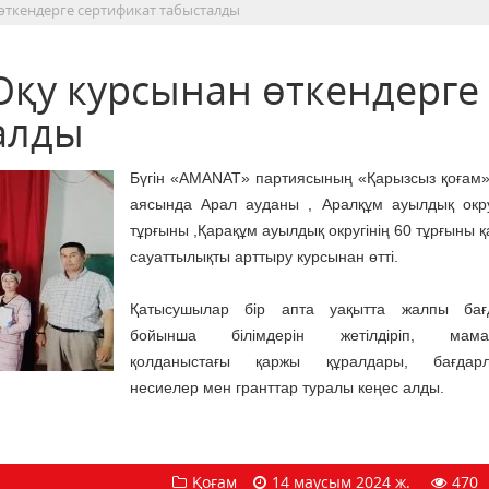
 өткендерге сертификат табысталды
Оқу курсынан өткендерге
алды
Бүгін «AMANAT» партиясының «Қарызсыз қоғам
аясында Арал ауданы , Аралқұм ауылдық окру
тұрғыны ,Қарақұм ауылдық округінің 60 тұрғыны 
сауаттылықты арттыру курсынан өтті.
Қатысушылар бір апта уақытта жалпы бағ
бойынша білімдерін жетілдіріп, мама
қолданыстағы қаржы құралдары, бағдарл
несиелер мен гранттар туралы кеңес алды.
Қоғам
14 маусым 2024 ж.
470