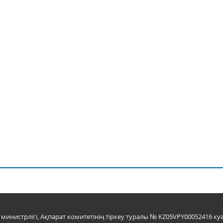
инистрлігі, Ақпарат комитетінің тіркеу туралы № KZ05VPY00052416 куә