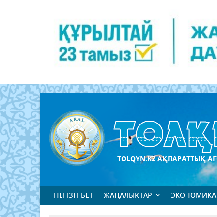
TOLQYN.KZ АҚПАРАТТЫҚ АГ
НЕГІЗГІ БЕТ
ЖАҢАЛЫҚТАР
ЭКОНОМИКА