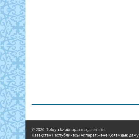
© 2026. Tolqyn.kz ақпараттық агенттігі.
Қазақстан Республикасы Ақпарат және Қоғамдық даму м