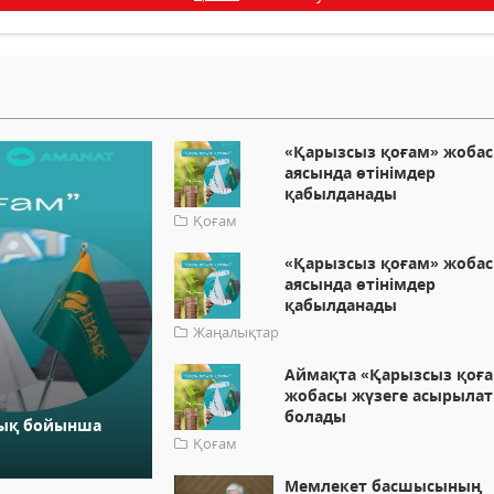
«Қарызсыз қоғам» жоба
аясында өтінімдер
қабылданады
Қоғам
«Қарызсыз қоғам» жоба
аясында өтінімдер
қабылданады
Жаңалықтар
Аймақта «Қарызсыз қоғ
жобасы жүзеге асырыла
болады
лық бойынша
Қоғам
Мемлекет басшысының