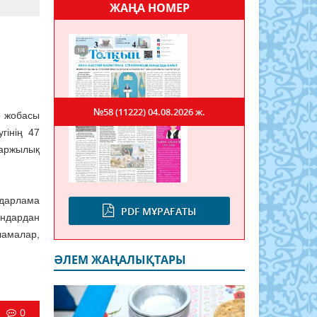
ЖАҢА НОМЕР
№58 (11222)
04.08.2026 ж.
» жобасы
гінің 47
қаржылық
дарлама
PDF МҰРАҒАТЫ
ндардан
амалар,
ӘЛЕМ ЖАҢАЛЫҚТАРЫ
0