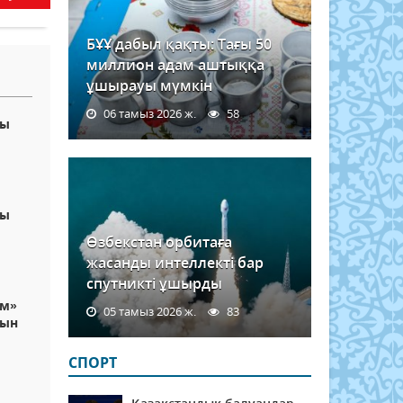
БҰҰ дабыл қақты: Тағы 50
миллион адам аштыққа
ұшырауы мүмкін
06 тамыз 2026 ж.
58
сы
сы
Өзбекстан орбитаға
жасанды интеллекті бар
спутникті ұшырды
ам»
05 тамыз 2026 ж.
83
тын
СПОРТ