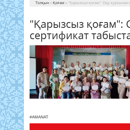
Толқын
»
Қоғам
» "Қарызсыз қоғам": Оқу курсынан
"Қарызсыз қоғам": 
сертификат табыст
#AMANAT