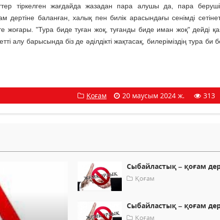
еттер тіркелген жағдайда жазадан пара алушы да, пара беруш
м дертіне баланған, халық пен билік арасындағы сенімді сетінет
те жоғары. "Тура биде туған жоқ, туғанды биде иман жоқ" дейді қа
етті алу барысында біз де әділдікті жақтасақ, билеріміздің тура би
Қоғам
20 маусым 2024 ж.
313
Сыбайластық – қоғам дер
Қоғам
Сыбайластық – қоғам дер
Қоғам