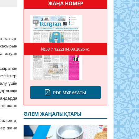
ЖАҢА НОМЕР
п жатыр.
 жасырын
№58 (11222)
04.08.2026 ж.
ға жауап
асыратын
еттіктері
алу үшін
қорлыққа
PDF МҰРАҒАТЫ
заңдарда
лік және
ӘЛЕМ ЖАҢАЛЫҚТАРЫ
бильдер,
жер және