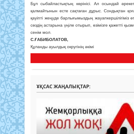
Бұл сыбайластықтың көрінісі. Ал осындай әрек
қалмайтынын есте сақтаған дұрыс. Сондықтан қоға
қауіпті жеңуде барлығымыздың жауапкершілігіміз ө
сөздің астарына үңіле отырып, өзімізге қажетті қызм
сенім мол.
С.ҒАБИБОЛАТОВ,
Құланды ауылдық округінің әкімі
ҰҚСАС ЖАҢАЛЫҚТАР: