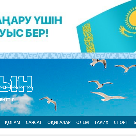
ЕНТТІГІ
ҚОҒАМ
САЯСАТ
ОҚИҒАЛАР
ӘЛЕМ
ТАРИХ
СПОРТ