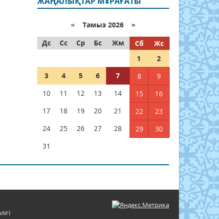
ЖАҢАЛЫҚТАР МҰРАҒАТЫ
«
Тамыз 2026 »
Дс
Сс
Ср
Бс
Жм
Сб
Жс
1
2
3
4
5
6
7
8
9
10
11
12
13
14
15
16
17
18
19
20
21
22
23
24
25
26
27
28
29
30
31
лігі