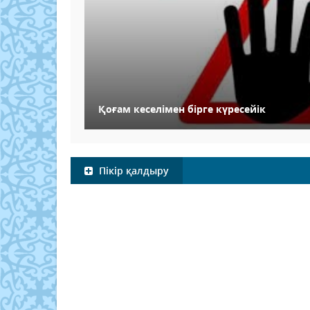
Қоғам кеселімен бірге күресейік
Пікір қалдыру