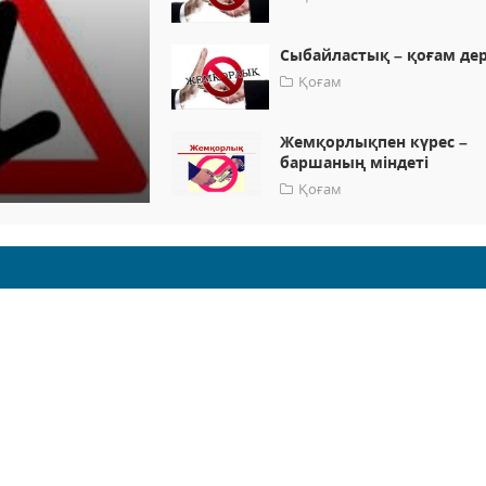
Сыбайластық – қоғам дер
Қоғам
Жемқорлықпен күрес –
баршаның міндеті
Қоғам