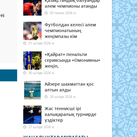
Қазақстандық балуандар
әлем чемпионы атанды
03 тамыз 2026 ж.
ті
Футболдан келесі әлем
чемпионатының
жеңімпазы кім
31 шілде 2026 ж.
«Қайрат» пенальти
сериясында «Омонияны»
жеңіп,
30 шілде 2026 ж.
Айзере шахматтан қос
алтын алды
28 шілде 2026 ж.
Жас теннисші ірі
халықаралық турнирде
үздіктер
27 шілде 2026 ж.