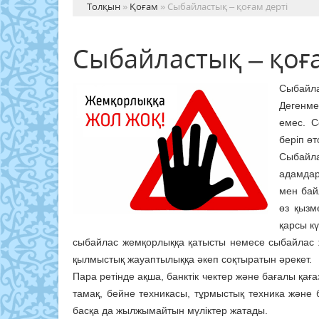
Толқын
»
Қоғам
» Сыбайластық – қоғам дерті
Сыбайластық – қоға
Сыбайла
Дегенме
емес. С
беріп өт
Сыбайла
адамдар,
мен бай
өз қызм
қарсы к
сыбайлас жемқорлыққа қатысты немесе сыбайлас жем
қылмыстық жауаптылыққа әкеп соқтыратын әрекет.
Пара ретінде ақша, банктік чектер және бағалы қа
тамақ, бейне техникасы, тұрмыстық техника және 
басқа да жылжымайтын мүліктер жатады.