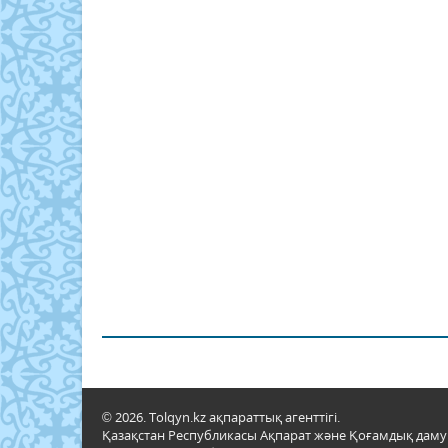
© 2026. Tolqyn.kz ақпараттық агенттігі.
Қазақстан Республикасы Ақпарат және Қоғамдық даму м