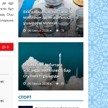
і де құр
етін бұл
БҰҰ дабыл қақты: Тағы 50
зақ. Осы
миллион адам аштыққа
 боларына
ұшырауы мүмкін
06 тамыз 2026 ж.
76
0
Өзбекстан орбитаға
жасанды интеллекті бар
спутникті ұшырды
ті
05 тамыз 2026 ж.
95
СПОРТ
ті