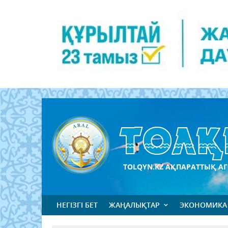
TOLQYN.KZ АҚПАРАТТЫҚ АГ
НЕГІЗГІ БЕТ
ЖАҢАЛЫҚТАР
ЭКОНОМИКА