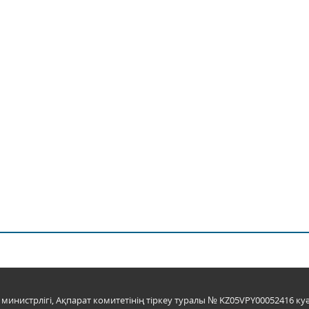
инистрлігі, Ақпарат комитетінің тіркеу туралы № KZ05VPY00052416 куә