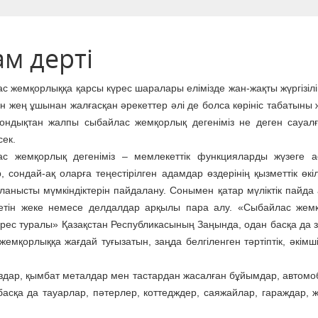
м дерті
с жемқорлыққа қарсы күрес шаралары елімізде жан-жақты жүргізілі
н жең ұшынан жалғасқан әрекеттер әлі де болса көрініс табатыны
ондықтан жалпы сыбайлас жемқорлық дегеніміз не деген сауал
сек.
с жемқорлық дегеніміз – мемлекеттік функцияларды жүзеге 
 сондай-ақ оларға теңестірілген адамдар өздерінің қызметтік өкіл
ланысты мүмкіндіктерін пайдалану. Сонымен қатар мүліктік пайда 
етін жеке немесе делдалдар арқылы пара алу. «Сыбайлас жем
үрес туралы» Қазақстан Республикасының Заңында, одан басқа да 
қорлыққа жағдай туғызатын, заңда белгіленген тәртіптік, әкімші
ғаздар, қымбат металдар мен тастардан жасалған бұйымдар, автомо
басқа да тауарлар, пәтерлер, коттедждер, саяжайлар, гараждар, 