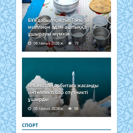
БҰҰ дабыл қақты: Тағы 50
миллион адам аштыққа
ұшырауы мүмкін
06 тамыз 2026 ж.
79
Өзбекстан орбитаға жасанды
интеллекті бар спутникті
ұшырды
05 тамыз 2026 ж.
98
СПОРТ