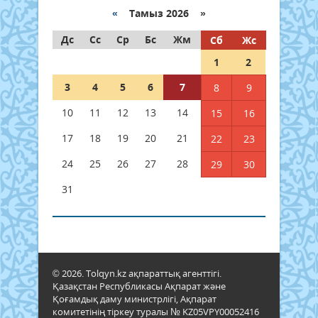
«
Тамыз 2026 »
Дс
Сс
Ср
Бс
Жм
Сб
Жс
1
2
3
4
5
6
7
8
9
10
11
12
13
14
15
16
17
18
19
20
21
22
23
24
25
26
27
28
29
30
31
© 2026. Tolqyn.kz ақпараттық агенттігі.
Қазақстан Республикасы Ақпарат және
Қоғамдық даму министрлігі, Ақпарат
комитетінің тіркеу туралы № KZ05VPY00052416