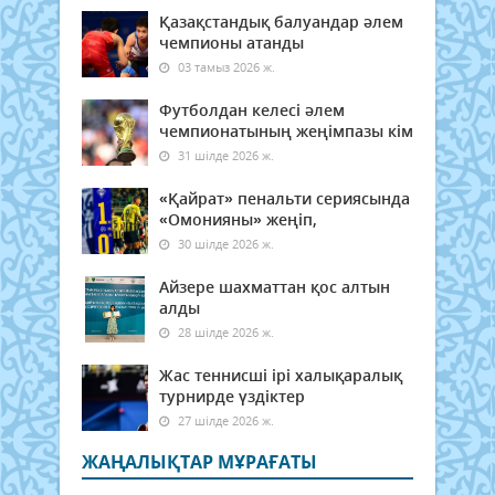
Қазақстандық балуандар әлем
чемпионы атанды
03 тамыз 2026 ж.
Футболдан келесі әлем
чемпионатының жеңімпазы кім
31 шілде 2026 ж.
«Қайрат» пенальти сериясында
«Омонияны» жеңіп,
30 шілде 2026 ж.
Айзере шахматтан қос алтын
алды
28 шілде 2026 ж.
Жас теннисші ірі халықаралық
турнирде үздіктер
27 шілде 2026 ж.
ЖАҢАЛЫҚТАР МҰРАҒАТЫ