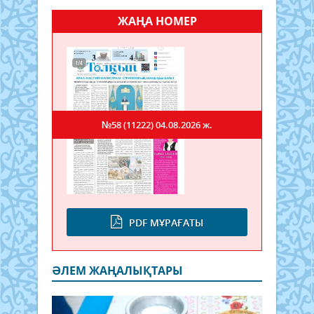
ЖАҢА НОМЕР
№58 (11222)
04.08.2026 ж.
PDF МҰРАҒАТЫ
ӘЛЕМ ЖАҢАЛЫҚТАРЫ