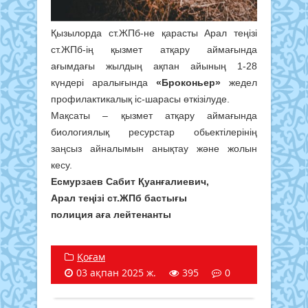
Қызылорда ст.ЖПб-не қарасты Арал теңізі
ст.ЖПб-ің қызмет атқару аймағында
ағымдағы жылдың ақпан айының 1-28
күндері аралығында
«Броконьер»
жедел
профилактикалық іс-шарасы өткізілуде.
Мақсаты – қызмет атқару аймағында
биологиялық ресурстар обьектілерінің
заңсыз айналымын анықтау және жолын
кесу.
Есмурзаев Сабит Қуанғалиевич,
Арал теңізі ст.ЖПб бастығы
полиция аға лейтенанты
Қоғам
03 ақпан 2025 ж.
395
0