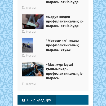
шарасы өткізілуде
Қоғам
«Қару» жедел
профилактикалық іс-
шарасы өткізілуде
Қоғам
"Мотоцикл" жедел-
профилактикалық
шарасы өтуде
Қоғам
«Мас жүргізуші
қылмыскер»
профилактикалық іс-
шарасы
Қоғам
Пікір қалдыру