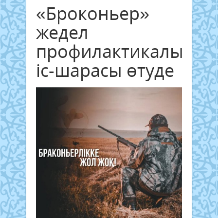
«Броконьер»
жедел
профилактикалық
іс-шарасы өтуде