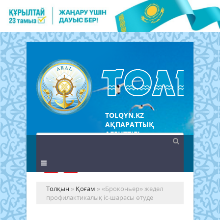
TOLQYN.KZ
АҚПАРАТТЫҚ
АГЕНТТІГІ
Толқын
»
Қоғам
» «Броконьер» жедел
профилактикалық іс-шарасы өтуде