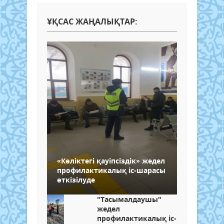
ҰҚСАС ЖАҢАЛЫҚТАР:
«Көліктегі қауіпсіздік» жедел
профилактикалық іс-шарасы
өткізілуде
"Тасымалдаушы"
жедел
профилактикалық іс-