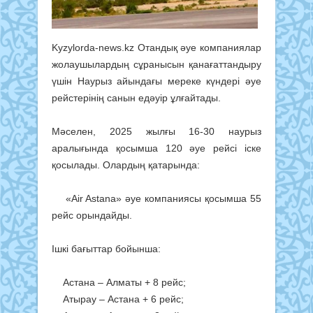
Kyzylorda-news.kz Отандық әуе компаниялар
жолаушылардың сұранысын қанағаттандыру
үшін Наурыз айындағы мереке күндері әуе
рейстерінің санын едәуір ұлғайтады.
Мәселен, 2025 жылғы 16-30 наурыз
аралығында қосымша 120 әуе рейсі іске
қосылады. Олардың қатарында:
«Air Astana» әуе компаниясы қосымша 55
рейс орындайды.
Iшкі бағыттар бойынша:
Астана – Алматы + 8 рейс;
Атырау – Астана + 6 рейс;