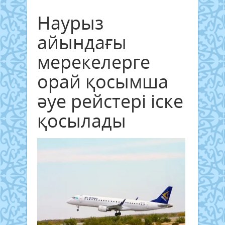
Наурыз
айындағы
мерекелерге
орай қосымша
әуе рейстері іске
қосылады