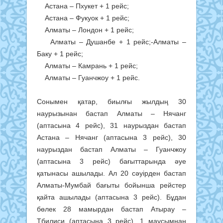
Астана – Пхукет + 1 рейс;
Астана – Фукуок + 1 рейс;
Алматы – Лондон + 1 рейс;
Алматы – Душанбе + 1 рейс;-Алматы –
Баку + 1 рейс;
Алматы – Камрань + 1 рейс;
Алматы – Гуанчжоу + 1 рейс.
Сонымен қатар, биылғы жылдың 30
наурызынан бастап Алматы – Нячанг
(аптасына 4 рейс), 31 наурыздан бастап
Астана – Нячанг (аптасына 3 рейс), 30
наурыздан бастап Алматы – Гуанчжоу
(аптасына 3 рейс) бағыттарында әуе
қатынасы ашылады. Ал 20 сәуірден бастап
Алматы-Мумбай бағыты бойынша рейстер
қайта ашылады (аптасына 3 рейс). Бұдан
бөлек 28 мамырдан бастап Атырау –
Тбилиси (аптасына 3 рейс), 1 маусымнан