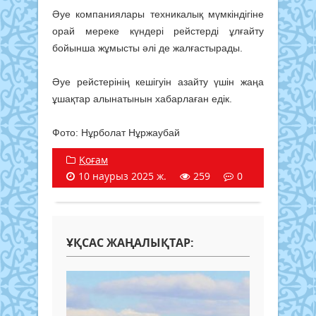
Әуе компаниялары техникалық мүмкіндігіне
орай мереке күндері рейстерді ұлғайту
бойынша жұмысты әлі де жалғастырады.
Әуе рейстерінің кешігуін азайту үшін жаңа
ұшақтар алынатынын хабарлаған едік.
Фото: Нұрболат Нұржаубай
Қоғам
10 наурыз 2025 ж.
259
0
ҰҚСАС ЖАҢАЛЫҚТАР: