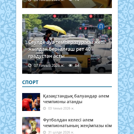
Сеулде ауа температурасы жеті
жылдан бері алғаш рет 40
градустан асты
07 тамыз 2026 ж.
84
СПОРТ
Қазақстандық балуандар әлем
чемпионы атанды
03 тамыз 2026 ж.
Футболдан келесі әлем
чемпионатының жеңімпазы кім
31 шілде 2026 ж.