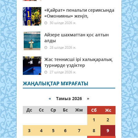
«Қайрат» пенальти сериясында
«Омонияны» жеңіп,
30 шілде 2026 ж.
Айзере шахматтан қос алтын
алды
28 шілде 2026 ж.
Жас теннисші ірі халықаралық
турнирде үздіктер
27 шілде 2026 ж.
ЖАҢАЛЫҚТАР МҰРАҒАТЫ
«
Тамыз 2026 »
Дс
Сс
Ср
Бс
Жм
Сб
Жс
1
2
3
4
5
6
7
8
9