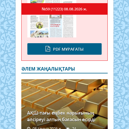
№59 (11223)
08.08.2026 ж.
PDF МҰРАҒАТЫ
ӘЛЕМ ЖАҢАЛЫҚТАРЫ
АҚШ-тағы еңбек нарығының
әлсіреуі алтын бағасын өсірді
08 тамыз 2026 ж.
74