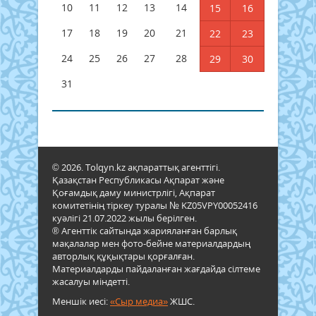
10
11
12
13
14
15
16
17
18
19
20
21
22
23
24
25
26
27
28
29
30
31
© 2026. Tolqyn.kz ақпараттық агенттігі.
Қазақстан Республикасы Ақпарат және
Қоғамдық даму министрлігі, Ақпарат
комитетінің тіркеу туралы № KZ05VPY00052416
куәлігі 21.07.2022 жылы берілген.
® Агенттік сайтында жарияланған барлық
мақалалар мен фото-бейне материалдардың
авторлық құқықтары қорғалған.
Материалдарды пайдаланған жағдайда сілтеме
жасалуы міндетті.
Меншік иесі:
«Сыр медиа»
ЖШС.