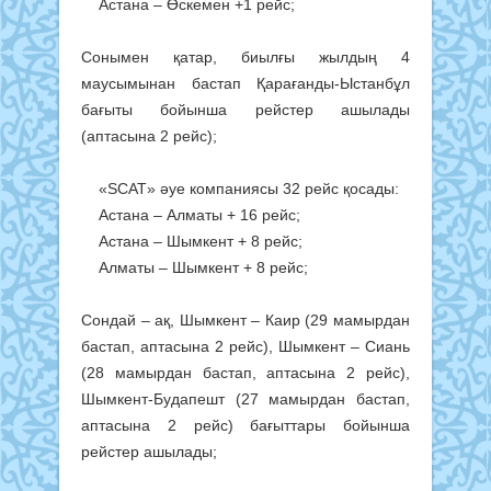
Астана – Өскемен +1 рейс;
Сонымен қатар, биылғы жылдың 4
маусымынан бастап Қарағанды-Ыстанбұл
бағыты бойынша рейстер ашылады
(аптасына 2 рейс);
«SCAT» әуе компаниясы 32 рейс қосады:
Астана – Алматы + 16 рейс;
Астана – Шымкент + 8 рейс;
Алматы – Шымкент + 8 рейс;
Сондай – ақ, Шымкент – Каир (29 мамырдан
бастап, аптасына 2 рейс), Шымкент – Сиань
(28 мамырдан бастап, аптасына 2 рейс),
Шымкент-Будапешт (27 мамырдан бастап,
аптасына 2 рейс) бағыттары бойынша
рейстер ашылады;