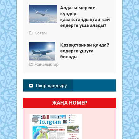
Алдағы мереке
күндері
қазақстандықтар қай
елдерге ұша алады?
Қоғам
Қазақстаннан қандай
елдерге ұшуға
болады
Жаңалықтар
Пікір қалдыру
ЖАҢА НОМЕР