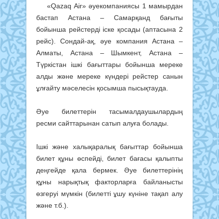
«Qazaq Air» әуекомпаниясы 1 мамырдан
бастап Астана – Самарқанд бағыты
бойынша рейстерді іске қосады (аптасына 2
рейс). Сондай-ақ, әуе компания Астана –
Алматы, Астана – Шымкент, Астана –
Түркістан ішкі бағыттары бойынша мереке
алды және мереке күндері рейстер санын
ұлғайту мәселесін қосымша пысықтауда.
Әуе билеттерін тасымалдаушылардың
ресми сайттарынан сатып алуға болады.
Ішкі және халықаралық бағыттар бойынша
билет құны өспейді, билет бағасы қалыпты
деңгейде қала бермек. Әуе билеттерінің
құны нарықтық факторларға байланысты
өзгеруі мүмкін (билетті ұшу күніне тақап алу
және т.б.).