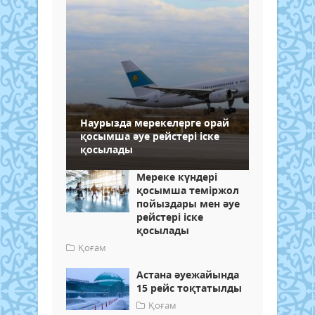
Наурызда мерекелерге орай
қосымша әуе рейстері іске
қосылады
Мереке күндері
қосымша теміржол
пойыздары мен әуе
рейстері іске
қосылады
Қоғам
Астана әуежайында
15 рейс тоқтатылды
Қоғам