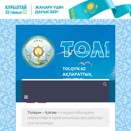
TOLQYN.KZ
АҚПАРАТТЫҚ
АГЕНТТІГІ
Толқын
»
Қоғам
» Наурыз айындағы
мерекелерге орай қосымша әуе рейстері
іске қосылады