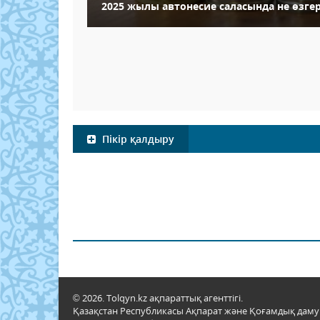
2025 жылы автонесие саласында не өзгер
Пікір қалдыру
© 2026. Tolqyn.kz ақпараттық агенттігі.
Қазақстан Республикасы Ақпарат және Қоғамдық даму м