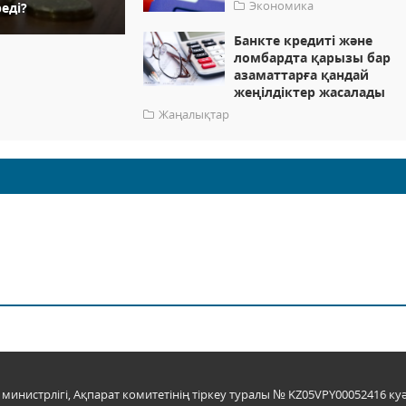
Экономика
еді?
Банкте кредиті және
ломбардта қарызы бар
азаматтарға қандай
жеңілдіктер жасалады
Жаңалықтар
инистрлігі, Ақпарат комитетінің тіркеу туралы № KZ05VPY00052416 куә