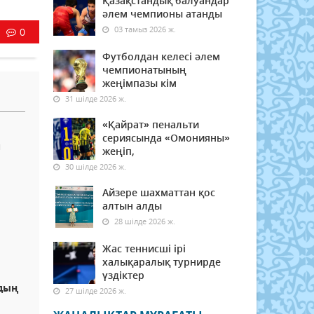
Қазақстандық балуандар
әлем чемпионы атанды
03 тамыз 2026 ж.
0
Футболдан келесі әлем
чемпионатының
жеңімпазы кім
31 шілде 2026 ж.
«Қайрат» пенальти
сериясында «Омонияны»
п
жеңіп,
30 шілде 2026 ж.
Айзере шахматтан қос
алтын алды
28 шілде 2026 ж.
Жас теннисші ірі
халықаралық турнирде
үздіктер
удың
27 шілде 2026 ж.