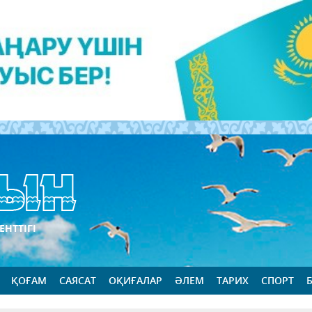
ЕНТТІГІ
ҚОҒАМ
САЯСАТ
ОҚИҒАЛАР
ӘЛЕМ
ТАРИХ
СПОРТ