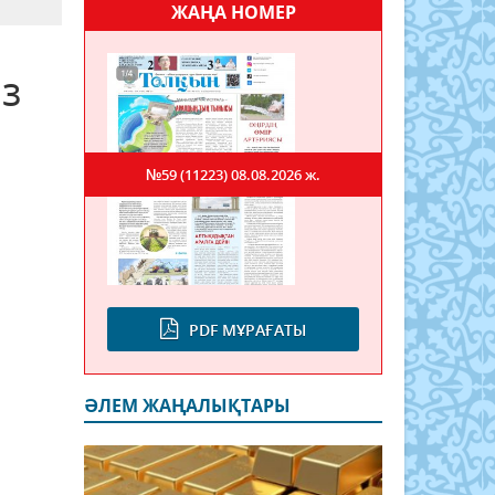
ЖАҢА НОМЕР
з
№59 (11223)
08.08.2026 ж.
PDF МҰРАҒАТЫ
ӘЛЕМ ЖАҢАЛЫҚТАРЫ