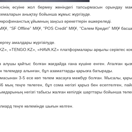
інің өсуіне жол бермеу жөніндегі тапсырмасын орындау мақ
схемаларын анықтау бойынша жұмыс жүргізуде.
крофинанстық ұйымның заңсыз әрекеттерін әшкереледі.
” МҚҰ, “SF Offline” МҚҰ, “POS Credit” МҚҰ, “Сәлем Кредит” МҚҰ ба
ергеу амалдары жүргізілуде.
E.KZ», «TENGO.KZ», «HAVA.KZ» платформалары арқылы серіктес к
ыз алушы қайтыс болған жағдайда ғана күшіне енген. Аталған қыз
ін төлемдер алынған, бұл азаматтарды қарызға батырады.
омасынан 3-5 есе көп төлем жасауға мәжбүр болған. Мысалы, қар
446 мың теңге төлеген, бұл сома негізгі қарыз бен есептелген, па
мдарының негізгі табысы жалған кепілдік шарттары бойынша төл
лиард теңге көлемінде шығын келген.