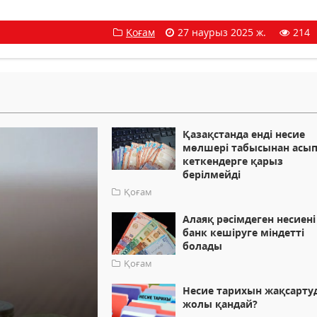
Қоғам
27 наурыз 2025 ж.
214
Қазақстанда енді несие
мөлшері табысынан асы
кеткендерге қарыз
берілмейді
Қоғам
Алаяқ рәсімдеген несиені
банк кешіруге міндетті
болады
Қоғам
Несие тарихын жақсарт
жолы қандай?