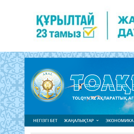
TOLQYN.KZ АҚПАРАТТЫҚ АГ
НЕГІЗГІ БЕТ
ЖАҢАЛЫҚТАР
ЭКОНОМИКА