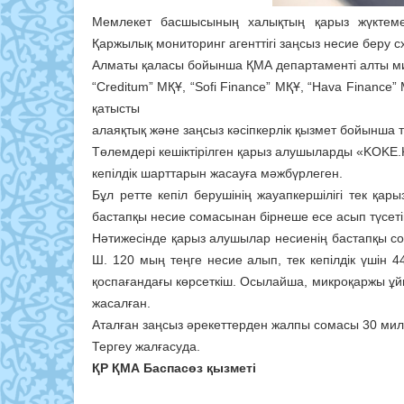
Мемлекет басшысының халықтың қарыз жүктемес
Қаржылық мониторинг агенттігі заңсыз несие беру 
Алматы қаласы бойынша ҚМА департаменті алты ми
“Creditum” МҚҰ, “Sofi Finance” МҚҰ, “Hava Finance
қатысты
алаяқтық және заңсыз кәсіпкерлік қызмет бойынша т
Төлемдері кешіктірілген қарыз алушыларды «KOK
кепілдік шарттарын жасауға мәжбүрлеген.
Бұл ретте кепіл берушінің жауапкершілігі тек қар
бастапқы несие сомасынан бірнеше есе асып түсет
Нәтижесінде қарыз алушылар несиенің бастапқы с
Ш. 120 мың
теңге несие алып, тек кепілдік үшін 
қоспағандағы көрсеткіш.
Осылайша, микроқаржы ұйы
жасалған.
Аталған заңсыз әрекеттерден жалпы сомасы 30 мил
Тергеу жалғасуда.
ҚР ҚМА Баспасөз қызметі