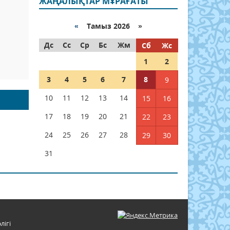
ЖАҢАЛЫҚТАР МҰРАҒАТЫ
«
Тамыз 2026 »
Дс
Сс
Ср
Бс
Жм
Сб
Жс
1
2
3
4
5
6
7
8
9
10
11
12
13
14
15
16
17
18
19
20
21
22
23
24
25
26
27
28
29
30
31
лігі