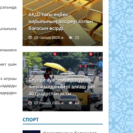
сатында
АҚШ-тағы еңбек
нарығының әлсіреуі алтын
бағасын өсірді
сшылығына
08 тамыз 2026 ж.
23
омпаниялармен
мет үшін
ыз алушы
Сеулде ауа температурасы
йыздарды
жеті жылдан бері алғаш рет
емдерден
40 градустан асты
07 тамыз 2026 ж.
69
СПОРТ