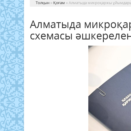
Толқын
»
Қоғам
» Алматыда микроқаржы ұйымдары
Алматыда микроқа
схемасы әшкерелен