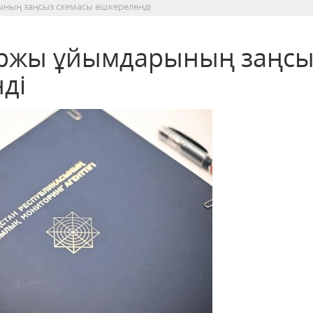
ның заңсыз схемасы әшкереленді
ржы ұйымдарының заңсы
ді