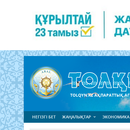
TOLQYN.KZ АҚПАРАТТЫҚ АГ
НЕГІЗГІ БЕТ
ЖАҢАЛЫҚТАР
ЭКОНОМИКА