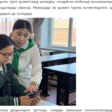
қылы түрлі қызметтерді рәсімдеу, сондай-ақ мобильді қосымшала
дыларды үйренді. Мамандар әр қызмет түрінің қолжетімділігін, қау
рын да түсіндірді.
лық дағдыларын арттыру, оларды заманауи технологияларды