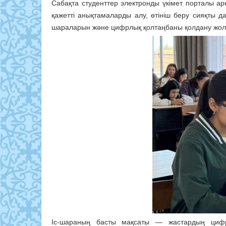
Сабақта студенттер электронды үкімет порталы ар
қажетті анықтамаларды алу, өтініш беру сияқты дағ
шараларын және цифрлық қолтаңбаны қолдану жолда
Іс-шараның басты мақсаты — жастардың цифр