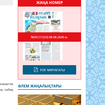
ЖАҢА НОМЕР
№59 (11223)
08.08.2026 ж.
PDF МҰРАҒАТЫ
лекеттік
ӘЛЕМ ЖАҢАЛЫҚТАРЫ
ық сабақ