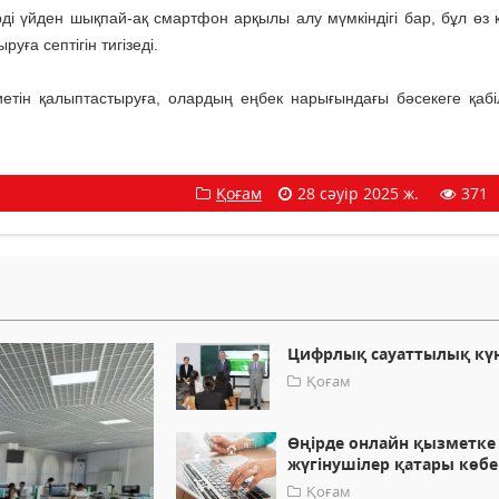
рді үйден шықпай-ақ смартфон арқылы алу мүмкіндігі бар, бұл өз к
ға септігін тигізеді.
ін қалыптастыруға, олардың еңбек нарығындағы бәсекеге қабіле
Қоғам
28 сәуір 2025 ж.
371
Цифрлық сауаттылық күн
Қоғам
Өңірде онлайн қызметке
жүгінушілер қатары көб
Қоғам