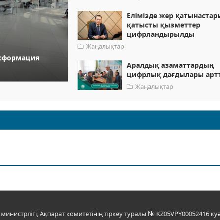
Елімізде жер қатынастар
қатысты қызметтер
цифрландырылды
Жаңалықтар
нсформация
Аралдық азаматтардың
цифрлық дағдылары арт
Жаңалықтар
инистрлігі, Ақпарат комитетінің тіркеу туралы № KZ05VPY00052416 куә