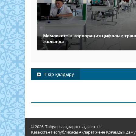
Мемлекеттік корпорация цифрлық тра
жолында
Пікір қалдыру
© 2026. Tolqyn.kz ақпараттық агенттігі.
Қазақстан Республикасы Ақпарат және Қоғамдық даму м