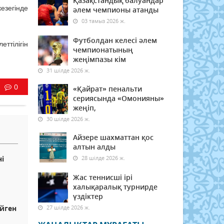
Қазақстандық балуандар
езегінде
әлем чемпионы атанды
03 тамыз 2026 ж.
Футболдан келесі әлем
ттілігін
чемпионатының
жеңімпазы кім
31 шілде 2026 ж.
0
«Қайрат» пенальти
сериясында «Омонияны»
жеңіп,
30 шілде 2026 ж.
Айзере шахматтан қос
алтын алды
і
28 шілде 2026 ж.
Жас теннисші ірі
халықаралық турнирде
үздіктер
ейген
27 шілде 2026 ж.