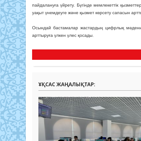
пайдалануға үйрету. Бүгінде мемлекеттік қызметте
уақыт үнемдеуге және қызмет көрсету сапасын арттыру
Осындай бастамалар жастардың цифрлық мәдениет
арттыруға үлкен үлес қосады.
ҰҚСАС ЖАҢАЛЫҚТАР: