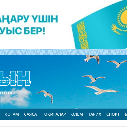
ЕНТТІГІ
ҚОҒАМ
САЯСАТ
ОҚИҒАЛАР
ӘЛЕМ
ТАРИХ
СПОРТ