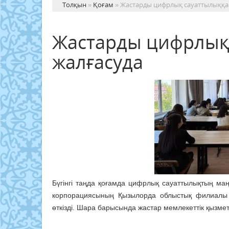
Толқын
»
Қоғам
» Жастарды цифрлық сауаттылыққа 
Жастарды цифрлық 
жалғасуда
Бүгінгі таңда қоғамда цифрлық сауаттылықтың маң
корпорациясының Қызылорда облыстық филиалы “Қ
өткізді. Шара барысында жастар мемлекеттік қызмет