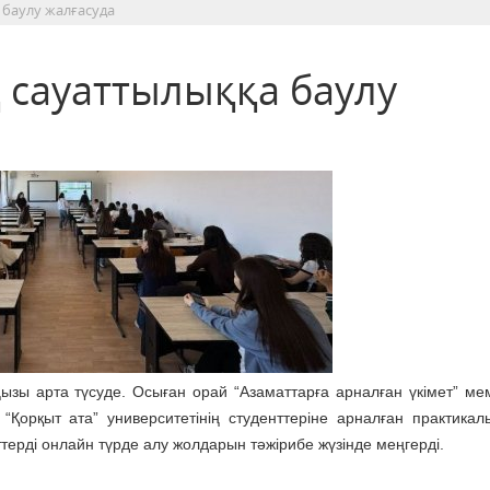
баулу жалғасуда
сауаттылыққа баулу
ызы арта түсуде. Осыған орай “Азаматтарға арналған үкімет” мем
орқыт ата” университетінің студенттеріне арналған практикал
терді онлайн түрде алу жолдарын тәжірибе жүзінде меңгерді.