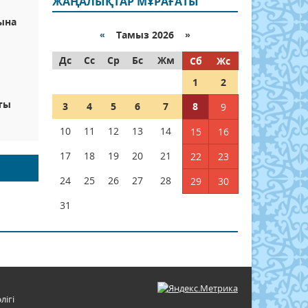
ЖАҢАЛЫҚТАР МҰРАҒАТЫ
ына
«
Тамыз 2026 »
Дс
Сс
Ср
Бс
Жм
Сб
Жс
1
2
ты
3
4
5
6
7
8
9
10
11
12
13
14
15
16
17
18
19
20
21
22
23
24
25
26
27
28
29
30
31
лігі