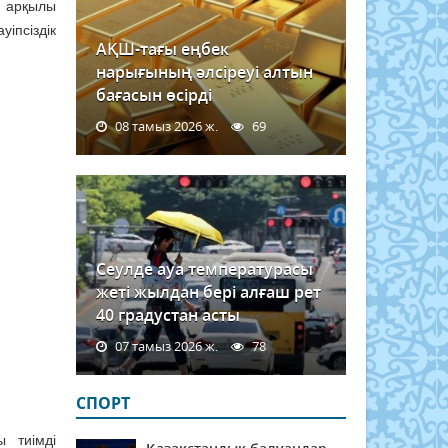
р арқылы
іпсіздік
АҚШ-тағы еңбек
нарығының әлсіреуі алтын
бағасын өсірді
08 тамыз 2026 ж.
69
Сеулде ауа температурасы
жеті жылдан бері алғаш рет
40 градустан асты
07 тамыз 2026 ж.
78
СПОРТ
 тиімді