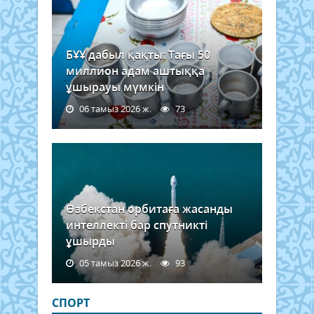
БҰҰ дабыл қақты: Тағы 50
миллион адам аштыққа
ұшырауы мүмкін
06 тамыз 2026 ж.
73
Өзбекстан орбитаға жасанды
интеллекті бар спутникті
ұшырды
05 тамыз 2026 ж.
93
СПОРТ