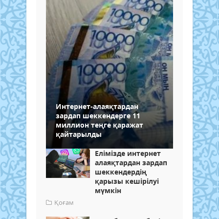
Интернет-алаяқтардан
зардап шеккендерге 11
миллион теңге қаражат
қайтарылды
Елімізде интернет
алаяқтардан зардап
шеккендердің
қарызы кешірілуі
мүмкін
Қоғам