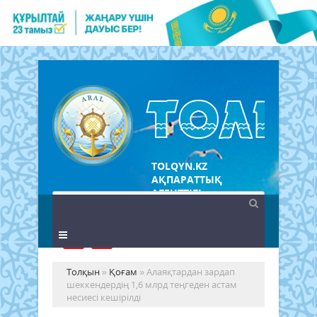
TOLQYN.KZ
АҚПАРАТТЫҚ
АГЕНТТІГІ
Толқын
»
Қоғам
» Алаяқтардан зардап
шеккендердің 1,6 млрд теңгеден астам
несиесі кешірілді