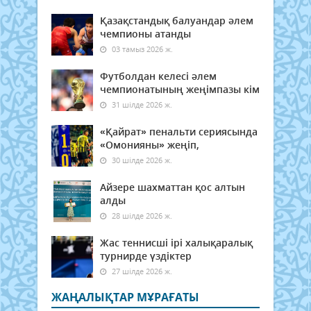
Қазақстандық балуандар әлем
чемпионы атанды
03 тамыз 2026 ж.
Футболдан келесі әлем
чемпионатының жеңімпазы кім
31 шілде 2026 ж.
«Қайрат» пенальти сериясында
«Омонияны» жеңіп,
30 шілде 2026 ж.
Айзере шахматтан қос алтын
алды
28 шілде 2026 ж.
Жас теннисші ірі халықаралық
турнирде үздіктер
27 шілде 2026 ж.
ЖАҢАЛЫҚТАР МҰРАҒАТЫ