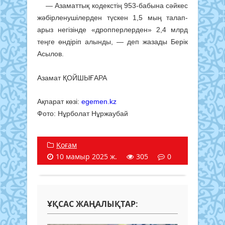
— Азаматтық кодекстің 953-бабына сəйкес
жəбірленушілерден түскен 1,5 мың талап-
арыз негізінде «дропперлерден» 2,4 млрд
теңге өндіріп алынды, — деп жазады Берік
Асылов.
Азамат ҚОЙШЫҒАРА
Ақпарат көзі:
egemen.kz
Фото: Нұрболат Нұржаубай
Қоғам
10 мамыр 2025 ж.
305
0
ҰҚСАС ЖАҢАЛЫҚТАР: