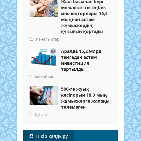
Жыл басынан бері
мемлекеттік еңбек
инспекторлары 15,4
мыңнан астам
жұмыскердің
құқығын қорғады
Жаңалықтар
Аралда 15,2 млрд.
теңгеден астам
инвестиция
тартылды
Фотобаян
500-ге жуық
кәсіпорын 18,3 мың
жұмыскерге жалақы
төлемеген
Қоғам
Пікір қалдыру