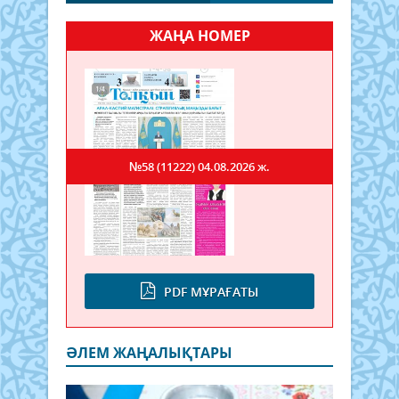
ЖАҢА НОМЕР
№58 (11222)
04.08.2026 ж.
PDF МҰРАҒАТЫ
ӘЛЕМ ЖАҢАЛЫҚТАРЫ