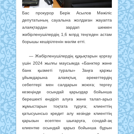
Бас прокурор Берік Асылов Мәжіліс
депутатының сауалына жолдаған жауапта
алаяқтардан зардап шеккен
жәбірленушілердің 1,6 млрд теңгеден астам
борышы кешірілгенін мәлім етті.
— Жəбірленушілердің құқықтарын қорғау
үшін 2024 жылғы маусымда «Банктер жəне
банк қызметі туралы» Заңға қаржы
ұйымдарына алаяқтық əрекеттердің
себептері мен салдарын жоюға; тергеу
кезеңінде осындай қарыздар бойынша
берешекті өндіріп алуға жəне талап-арыз
жұмыстарын тоқтата тұруға; клиенттің
қатысуынсыз кредит алу кезінде клиенттің
қарызын есептен шығаруға, сондай-ақ
клиентке осындай қарыз бойынша бұрын