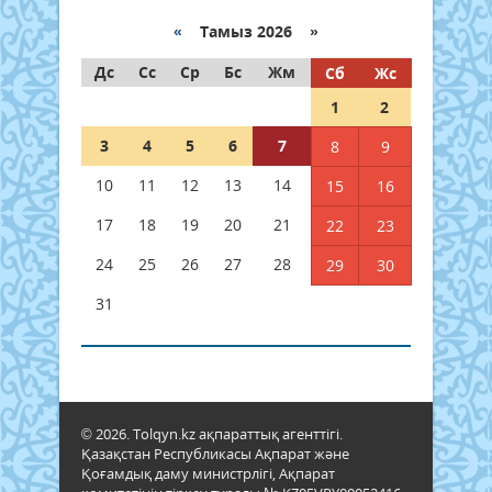
«
Тамыз 2026 »
Дс
Сс
Ср
Бс
Жм
Сб
Жс
1
2
3
4
5
6
7
8
9
10
11
12
13
14
15
16
17
18
19
20
21
22
23
24
25
26
27
28
29
30
31
© 2026. Tolqyn.kz ақпараттық агенттігі.
Қазақстан Республикасы Ақпарат және
Қоғамдық даму министрлігі, Ақпарат