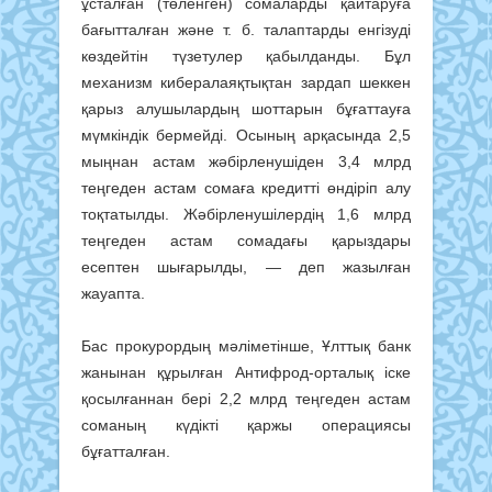
ұсталған (төленген) сомаларды қайтаруға
бағытталған жəне т. б. талаптарды енгізуді
көздейтін түзетулер қабылданды. Бұл
механизм кибералаяқтықтан зардап шеккен
қарыз алушылардың шоттарын бұғаттауға
мүмкіндік бермейді. Осының арқасында 2,5
мыңнан астам жəбірленушіден 3,4 млрд
теңгеден астам сомаға кредитті өндіріп алу
тоқтатылды. Жəбірленушілердің 1,6 млрд
теңгеден астам сомадағы қарыздары
есептен шығарылды, — деп жазылған
жауапта.
Бас прокурордың мәліметінше, Ұлттық банк
жанынан құрылған Антифрод-орталық іске
қосылғаннан бері 2,2 млрд теңгеден астам
соманың күдікті қаржы операциясы
бұғатталған.