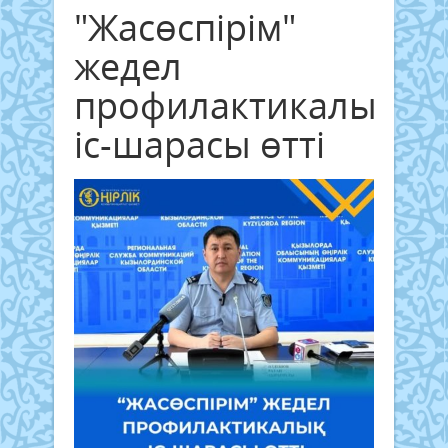
"Жасөспірім"
жедел
профилактикалық
іс-шарасы өтті