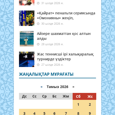
31 шілде 2026 ж.
«Қайрат» пенальти сериясында
«Омонияны» жеңіп,
30 шілде 2026 ж.
Айзере шахматтан қос алтын
алды
28 шілде 2026 ж.
Жас теннисші ірі халықаралық
турнирде үздіктер
27 шілде 2026 ж.
ЖАҢАЛЫҚТАР МҰРАҒАТЫ
«
Тамыз 2026 »
Дс
Сс
Ср
Бс
Жм
Сб
Жс
1
2
3
4
5
6
7
8
9