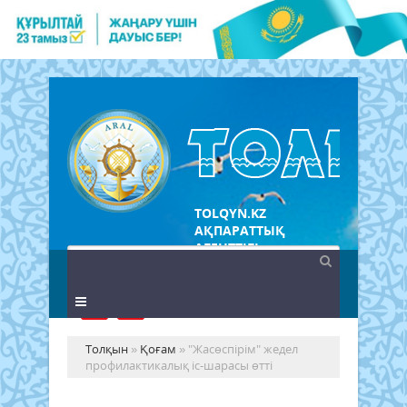
TOLQYN.KZ
АҚПАРАТТЫҚ
АГЕНТТІГІ
Толқын
»
Қоғам
» "Жасөспірім" жедел
профилактикалық іс-шарасы өтті