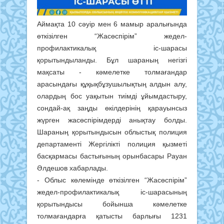
Аймақта 10 сәуір мен 6 мамыр аралығында
өткізілген “Жасөспірім” жедел-
профилактикалық іс-шарасы
қорытындыланды. Бұл шараның негізгі
мақсаты - кәмелетке толмағандар
арасындағы құқықбұзушылықтың алдын алу,
олардың бос уақытын тиімді ұйымдастыру,
сондай-ақ заңды өкілдерінің қарауынсыз
жүрген жасөспірімдерді анықтау болды.
Шараның қорытындысын облыстық полиция
департаменті Жергілікті полиция қызметі
басқармасы бастығының орынбасары Рауан
Әлдешов хабарлады.
- Облыс көлемінде өткізілген “Жасөспірім”
жедел-профилактикалық іс-шарасының
қорытындысы бойынша кәмелетке
толмағандарға қатысты барлығы 1231