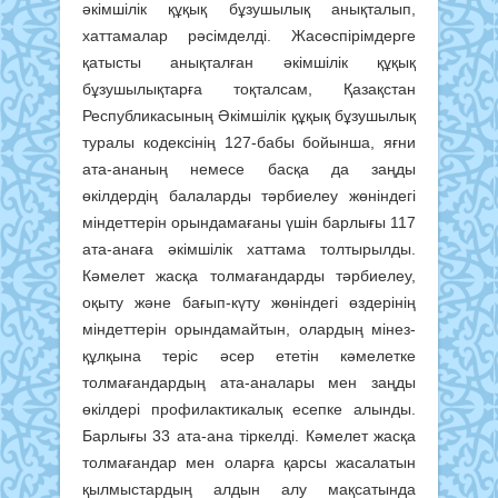
әкімшілік құқық бұзушылық анықталып,
хаттамалар рәсімделді. Жасөспірімдерге
қатысты анықталған әкімшілік құқық
бұзушылықтарға тоқталсам, Қазақстан
Республикасының Әкімшілік құқық бұзушылық
туралы кодексінің 127-бабы бойынша, яғни
ата-ананың немесе басқа да заңды
өкілдердің балаларды тәрбиелеу жөніндегі
міндеттерін орындамағаны үшін барлығы 117
ата-анаға әкімшілік хаттама толтырылды.
Кәмелет жасқа толмағандарды тәрбиелеу,
оқыту және бағып-күту жөніндегі өздерінің
міндеттерін орындамайтын, олардың мінез-
құлқына теріс әсер ететін кәмелетке
толмағандардың ата-аналары мен заңды
өкілдері профилактикалық есепке алынды.
Барлығы 33 ата-ана тіркелді. Кәмелет жасқа
толмағандар мен оларға қарсы жасалатын
қылмыстардың алдын алу мақсатында