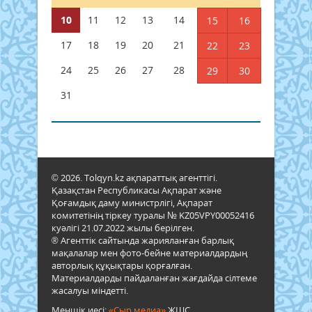
10
11
12
13
14
15
16
17
18
19
20
21
22
23
24
25
26
27
28
29
30
31
© 2026. Tolqyn.kz ақпараттық агенттігі.
Қазақстан Республикасы Ақпарат және
Қоғамдық даму министрлігі, Ақпарат
комитетінің тіркеу туралы № KZ05VPY00052416
куәлігі 21.07.2022 жылы берілген.
® Агенттік сайтында жарияланған барлық
мақалалар мен фото-бейне материалдардың
авторлық құқықтары қорғалған.
Материалдарды пайдаланған жағдайда сілтеме
жасалуы міндетті.
Меншік иесі:
«Сыр медиа»
ЖШС.