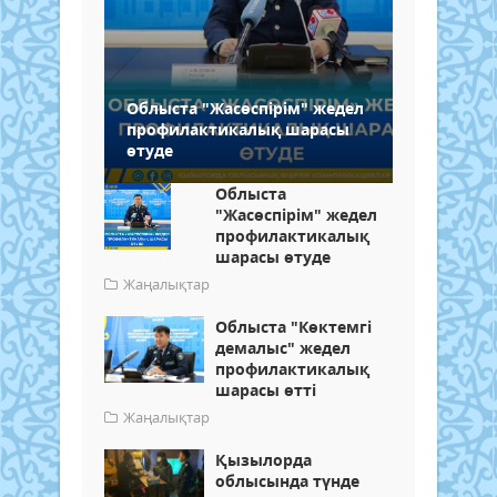
Облыста "Жасөспірім" жедел
профилактикалық шарасы
өтуде
Облыста
"Жасөспірім" жедел
профилактикалық
шарасы өтуде
Жаңалықтар
Облыста "Көктемгі
демалыс" жедел
профилактикалық
шарасы өтті
Жаңалықтар
Қызылорда
облысында түнде