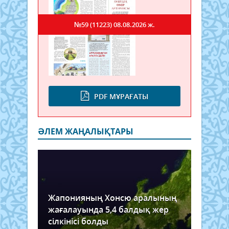
№59 (11223)
08.08.2026 ж.
PDF МҰРАҒАТЫ
ӘЛЕМ ЖАҢАЛЫҚТАРЫ
Жапонияның Хонсю аралының
жағалауында 5,4 балдық жер
сілкінісі болды