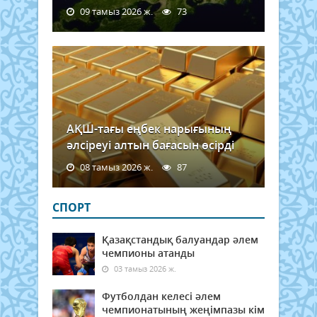
09 тамыз 2026 ж.
73
АҚШ-тағы еңбек нарығының
әлсіреуі алтын бағасын өсірді
08 тамыз 2026 ж.
87
СПОРТ
Қазақстандық балуандар әлем
чемпионы атанды
03 тамыз 2026 ж.
Футболдан келесі әлем
чемпионатының жеңімпазы кім