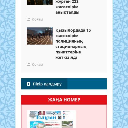
жүрген 223
жасөспірім
анықталды
Қоғам
Қызылордада 15
жасөспірім
полицияның
стационарлық
пункттеріне
жеткізілді
Қоғам
Пікір қалдыру
ЖАҢА НОМЕР