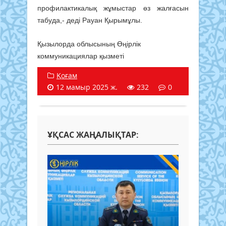
профилактикалық жұмыстар өз жалғасын
табуда,- деді Рауан Қырымұлы.
Қызылорда облысының Өңірлік
коммуникациялар қызметі
Қоғам
12 мамыр 2025 ж.
232
0
ҰҚСАС ЖАҢАЛЫҚТАР: