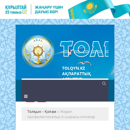
TOLQYN.KZ
АҚПАРАТТЫҚ
АГЕНТТІГІ
Толқын
»
Қоғам
» Жедел-
профилактикалық іс-шарасы өткізілді