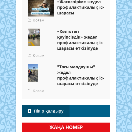
«Жасөспірім» жедел
профилактикалық іс-
шарасы
Қоғам
«Көліктегі
қауіпсіздік» жедел
профилактикалық іс-
шарасы өткізілуде
Қоғам
"Тасымалдаушы"
жедел
профилактикалық іс-
шарасы өткізілуде
Қоғам
Пікір қалдыру
ЖАҢА НОМЕР