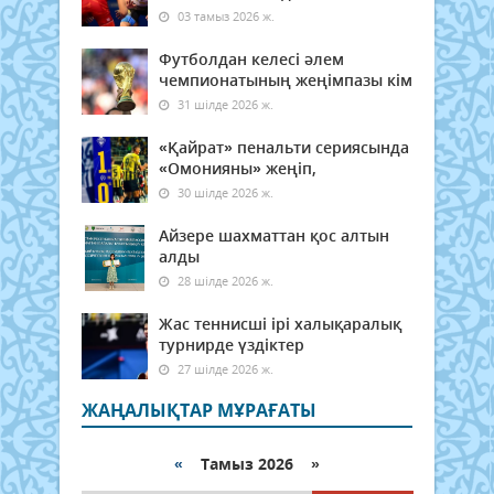
03 тамыз 2026 ж.
Футболдан келесі әлем
чемпионатының жеңімпазы кім
31 шілде 2026 ж.
«Қайрат» пенальти сериясында
«Омонияны» жеңіп,
30 шілде 2026 ж.
Айзере шахматтан қос алтын
алды
28 шілде 2026 ж.
Жас теннисші ірі халықаралық
турнирде үздіктер
27 шілде 2026 ж.
ЖАҢАЛЫҚТАР МҰРАҒАТЫ
«
Тамыз 2026 »