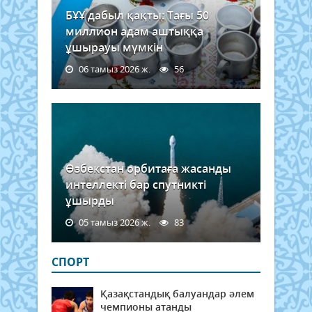
БҰҰ дабыл қақты: Тағы 50
миллион адам аштыққа
ұшырауы мүмкін
06 тамыз 2026 ж.
56
Өзбекстан орбитаға жасанды
интеллекті бар спутникті
ұшырды
05 тамыз 2026 ж.
83
СПОРТ
Қазақстандық балуандар әлем
чемпионы атанды