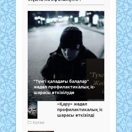
"Түнгі қаладағы балалар"
жедел профилактикалық іс-
шарасы өткізілуде
«Қару» жедел
профилактикалық іс
шарасы өткізілді
Қоғам