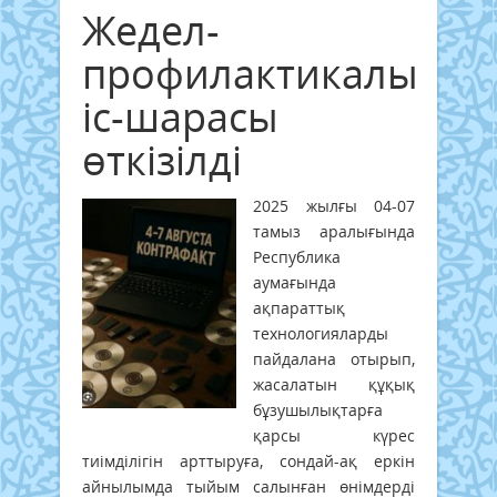
Жедел-
профилактикалық
іс-шарасы
өткізілді
2025 жылғы 04-07
тамыз аралығында
Республика
аумағында
ақпараттық
технологияларды
пайдалана отырып,
жасалатын құқық
бұзушылықтарға
қарсы күрес
тиімділігін арттыруға, сондай-ақ еркін
айнылымда тыйым салынған өнімдерді