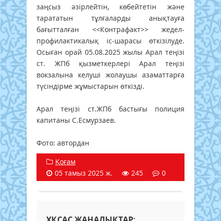
заңсыз әзірлейтін, көбейтетін және
тарататын тұлғаларды анықтауға
бағытталған <<Контрафакт>> жедел-
профилактикалық іс-шарасы өткізілуде.
Осыған орай 05.08.2025 жылы Арал теңізі
ст. ЖПб қызметкерлері Арал теңізі
вокзалына келуші жолаушы азаматтарға
түсіндірме жұмыстарын өткізді.
Арал теңізі ст.ЖПб бастығы полиция
капитаны С.Есмурзаев.
Фото: автордан
Қоғам
05 тамыз 2025 ж.
245
0
ҰҚСАС ЖАҢАЛЫҚТАР: