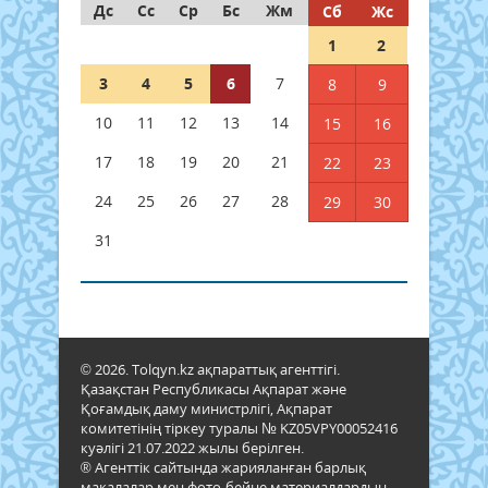
Дс
Сс
Ср
Бс
Жм
Сб
Жс
1
2
3
4
5
6
7
8
9
10
11
12
13
14
15
16
17
18
19
20
21
22
23
24
25
26
27
28
29
30
31
© 2026. Tolqyn.kz ақпараттық агенттігі.
Қазақстан Республикасы Ақпарат және
Қоғамдық даму министрлігі, Ақпарат
комитетінің тіркеу туралы № KZ05VPY00052416
куәлігі 21.07.2022 жылы берілген.
® Агенттік сайтында жарияланған барлық
мақалалар мен фото-бейне материалдардың