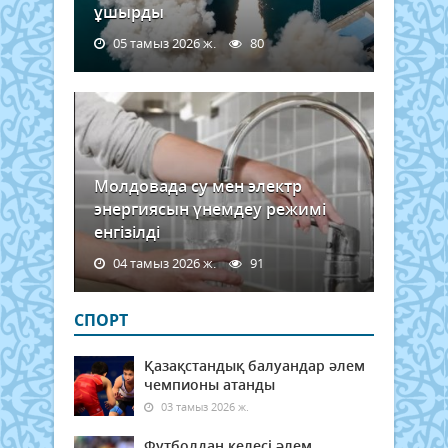
ұшырды
05 тамыз 2026 ж.
80
Молдовада су мен электр
энергиясын үнемдеу режимі
енгізілді
04 тамыз 2026 ж.
91
СПОРТ
Қазақстандық балуандар әлем
чемпионы атанды
03 тамыз 2026 ж.
Футболдан келесі әлем