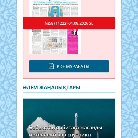
№58 (11222)
04.08.2026 ж.
PDF МҰРАҒАТЫ
ӘЛЕМ ЖАҢАЛЫҚТАРЫ
Өзбекстан орбитаға жасанды
интеллекті бар спутникті