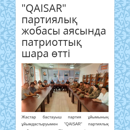
"QAISAR"
партиялық
жобасы аясында
патриоттық
шара өтті
Жастар бастауыш партия ұйымының
ұйымдастыруымен "QAISAR" партиялық