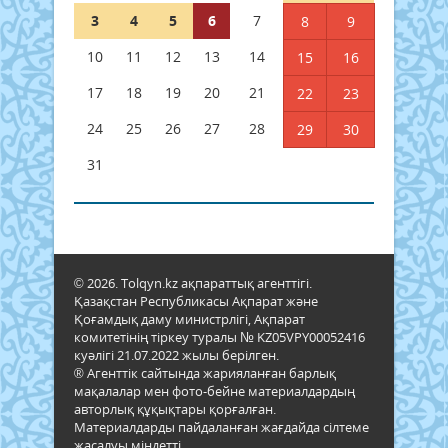
3
4
5
6
7
8
9
10
11
12
13
14
15
16
17
18
19
20
21
22
23
24
25
26
27
28
29
30
31
© 2026. Tolqyn.kz ақпараттық агенттігі.
Қазақстан Республикасы Ақпарат және
Қоғамдық даму министрлігі, Ақпарат
комитетінің тіркеу туралы № KZ05VPY00052416
куәлігі 21.07.2022 жылы берілген.
® Агенттік сайтында жарияланған барлық
мақалалар мен фото-бейне материалдардың
авторлық құқықтары қорғалған.
Материалдарды пайдаланған жағдайда сілтеме
жасалуы міндетті.