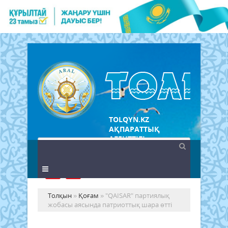
TOLQYN.KZ
АҚПАРАТТЫҚ
АГЕНТТІГІ
Толқын
»
Қоғам
» "QAISAR" партиялық
жобасы аясында патриоттық шара өтті