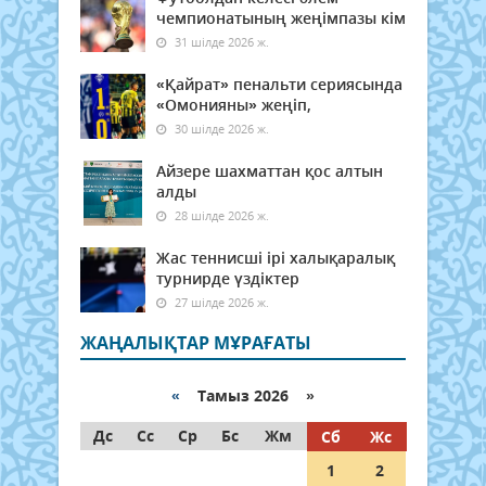
чемпионатының жеңімпазы кім
31 шілде 2026 ж.
«Қайрат» пенальти сериясында
«Омонияны» жеңіп,
30 шілде 2026 ж.
Айзере шахматтан қос алтын
алды
28 шілде 2026 ж.
Жас теннисші ірі халықаралық
турнирде үздіктер
27 шілде 2026 ж.
ЖАҢАЛЫҚТАР МҰРАҒАТЫ
«
Тамыз 2026 »
Дс
Сс
Ср
Бс
Жм
Сб
Жс
1
2