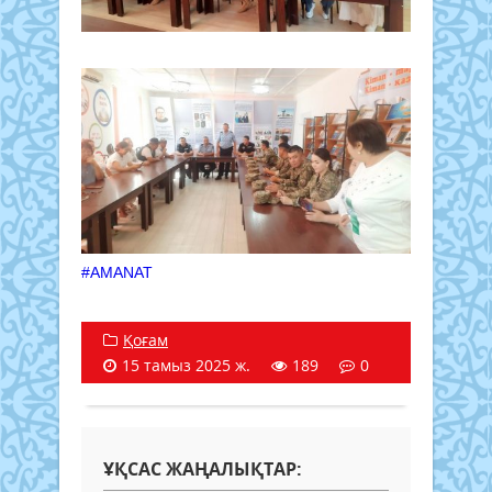
#AMANAT
Қоғам
15 тамыз 2025 ж.
189
0
ҰҚСАС ЖАҢАЛЫҚТАР: