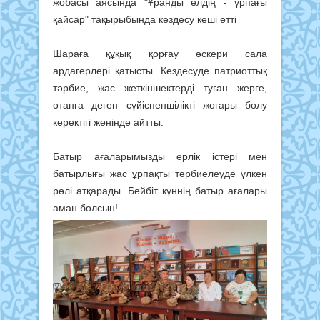
жобасы аясында "Ұранды елдің - ұрпағы
қайсар" тақырыбында кездесу кеші өтті
Шараға құқық қорғау әскери сала
ардагерлері қатысты. Кездесуде патриоттық
тәрбие, жас жеткіншектерді туған жерге,
отанға деген сүйіспеншілікті жоғары болу
керектігі жөнінде айтты.
Батыр ағаларымызды ерлік істері мен
батырлығы жас ұрпақты тәрбиелеуде үлкен
рөлі атқарады. Бейбіт күннің батыр ағалары
аман болсын!