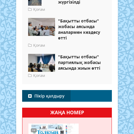
жүргізілді
Қоғам
"Бақытты отбасы"
жобасы аясында
аналармен кездесу
өтті
Қоғам
"Бақытты отбасы"
партиялық жобасы
аясында жиын өтті
Қоғам
Пікір қалдыру
ЖАҢА НОМЕР