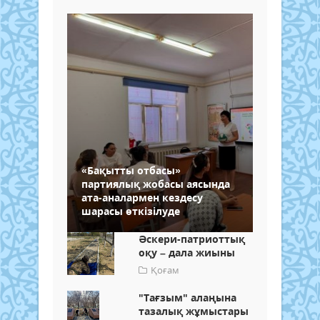
«Бақытты отбасы»
партиялық жобасы аясында
ата-аналармен кездесу
шарасы өткізілуде
Әскери-патриоттық
оқу – дала жиыны
Қоғам
"Тағзым" алаңына
тазалық жұмыстары