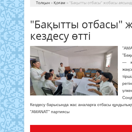
Толқын
»
Қоғам
» "Бақытты отбасы" жобасы аясында
"Бақытты отбасы" 
кездесу өтті
"AMA
"Бақ
— к
жақс
тірш
реті
үлке
Сонд
Кездесу барысында жас аналарға отбасы құндылықта
"AMANAT" партиясы