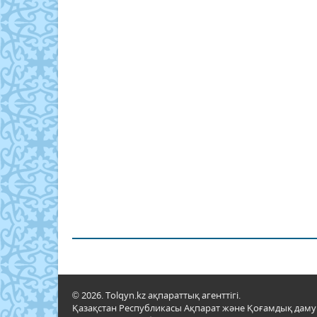
© 2026. Tolqyn.kz ақпараттық агенттігі.
Қазақстан Республикасы Ақпарат және Қоғамдық даму м