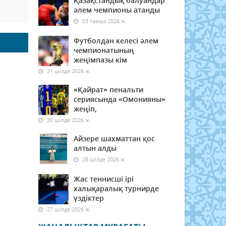
Қазақстандық балуандар
әлем чемпионы атанды
03 тамыз 2026 ж.
Футболдан келесі әлем
чемпионатының
жеңімпазы кім
31 шілде 2026 ж.
«Қайрат» пенальти
сериясында «Омонияны»
жеңіп,
30 шілде 2026 ж.
Айзере шахматтан қос
алтын алды
28 шілде 2026 ж.
Жас теннисші ірі
халықаралық турнирде
үздіктер
27 шілде 2026 ж.