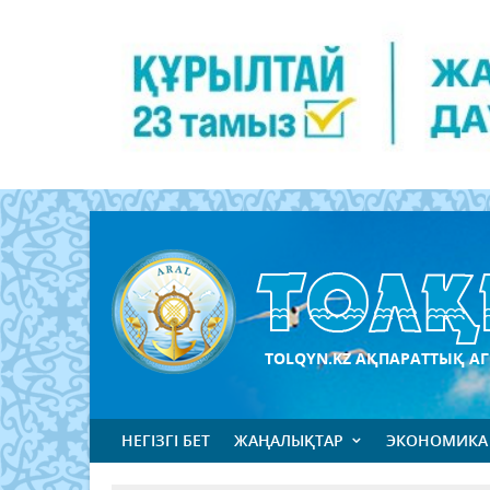
TOLQYN.KZ АҚПАРАТТЫҚ АГ
НЕГІЗГІ БЕТ
ЖАҢАЛЫҚТАР
ЭКОНОМИКА