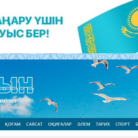
ЕНТТІГІ
ҚОҒАМ
САЯСАТ
ОҚИҒАЛАР
ӘЛЕМ
ТАРИХ
СПОРТ