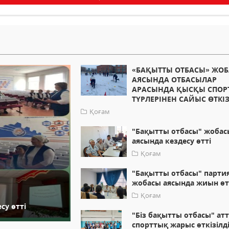
«БАҚЫТТЫ ОТБАСЫ» ЖО
АЯСЫНДА ОТБАСЫЛАР
АРАСЫНДА ҚЫСҚЫ СПОР
ТҮРЛЕРІНЕН САЙЫС ӨТКІЗ
Қоғам
"Бақытты отбасы" жобас
аясында кездесу өтті
Қоғам
"Бақытты отбасы" парти
жобасы аясында жиын өт
Қоғам
су өтті
"Біз бақытты отбасы" ат
спорттық жарыс өткізілд