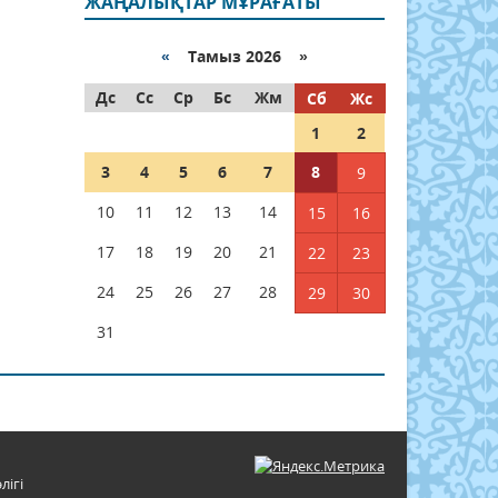
ЖАҢАЛЫҚТАР МҰРАҒАТЫ
«
Тамыз 2026 »
Дс
Сс
Ср
Бс
Жм
Сб
Жс
1
2
3
4
5
6
7
8
9
10
11
12
13
14
15
16
17
18
19
20
21
22
23
24
25
26
27
28
29
30
31
лігі