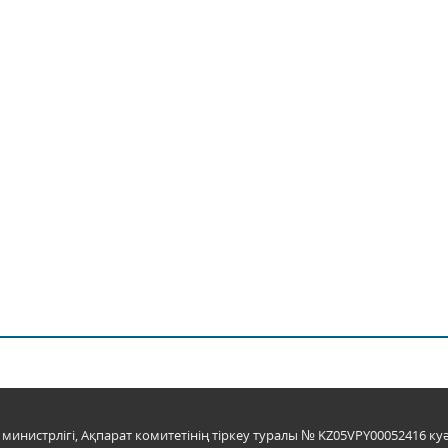
инистрлігі, Ақпарат комитетінің тіркеу туралы № KZ05VPY00052416 куә