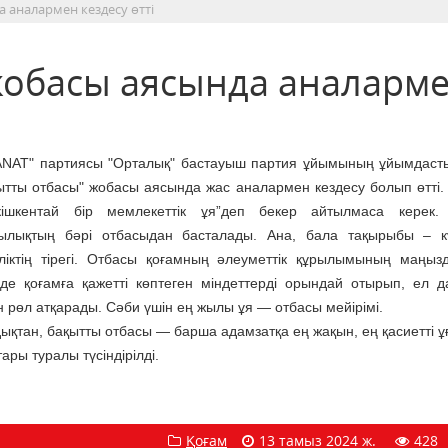
 аналармен кездесу өтті
жобасы аясында аналарм
NAT" партиясы "Орталық" бастауыш партия ұйымының ұйымдас
ытты отбасы" жобасы аясында жас аналармен кездесу болып өтті.
ішкентай бір мемлекеттік ұя”деп бекер айтылмаса керек. 
ылықтың бәрі отбасыдан басталады. Ана, бала тақырыбы – кү
іліктің тірегі. Отбасы қоғамның әлеуметтік құрылымының маңызд
нде қоғамға қажетті көптеген міндеттерді орындай отырып, ел 
н рөл атқарады. Сәби үшін ең жылы ұя — отбасы мейірімі.
ықтан, бақытты отбасы — барша адамзатқа ең жақын, ең қасиетті ұ
ры туралы түсіндірілді.
Қоғам
13 тамыз 2024 ж.
428