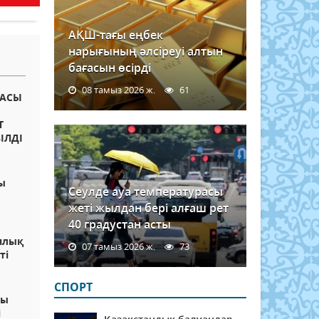
АҚШ-тағы еңбек
нарығының әлсіреуі алтын
бағасын өсірді
08 тамыз 2026 ж.
61
БАСЫ
Т
ІЛДІ
ы
Сеулде ауа температурасы
жеті жылдан бері алғаш рет
40 градустан асты
ялық
07 тамыз 2026 ж.
73
ті
СПОРТ
ты
і