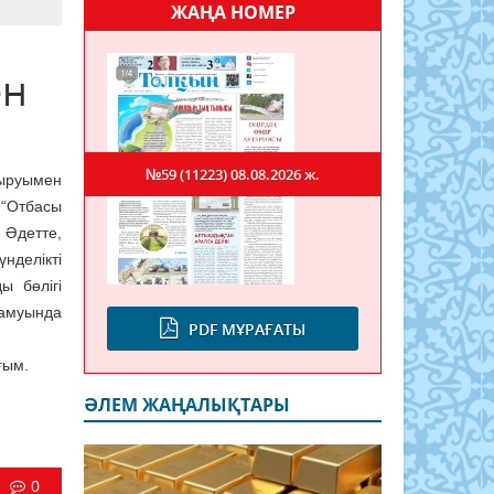
ЖАҢА НОМЕР
ен
№59 (11223)
08.08.2026 ж.
тыруымен
 “Отбасы
Әдетте,
нделікті
ы бөлігі
дамуында
PDF МҰРАҒАТЫ
ғым.
ӘЛЕМ ЖАҢАЛЫҚТАРЫ
0