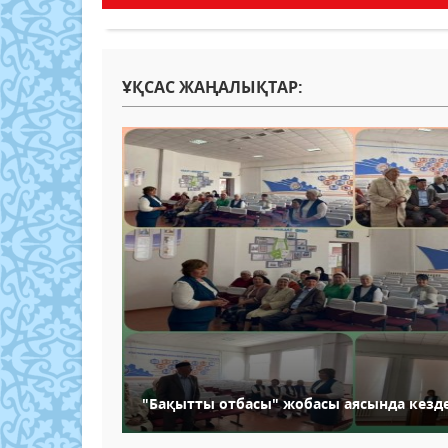
ҰҚСАС ЖАҢАЛЫҚТАР:
"Бақытты отбасы" жобасы аясында кезде