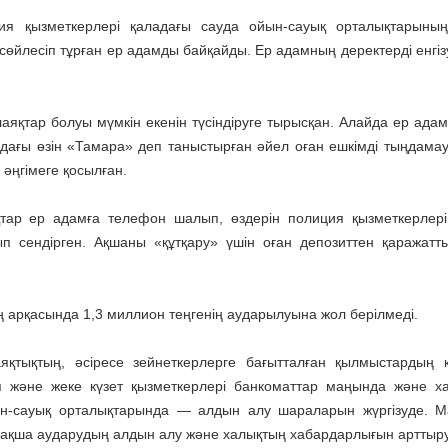
я қызметкерлері қаладағы сауда ойын-сауық орталықтарының
өйлесіп тұрған ер адамды байқайды. Ер адамның деректерді енгізу
яқтар болуы мүмкін екенін түсіндіруге тырысқан. Алайда ер ада
дағы өзін «Тамара» деп таныстырған әйел оған ешкімді тыңдамау
 әңгімеге қосылған.
яқтар ер адамға телефон шалып, өздерін полиция қызметкерлері
ып сендірген. Ақшаны «құтқару» үшін оған депозиттен қаражатт
ің арқасында 1,3 миллион теңгенің аударылуына жол берілмеді.
қтықтың, әсіресе зейнеткерлерге бағытталған қылмыстардың 
 және жеке күзет қызметкерлері банкоматтар маңында және х
-сауық орталықтарында — алдын алу шараларын жүргізуде. М
а ақша аударудың алдын алу және халықтың хабардарлығын арттыру