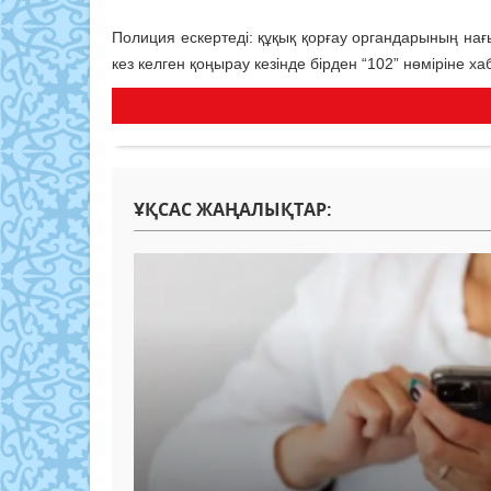
Полиция ескертеді: құқық қорғау органдарының на
кез келген қоңырау кезінде бірден “102” нөміріне 
ҰҚСАС ЖАҢАЛЫҚТАР: