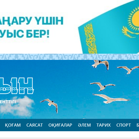
ЕНТТІГІ
ҚОҒАМ
САЯСАТ
ОҚИҒАЛАР
ӘЛЕМ
ТАРИХ
СПОРТ