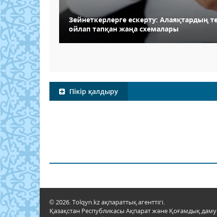
Зейнеткерлерге ескерту: Алаяқтардың 
ойлап тапқан жаңа схемалары
Пікір қалдыру
© 2026. Tolqyn.kz ақпараттық агенттігі.
Қазақстан Республикасы Ақпарат және Қоғамдық даму м