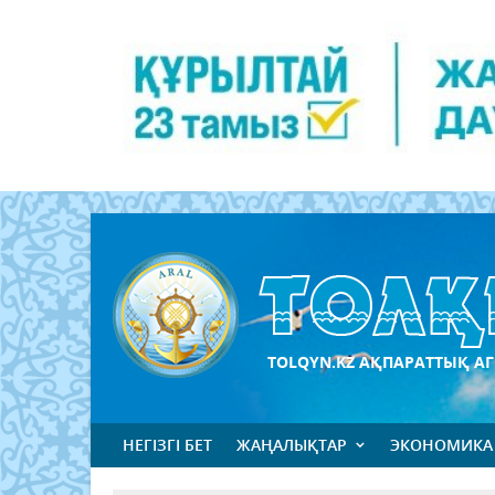
TOLQYN.KZ АҚПАРАТТЫҚ АГ
НЕГІЗГІ БЕТ
ЖАҢАЛЫҚТАР
ЭКОНОМИКА