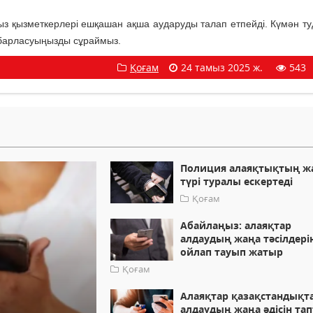
ғыз қызметкерлері ешқашан ақша аударуды талап етпейді. Күмән т
хабарласуыңызды сұраймыз.
Қоғам
24 тамыз 2025 ж.
543
Полиция алаяқтықтың ж
түрі туралы ескертеді
Қоғам
Абайлаңыз: алаяқтар
алдаудың жаңа тәсілдері
ойлап тауып жатыр
Қоғам
Алаяқтар қазақстандықт
алдаудың жаңа әдісін та