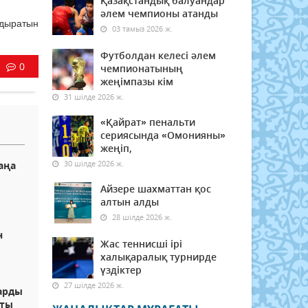
Қазақстандық балуандар
әлем чемпионы атанды
удыратын
03 тамыз 2026 ж.
Футболдан келесі әлем
0
чемпионатының
жеңімпазы кім
31 шілде 2026 ж.
«Қайрат» пенальти
сериясында «Омонияны»
жеңіп,
30 шілде 2026 ж.
аңа
Айзере шахматтан қос
алтын алды
28 шілде 2026 ж.
н
Жас теннисші ірі
халықаралық турнирде
үздіктер
27 шілде 2026 ж.
арды
пты