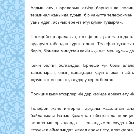
Алдын алу шараларын өткізу барысында полици
терминал жанында тұрып, бір уақытта телефонмен с
уайымдап, асығыс әрекет етуі күмән тудырған.
Полицейлер араласып, телефонның ар жағында ала
аударуға табандап тұрып алған. Телефон тұтқасын
беріп, бірнеше минуттан кейін «қызы» мен «ұлы» да
Кейін белгілі болғандай, бірнеше күн бойы ала
таныстырып, оның жинақтары қауіпте екенін айт
«қауіпсіз» есепшотқа аудару керек болған.
Полиция қызметкерлерінің дер кезінде әрекет етуін
Телефон және интернет арқылы жасалатын алая
байланысты Батыс Қазақстан облысында полиция
жиналатын орындарда — ең алдымен сауда ойын
«тәуекел аймағында» жедел әрекет ету, алаяқтарғ