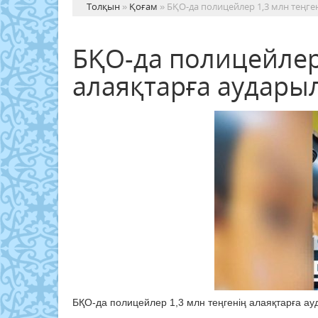
Толқын
»
Қоғам
» БҚО-да полицейлер 1,3 млн теңге
БҚО-да полицейлер 
алаяқтарға аудары
БҚО-да полицейлер 1,3 млн теңгенің алаяқтарға ау