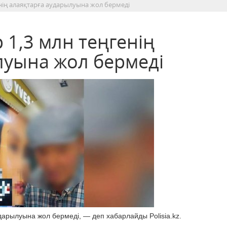
нің алаяқтарға аударылуына жол бермеді
1,3 млн теңгенің
луына жол бермеді
дарылуына жол бермеді, — деп хабарлайды Polisia.kz.