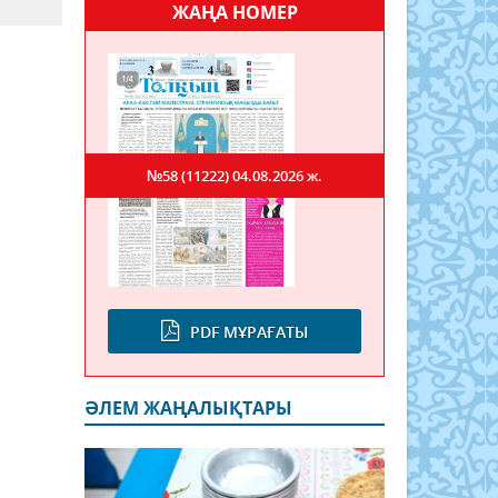
ЖАҢА НОМЕР
№58 (11222)
04.08.2026 ж.
PDF МҰРАҒАТЫ
ӘЛЕМ ЖАҢАЛЫҚТАРЫ