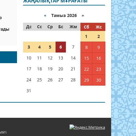
ЖАҢАЛЫҚТАР МҰРАҒАТЫ
«
Тамыз 2026 »
р
Дс
Сс
Ср
Бс
Жм
Сб
Жс
тады
1
2
3
4
5
6
7
8
9
10
11
12
13
14
15
16
17
18
19
20
21
22
23
24
25
26
27
28
29
30
31
лігі