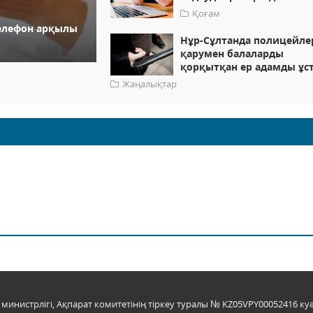
Қоғам
телефон арқылы
Нұр-Сұлтанда полицейле
қарумен балаларды
қорқытқан ер адамды ұс
Жаңалықтар
инистрлігі, Ақпарат комитетінің тіркеу туралы № KZ05VPY00052416 куә