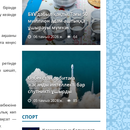
 бірінде
БҰҰ дабыл қақты: Тағы 50
 кезінде
миллион адам аштыққа
ұшырауы мүмкін
м ақшаны
06 тамыз 2026 ж.
64
ға кеңес
 ретінде
ы шешіп,
Өзбекстан орбитаға
жасанды интеллекті бар
спутникті ұшырды
05 тамыз 2026 ж.
85
көбеюіне
алық көп
СПОРТ
ақсат —
.