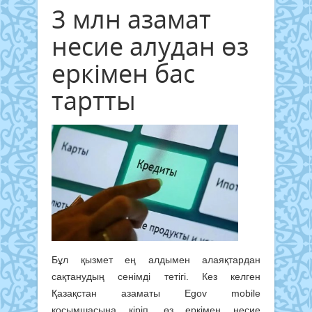
3 млн азамат
несие алудан өз
еркімен бас
тартты
Бұл қызмет ең алдымен алаяқтардан
сақтанудың сенімді тетігі. Кез келген
Қазақстан азаматы Egov mobile
қосымшасына кіріп, өз еркімен несие