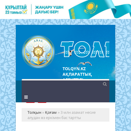
TOLQYN.KZ
АҚПАРАТТЫҚ
АГЕНТТІГІ
Толқын
»
Қоғам
» 3 млн азамат несие
алудан өз еркімен бас тартты