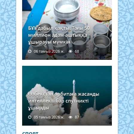
БҰҰ дабыл қақты: Тағы 50
миллион адам аштыққа
ұшырауы мүмкін
06 тамыз 2026 ж.
68
Өзбекстан орбитаға жасанды
интеллекті бар спутникті
ұшырды
05 тамыз 2026 ж.
87