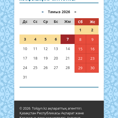
«
Тамыз 2026 »
Дс
Сс
Ср
Бс
Жм
Сб
Жс
1
2
3
4
5
6
7
8
9
10
11
12
13
14
15
16
17
18
19
20
21
22
23
24
25
26
27
28
29
30
31
© 2026. Tolqyn.kz ақпараттық агенттігі.
Қазақстан Республикасы Ақпарат және
Қоғамдық даму министрлігі, Ақпарат