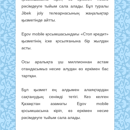
рәсімдеуге тыйым сала алады. Бұл туралы
Jibek joly телеарнасының жаңалықтар
қызметінде айтты.
Egov mobile қосымшасындағы «Стоп кредит»
қызметінің іске қосылғанына бір жылдан
асты.
Осы аралықта үш миллионнан астам
отандасымыз несие алудан өз еркімен бас
тартқан.
Бұл қызмет ең алдымен алаяқтардан
сақтанудың сенімді тетігі. Кез келген
Қазақстан азаматы Egov mobile
қосымшасына кіріп, өз еркімен несие
рәсімдеуге тыйым сала алады.