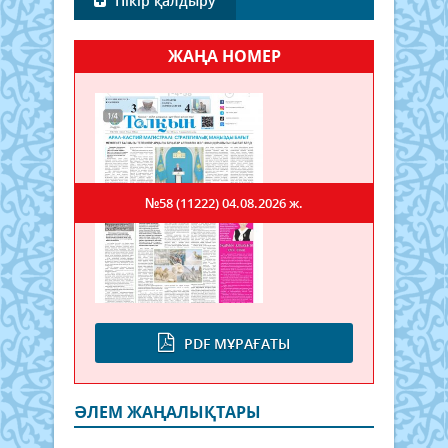
Пікір қалдыру
ЖАҢА НОМЕР
№58 (11222)
04.08.2026 ж.
PDF МҰРАҒАТЫ
ӘЛЕМ ЖАҢАЛЫҚТАРЫ