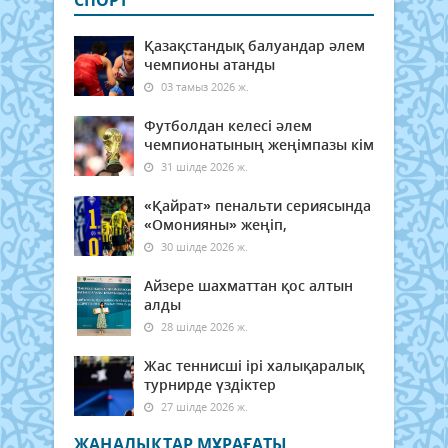
СПОРТ
Қазақстандық балуандар әлем
чемпионы атанды
03 тамыз 2026 ж.
Футболдан келесі әлем
чемпионатының жеңімпазы кім
31 шілде 2026 ж.
«Қайрат» пенальти сериясында
«Омонияны» жеңіп,
30 шілде 2026 ж.
Айзере шахматтан қос алтын
алды
28 шілде 2026 ж.
Жас теннисші ірі халықаралық
турнирде үздіктер
27 шілде 2026 ж.
ЖАҢАЛЫҚТАР МҰРАҒАТЫ