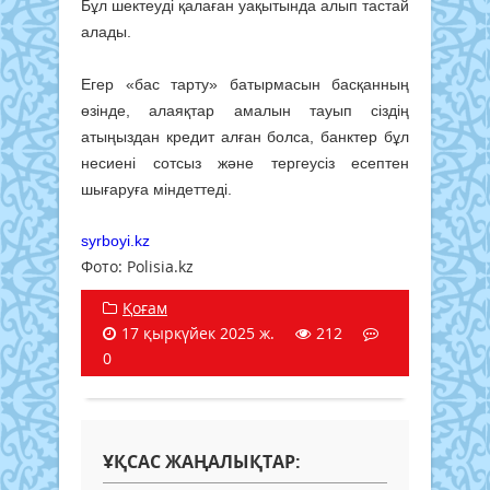
Бұл шектеуді қалаған уақытында алып тастай
алады.
Егер «бас тарту» батырмасын басқанның
өзінде, алаяқтар амалын тауып сіздің
атыңыздан кредит алған болса, банктер бұл
несиені сотсыз және тергеусіз есептен
шығаруға міндеттеді.
syrboyi.kz
Фото: Polisia.kz
Қоғам
17 қыркүйек 2025 ж.
212
0
ҰҚСАС ЖАҢАЛЫҚТАР: