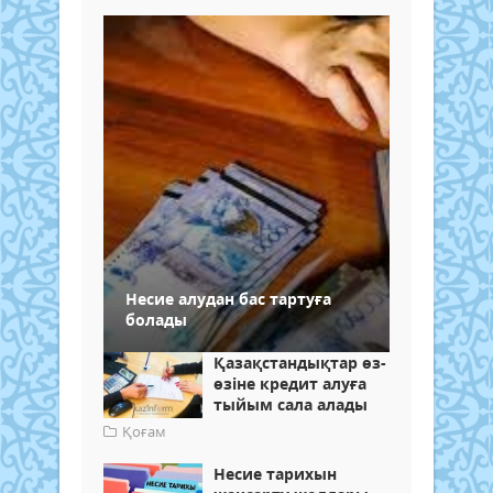
Несие алудан бас тартуға
болады
Қазақстандықтар өз-
өзіне кредит алуға
тыйым сала алады
Қоғам
Несие тарихын