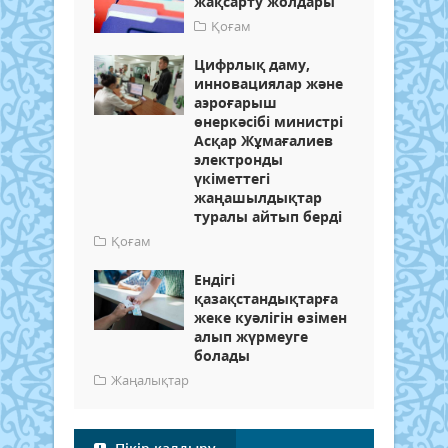
жақсарту жолдары
Қоғам
Цифрлық даму,
инновациялар және
аэроғарыш
өнеркәсібі министрі
Асқар Жұмағалиев
электронды
үкіметтегі
жаңашылдықтар
туралы айтып берді
Қоғам
Ендігі
қазақстандықтарға
жеке куәлігін өзімен
алып жүрмеуге
болады
Жаңалықтар