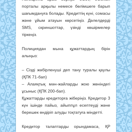
порталы арқылы немесе бөлімшеге барып
шағымдануға болады. Кредиттің күні, сомасы
және ұйым атауын көрсетіңіз. Дәлелдерді
SMS, скриншоттар, үзінді көшірмелер
тіркеңіз.
Полициядан мына құжаттардың бірін
алыңыз:
– Сізді жәбірленуші деп тану туралы қаулы
(ҚПК 71-бап)
– Алаяқтық мән-жайларды жою жөніндегі
ұсыныс (ҚПК 200-бап).
Құжаттарды кредиторға жіберіңіз. Кредитор 3
күн ішінде пайыз, айыппұл есептеуді және
берешек өндіріп алуды тоқтатуға міндетті.
Кредитор талаптарды орындамаса, ҚР