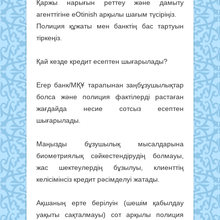
Қаржы нарығын реттеу және дамыту
агенттігіне eOtinish арқылы шағым түсіріңіз.
Полиция құжаты мен банктің бас тартуын
тіркеңіз.
Қай кезде кредит есептен шығарылады?
Егер банк/МҚҰ тарапынан заңбұзушылықтар
болса және полиция фактілерді растаған
жағдайда несие сотсыз есептен
шығарылады.
Маңызды бұзушылық мысалдарына
биометриялық сәйкестендірудің болмауы,
жас шектеулердің бұзылуы, клиенттің
келісімінсіз кредит рәсімделуі жатады.
Ақшаның ерте берілуін (шешім қабылдау
уақыты сақталмауы) сот арқылы полиция