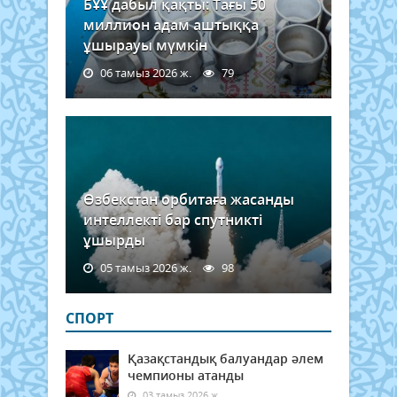
БҰҰ дабыл қақты: Тағы 50
миллион адам аштыққа
ұшырауы мүмкін
06 тамыз 2026 ж.
79
Өзбекстан орбитаға жасанды
интеллекті бар спутникті
ұшырды
05 тамыз 2026 ж.
98
СПОРТ
Қазақстандық балуандар әлем
чемпионы атанды
03 тамыз 2026 ж.