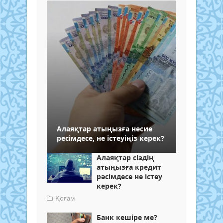
Алаяқтар атыңызға несие
ресімдесе, не істеуіңіз керек?
Алаяқтар сіздің
атыңызға кредит
рәсімдесе не істеу
керек?
Қоғам
Банк кешіре ме?