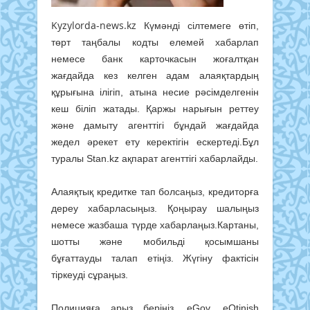
Kyzylorda-news.kz
Күмәнді сілтемеге өтіп,
төрт таңбалы кодты елемей хабарлап
немесе банк карточкасын жоғалтқан
жағдайда кез келген адам алаяқтардың
құрығына ілігіп, атына несие рәсімделгенін
кеш біліп жатады. Қаржы нарығын реттеу
және дамыту агенттігі бұндай жағдайда
жедел әрекет ету керектігін ескертеді.Бұл
туралы Stan.kz ақпарат агенттігі хабарлайды.
Алаяқтық кредитке тап болсаңыз, кредиторға
дереу хабарласыңыз. Қоңырау шалыңыз
немесе жазбаша түрде хабарлаңыз.Картаны,
шотты және мобильді қосымшаны
бұғаттауды талап етіңіз. Жүгіну фактісін
тіркеуді сұраңыз.
Полицияға арыз беріңіз. eGov, eOtinish