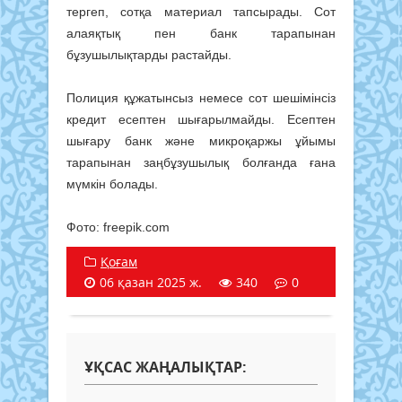
тергеп, сотқа материал тапсырады. Сот
алаяқтық пен банк тарапынан
бұзушылықтарды растайды.
Полиция құжатынсыз немесе сот шешімінсіз
кредит есептен шығарылмайды. Есептен
шығару банк және микроқаржы ұйымы
тарапынан заңбұзушылық болғанда ғана
мүмкін болады.
Фото: freepik.com
Қоғам
06 қазан 2025 ж.
340
0
ҰҚСАС ЖАҢАЛЫҚТАР: