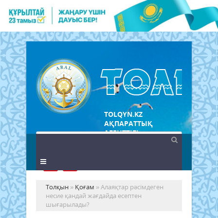
TOLQYN.KZ
АҚПАРАТТЫҚ
АГЕНТТІГІ
Толқын
»
Қоғам
» Алаяқтар рәсімдеген
несие қандай жағдайда есептен
шығарылады?