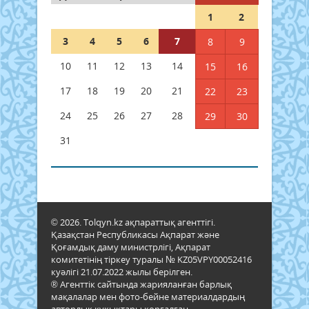
1
2
3
4
5
6
7
8
9
10
11
12
13
14
15
16
17
18
19
20
21
22
23
24
25
26
27
28
29
30
31
© 2026. Tolqyn.kz ақпараттық агенттігі.
Қазақстан Республикасы Ақпарат және
Қоғамдық даму министрлігі, Ақпарат
комитетінің тіркеу туралы № KZ05VPY00052416
куәлігі 21.07.2022 жылы берілген.
® Агенттік сайтында жарияланған барлық
мақалалар мен фото-бейне материалдардың