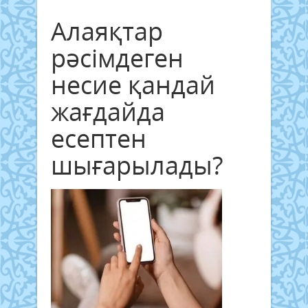
Алаяқтар
рәсімдеген
несие қандай
жағдайда
есептен
шығарылады?