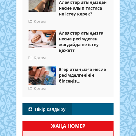
Алаяқтар атыңыздан
несие алып тастаса
не істеу керек?
Қоғам
Алаяқтар атыңызға
несие ресімдеген
жағдайда не істеу
қажет?
Қоғам
Егер атыңызға несие
рәсімделгенінін
білсеңіз...
Қоғам
Пікір қалдыру
ЖАҢА НОМЕР