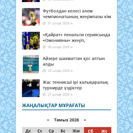
Футболдан келесі әлем
чемпионатының жеңімпазы кім
31 шілде 2026 ж.
«Қайрат» пенальти сериясында
«Омонияны» жеңіп,
30 шілде 2026 ж.
Айзере шахматтан қос алтын
алды
28 шілде 2026 ж.
Жас теннисші ірі халықаралық
турнирде үздіктер
27 шілде 2026 ж.
ЖАҢАЛЫҚТАР МҰРАҒАТЫ
«
Тамыз 2026 »
Дс
Сс
Ср
Бс
Жм
Сб
Жс