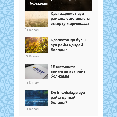
болжамы
Қазгидромет ауа
райына байланысты
ескерту жариялады
Қоғам
Қазақстанда бүгін
ауа райы қандай
болады?
Қоғам
18 маусымға
арналған ауа райы
болжамы
Қоғам
Бүгін елімізде ауа
райы қандай
болады?
Қоғам