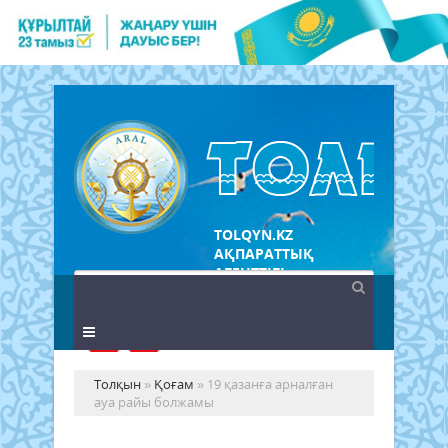
TOLQYN.KZ
АҚПАРАТТЫҚ
АГЕНТТІГІ
Толқын
»
Қоғам
» 19 қазанға арналған
ауа райы болжамы