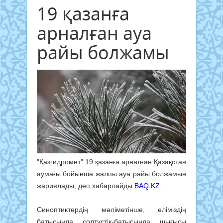
19 қазанға
арналған ауа
райы болжамы
"Қазгидромет" 19 қазанға арналған Қазақстан
аумағы бойынша жалпы ауа райы болжамын
жариялады, деп хабарлайды
BAQ.KZ.
Синоптиктердің мәліметінше, еліміздің
батысында, солтүстік-батысында, шығысы