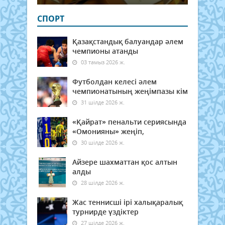
СПОРТ
Қазақстандық балуандар әлем
чемпионы атанды
03 тамыз 2026 ж.
Футболдан келесі әлем
чемпионатының жеңімпазы кім
31 шілде 2026 ж.
«Қайрат» пенальти сериясында
«Омонияны» жеңіп,
30 шілде 2026 ж.
Айзере шахматтан қос алтын
алды
28 шілде 2026 ж.
Жас теннисші ірі халықаралық
турнирде үздіктер
27 шілде 2026 ж.