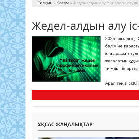
Толқын
»
Қоғам
» Жедел-алдын алу іс-шарасы өтуде
Жедел-алдын алу і
2025 жылдың 3
бөліміне қараст
іс-шарасы өтуд
жасалатын құқы
тиімділігін артты
Арал теңізі ст.
ҰҚСАС ЖАҢАЛЫҚТАР: