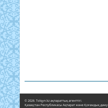
© 2026. Tolqyn.kz ақпараттық агенттігі.
Қазақстан Республикасы Ақпарат және Қоғамдық даму м