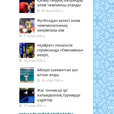
Қазақстандық балуандар
әлем чемпионы атанды
03 тамыз 2026 ж.
Футболдан келесі әлем
чемпионатының
жеңімпазы кім
31 шілде 2026 ж.
«Қайрат» пенальти
сериясында «Омонияны»
жеңіп,
30 шілде 2026 ж.
Айзере шахматтан қос
алтын алды
28 шілде 2026 ж.
Жас теннисші ірі
халықаралық турнирде
үздіктер
27 шілде 2026 ж.