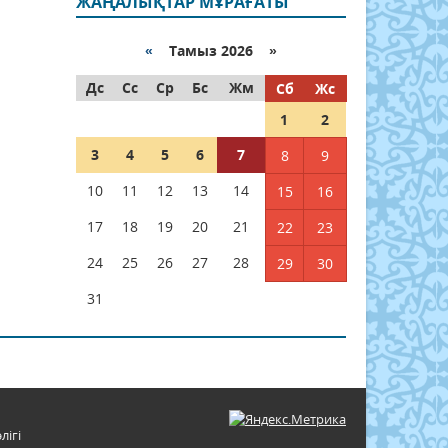
ЖАҢАЛЫҚТАР МҰРАҒАТЫ
«
Тамыз 2026 »
Дс
Сс
Ср
Бс
Жм
Сб
Жс
1
2
3
4
5
6
7
8
9
10
11
12
13
14
15
16
17
18
19
20
21
22
23
24
25
26
27
28
29
30
31
лігі