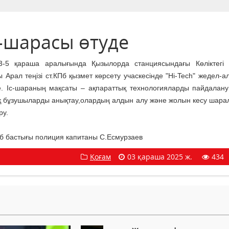
с-шарасы өтуде
-5 қараша аралығында Қызылорда станциясындағы Көліктегі 
ы Арал теңізі ст.КПб қызмет көрсету учаскесінде "Hi-Tech" жедел-
е. Іс-шараның мақсаты – ақпараттық технологияларды пайдалан
қ бұзушыларды анықтау,олардың алдын алу және жолын кесу шар
ру.
КПб бастығы полиция капитаны С.Есмурзаев
Қоғам
03 қараша 2025 ж.
434