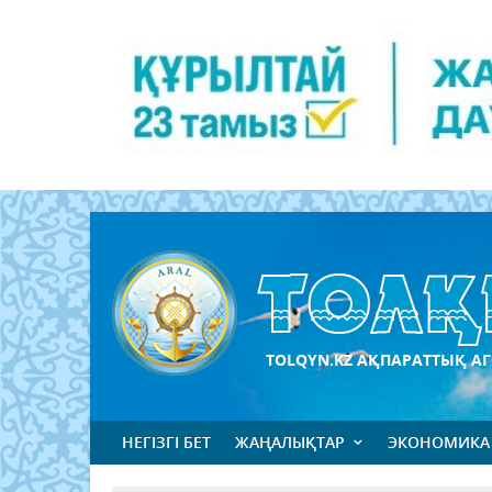
TOLQYN.KZ АҚПАРАТТЫҚ АГ
НЕГІЗГІ БЕТ
ЖАҢАЛЫҚТАР
ЭКОНОМИКА