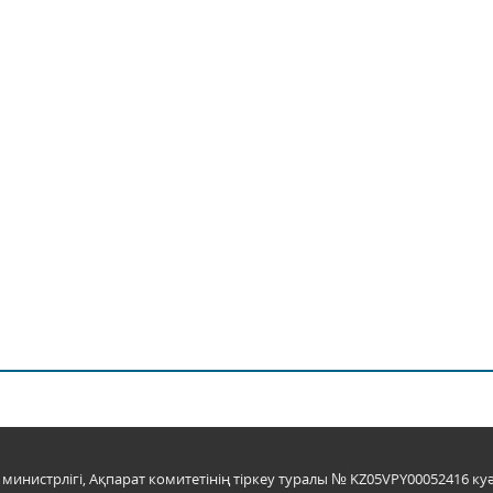
инистрлігі, Ақпарат комитетінің тіркеу туралы № KZ05VPY00052416 куә