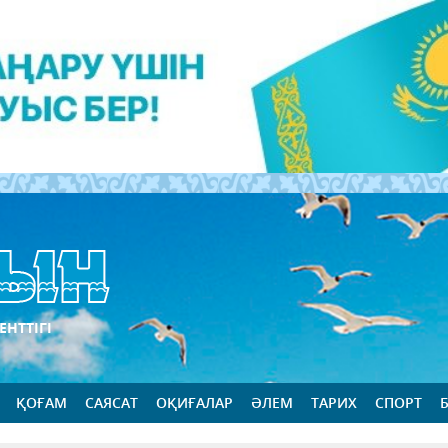
ЕНТТІГІ
ҚОҒАМ
САЯСАТ
ОҚИҒАЛАР
ӘЛЕМ
ТАРИХ
СПОРТ