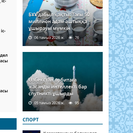
іс-
БҰҰ дабыл қақты: Тағы 50
миллион адам аштыққа
ұшырауы мүмкін
іс-
06 тамыз 2026 ж.
76
едел
расы
Өзбекстан орбитаға
жасанды интеллекті бар
расы
спутникті ұшырды
05 тамыз 2026 ж.
95
СПОРТ