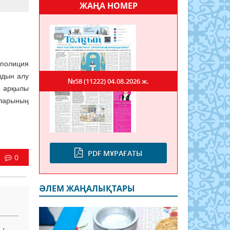
ЖАҢА НОМЕР
полиция
алдын алу
№58 (11222)
04.08.2026 ж.
у арқылы
аларының
PDF МҰРАҒАТЫ
0
ӘЛЕМ ЖАҢАЛЫҚТАРЫ