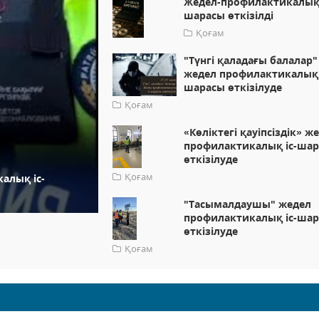
Жедел-профилактикалық 
шарасы өткізілді
Қоғам
"Түнгі қаладағы балалар"
жедел профилактикалық 
шарасы өткізілуде
Қоғам
«Көліктегі қауіпсіздік» ж
профилактикалық іс-ша
өткізілуде
Қоғам
алық іс-
"Тасымалдаушы" жедел
профилактикалық іс-ша
өткізілуде
Қоғам