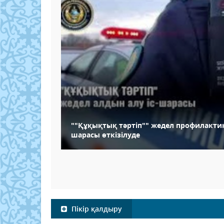
""Құқықтық тәртіп"" жедел профилактик
шарасы өткізілуде
Пікір қалдыру