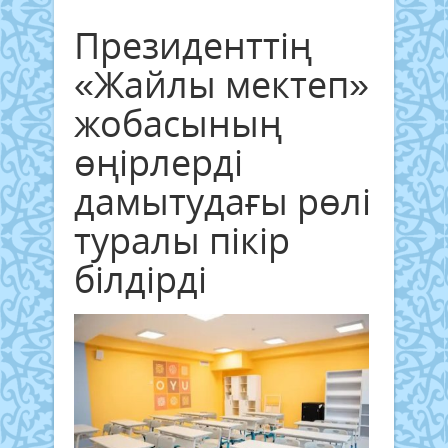
Президенттің
«Жайлы мектеп»
жобасының
өңірлерді
дамытудағы рөлі
туралы пікір
білдірді