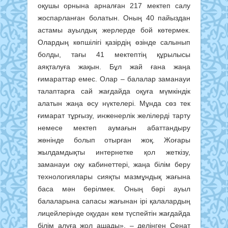
оқушы орнына арналған 217 мектеп салу
жоспарланған болатын. Оның 40 пайыздан
астамы ауылдық жерлерде бой көтермек.
Олардың көпшілігі қазірдің өзінде салынып
болды, тағы 41 мектептің құрылысы
аяқталуға жақын. Бұл жай ғана жаңа
ғимараттар емес. Олар – балалар заманауи
талаптарға сай жағдайда оқуға мүмкіндік
алатын жаңа өсу нүктелері. Мұнда сөз тек
ғимарат тұрғызу, инженерлік желілерді тарту
немесе мектеп аумағын абаттандыру
жөнінде болып отырған жоқ. Жоғары
жылдамдықты интернетке қол жеткізу,
заманауи оқу кабинеттері, жаңа білім беру
технологиялары сияқты мазмұндық жағына
баса мән берілмек. Оның бәрі ауыл
балаларына сапасы жағынан ірі қалалардың
лицейлерінде оқудан кем түспейтін жағдайда
білім алуға жол ашады», – делінген Сенат