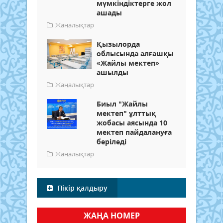
мүмкіндіктерге жол
ашады
Жаңалықтар
Қызылорда
облысында алғашқы
«Жайлы мектеп»
ашылды
Жаңалықтар
Биыл "Жайлы
мектеп" ұлттық
жобасы аясында 10
мектеп пайдалануға
беріледі
Жаңалықтар
Пікір қалдыру
ЖАҢА НОМЕР