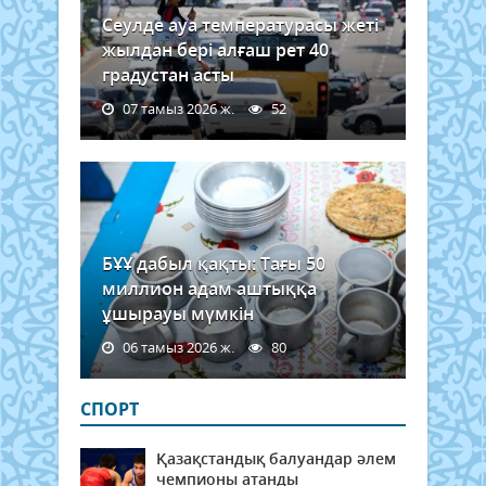
Сеулде ауа температурасы жеті
жылдан бері алғаш рет 40
градустан асты
07 тамыз 2026 ж.
52
БҰҰ дабыл қақты: Тағы 50
миллион адам аштыққа
ұшырауы мүмкін
06 тамыз 2026 ж.
80
СПОРТ
Қазақстандық балуандар әлем
чемпионы атанды