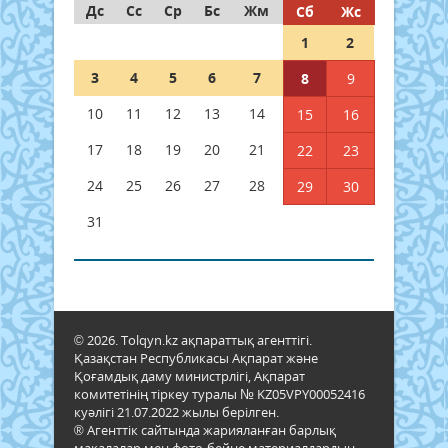
Дс
Сс
Ср
Бс
Жм
Сб
Жс
1
2
3
4
5
6
7
8
9
10
11
12
13
14
15
16
17
18
19
20
21
22
23
24
25
26
27
28
29
30
31
© 2026. Tolqyn.kz ақпараттық агенттігі.
Қазақстан Республикасы Ақпарат және
Қоғамдық даму министрлігі, Ақпарат
комитетінің тіркеу туралы № KZ05VPY00052416
куәлігі 21.07.2022 жылы берілген.
® Агенттік сайтында жарияланған барлық