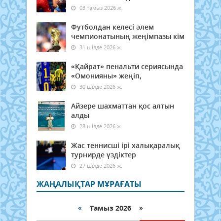
03 тамыз 2026 ж.
Футболдан келесі әлем
чемпионатының жеңімпазы кім
31 шілде 2026 ж.
«Қайрат» пенальти сериясында
«Омонияны» жеңіп,
30 шілде 2026 ж.
Айзере шахматтан қос алтын
алды
28 шілде 2026 ж.
Жас теннисші ірі халықаралық
турнирде үздіктер
27 шілде 2026 ж.
ЖАҢАЛЫҚТАР МҰРАҒАТЫ
«
Тамыз 2026 »