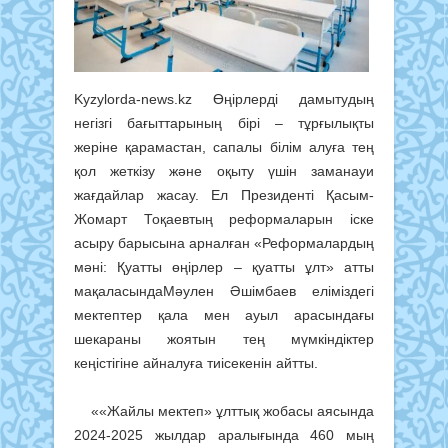
Kyzylorda-news.kz Өңірлерді дамытудың
негізгі бағыттарының бірі – тұрғылықты
жеріне қарамастан, сапалы білім алуға тең
қол жеткізу және оқыту үшін заманауи
жағдайлар жасау. Ел Президенті Қасым-
Жомарт Тоқаевтың реформаларын іске
асыру барысына арналған «Реформалардың
мәні: Қуатты өңірлер – қуатты ұлт» атты
мақаласындаМәулен Әшімбаев еліміздегі
мектептер қала мен ауыл арасындағы
шекараны жоятын тең мүмкіндіктер
кеңістігіне айналуға тиісекенін айтты.
««Жайлы мектеп» ұлттық жобасы аясында
2024-2025 жылдар аралығында 460 мың