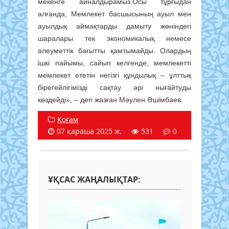
мекенге айналдырамыз.Осы тұрғыдан
алғанда, Мемлекет басшысының ауыл мен
ауылдық аймақтарды дамыту жөніндегі
шаралары тек экономикалық немесе
әлеуметтік бағытты қамтымайды. Олардың
ішкі пайымы, сайып келгенде, мемлекетті
мемлекет ететін негізгі құндылық – ұлттық
бірегейлігімізді сақтау әрі нығайтуды
көздейді», – деп жазған Мәулен Әшімбаев.
Қоғам
07 қараша 2025 ж.
531
0
ҰҚСАС ЖАҢАЛЫҚТАР: