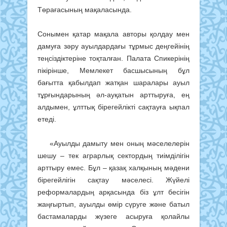
Төрағасының мақаласында.
Сонымен қатар мақала авторы қолдау мен
дамуға зәру ауылдардағы тұрмыс деңгейінің
теңсіздіктеріне тоқталған. Палата Спикерінің
пікірінше, Мемлекет басшысының бұл
бағытта қабылдап жатқан шаралары ауыл
тұрғындарының әл-ауқатын арттыруға, ең
алдымен, ұлттық бірегейлікті сақтауға ықпал
етеді.
«Ауылды дамыту мен оның мәселелерін
шешу – тек аграрлық сектордың тиімділігін
арттыру емес. Бұл – қазақ халқының мәдени
бірегейлігін сақтау мәселесі. Жүйелі
реформалардың арқасында біз ұлт бесігін
жаңғыртып, ауылды өмір сүруге және батыл
бастамаларды жүзеге асыруға қолайлы