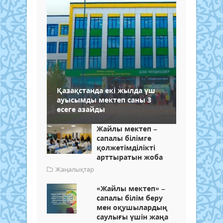
Қазақстанда екі жылда үш
ауысымды мектеп саны 3
есеге азайды
Жайлы мектеп –
сапалы білімге
қолжетімділікті
арттыратын жоба
Жаңалықтар
«Жайлы мектеп» –
сапалы білім беру
мен оқушылардың
саулығы үшін жаңа