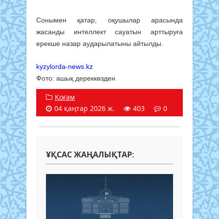
Сонымен қатар, оқушылар арасында
жасанды интеллект сауатын арттыруға
ерекше назар аударылатыны айтылды.
kyzylorda-news.kz
Фото: ашық дереккөзден
Қоғам
04 қаңтар 2026 ж.
403
0
ҰҚСАС ЖАҢАЛЫҚТАР: