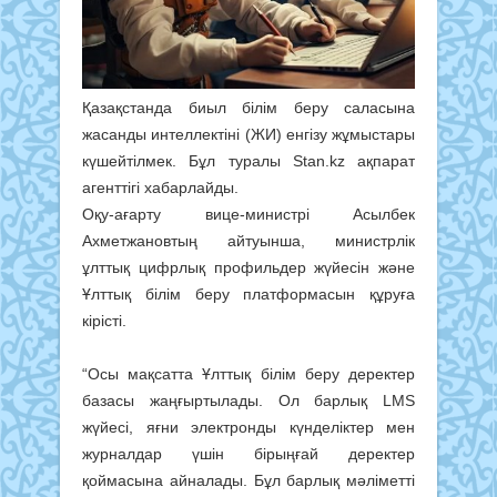
Қазақстанда биыл білім беру саласына
жасанды интеллектіні (ЖИ) енгізу жұмыстары
күшейтілмек. Бұл туралы Stan.kz ақпарат
агенттігі хабарлайды.
Оқу-ағарту вице-министрі Асылбек
Ахметжановтың айтуынша, министрлік
ұлттық цифрлық профильдер жүйесін және
Ұлттық білім беру платформасын құруға
кірісті.
“Осы мақсатта Ұлттық білім беру деректер
базасы жаңғыртылады. Ол барлық LMS
жүйесі, яғни электронды күнделіктер мен
журналдар үшін бірыңғай деректер
қоймасына айналады. Бұл барлық мәліметті