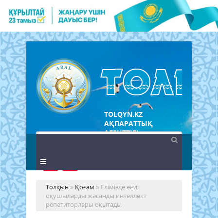
TOLQYN.KZ
АҚПАРАТТЫҚ
АГЕНТТІГІ
Толқын
»
Қоғам
» Елімізде енді
оқушыларды жасанды интеллект
репетиторлары оқытады