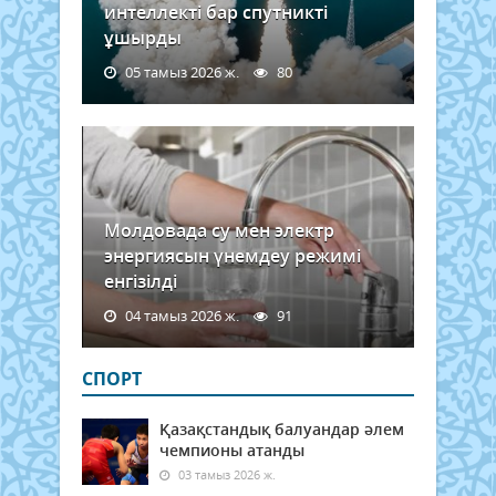
интеллекті бар спутникті
ұшырды
05 тамыз 2026 ж.
80
Молдовада су мен электр
энергиясын үнемдеу режимі
енгізілді
04 тамыз 2026 ж.
91
СПОРТ
Қазақстандық балуандар әлем
чемпионы атанды
03 тамыз 2026 ж.