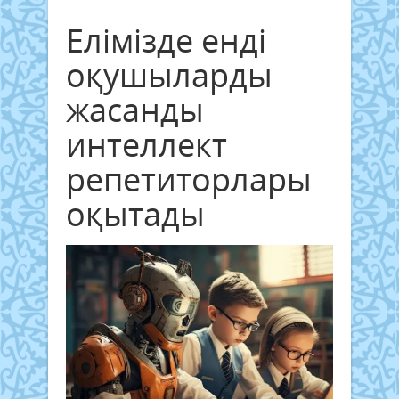
Елімізде енді
оқушыларды
жасанды
интеллект
репетиторлары
оқытады