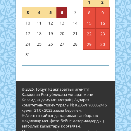
1
2
3
4
5
6
7
8
9
10
11
12
13
14
15
16
17
18
19
20
21
22
23
24
25
26
27
28
29
30
31
© 2026. Tolqyn.kz ақпараттық агенттігі.
Қазақстан Республикасы Ақпарат және
Қоғамдық даму министрлігі, Ақпарат
комитетінің тіркеу туралы № KZ05VPY00052416
куәлігі 21.07.2022 жылы берілген.
® Агенттік сайтында жарияланған барлық
мақалалар мен фото-бейне материалдардың
авторлық құқықтары қорғалған.