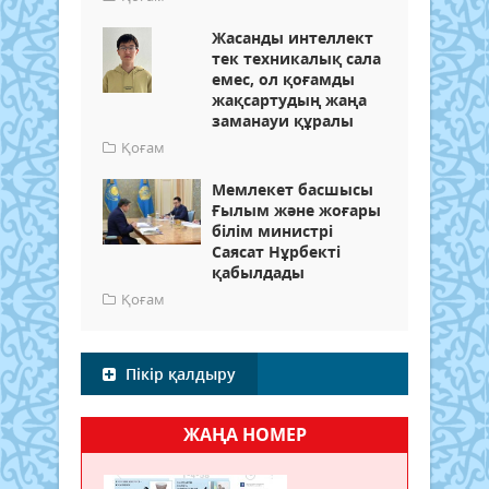
Жасанды интеллект
тек техникалық сала
емес, ол қоғамды
жақсартудың жаңа
заманауи құралы
Қоғам
Мемлекет басшысы
Ғылым және жоғары
білім министрі
Саясат Нұрбекті
қабылдады
Қоғам
Пікір қалдыру
ЖАҢА НОМЕР