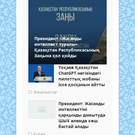
Президент «Жасанды
интеллект туралы»
Қазақстан Республикасының
Заңына қол қойды
Тоқаев Қазақстан
ChatGPT негізіндегі
пилоттық жобаны
іске қосқанын айтты
Жаңалықтар
Президент: Жасанды
интеллектіні
қарқынды дамытуда
ШЫҰ әлемде көш
бастай алады
Қоғам