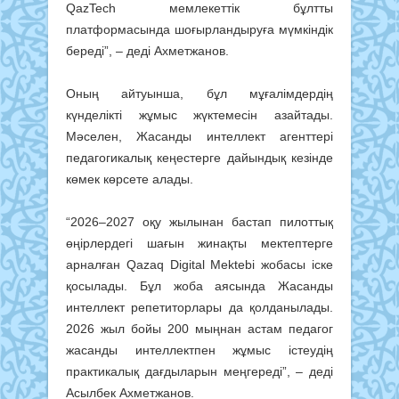
QazTech мемлекеттік бұлтты
платформасында шоғырландыруға мүмкіндік
береді”, – деді Ахметжанов.
Оның айтуынша, бұл мұғалімдердің
күнделікті жұмыс жүктемесін азайтады.
Мәселен, Жасанды интеллект агенттері
педагогикалық кеңестерге дайындық кезінде
көмек көрсете алады.
“2026–2027 оқу жылынан бастап пилоттық
өңірлердегі шағын жинақты мектептерге
арналған Qazaq Digital Mektebi жобасы іске
қосылады. Бұл жоба аясында Жасанды
интеллект репетиторлары да қолданылады.
2026 жыл бойы 200 мыңнан астам педагог
жасанды интеллектпен жұмыс істеудің
практикалық дағдыларын меңгереді”, – деді
Асылбек Ахметжанов.