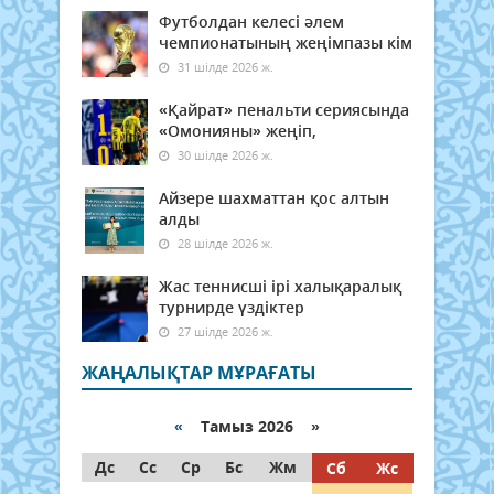
Футболдан келесі әлем
чемпионатының жеңімпазы кім
31 шілде 2026 ж.
«Қайрат» пенальти сериясында
«Омонияны» жеңіп,
30 шілде 2026 ж.
Айзере шахматтан қос алтын
алды
28 шілде 2026 ж.
Жас теннисші ірі халықаралық
турнирде үздіктер
27 шілде 2026 ж.
ЖАҢАЛЫҚТАР МҰРАҒАТЫ
«
Тамыз 2026 »
Дс
Сс
Ср
Бс
Жм
Сб
Жс