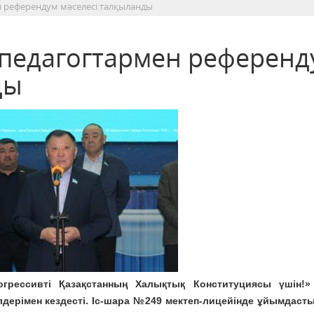
 референдум мәселесі талқыланды
педагогтармен референд
ды
грессивті Қазақстанның Халықтық Конституциясы үшін!» 
дерімен кездесті. Іс-шара №249 мектеп-лицейінде ұйымдаст