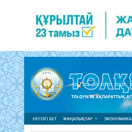
TOLQYN.KZ АҚПАРАТТЫҚ АГ
НЕГІЗГІ БЕТ
ЖАҢАЛЫҚТАР
ЭКОНОМИКА