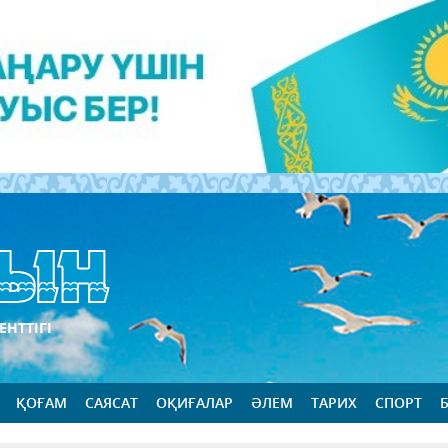
ЕНТТІГІ
ҚОҒАМ
САЯСАТ
ОҚИҒАЛАР
ӘЛЕМ
ТАРИХ
СПОРТ