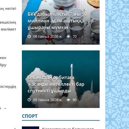
 негізгі
БҰҰ дабыл қақты: Тағы 50
миллион адам аштыққа
шісінің
ұшырауы мүмкін
 мәлімет
06 тамыз 2026 ж.
70
кен
іру
Өзбекстан орбитаға
жасанды интеллекті бар
істердің
спутникті ұшырды
05 тамыз 2026 ж.
90
ы –
СПОРТ