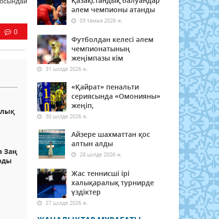
Қазақстандық балуандар
 осындай
әлем чемпионы атанды
03 тамыз 2026 ж.
0
Футболдан келесі әлем
чемпионатының
жеңімпазы кім
31 шілде 2026 ж.
«Қайрат» пенальти
сериясында «Омонияны»
жеңіп,
ялық
30 шілде 2026 ж.
Айзере шахматтан қос
алтын алды
а Заң
28 шілде 2026 ж.
рды
Жас теннисші ірі
халықаралық турнирде
үздіктер
27 шілде 2026 ж.