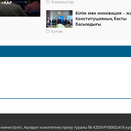
Жаңалықтар
: «KAP
Білім мен инновация – ж
Конституцияның басты
басымдығы
Қоғам
инистрлігі, Ақпарат комитетінің тіркеу туралы № KZ05VPY00052416 куә