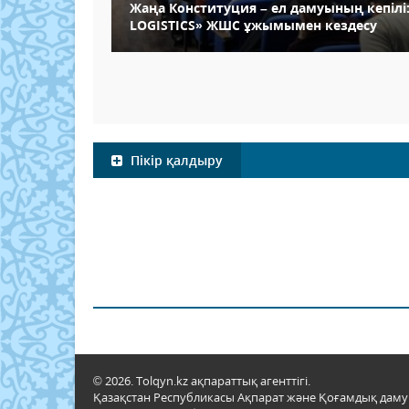
Жаңа Конституция – ел дамуының кепілі
LOGISTICS» ЖШС ұжымымен кездесу
Пікір қалдыру
© 2026. Tolqyn.kz ақпараттық агенттігі.
Қазақстан Республикасы Ақпарат және Қоғамдық даму м