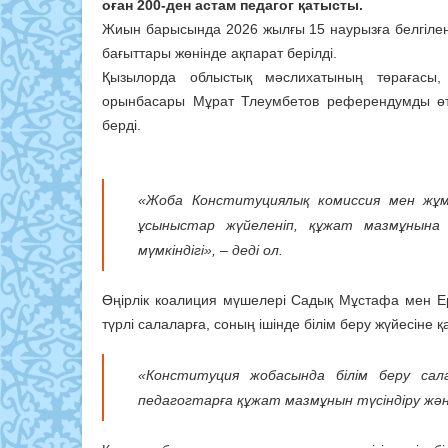
оған 200-ден астам педагог қатысты.
Жиын барысында 2026 жылғы 15 наурызға белгілен
бағыттары жөнінде ақпарат берілді.
Қызылорда облыстық мәслихатының төрағасы, К
орынбасары Мұрат Тлеумбетов референдумды өткі
берді.
«Жоба Конституциялық комиссия мен жұ
ұсыныстар жүйеленіп, құжат мазмұнына 
мүмкіндігі», – деді ол.
Өңірлік коалиция мүшелері Садық Мұстафа мен Ер
түрлі салаларға, соның ішінде білім беру жүйесіне 
«Конституция жобасында білім беру са
педагогтарға құжат мазмұнын түсіндіру жән