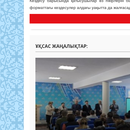
Кездесу барысында қатысушылар өз пікірлерін б
форматтағы кездесулер алдағы уақытта да жалғаса
ҰҚСАС ЖАҢАЛЫҚТАР: