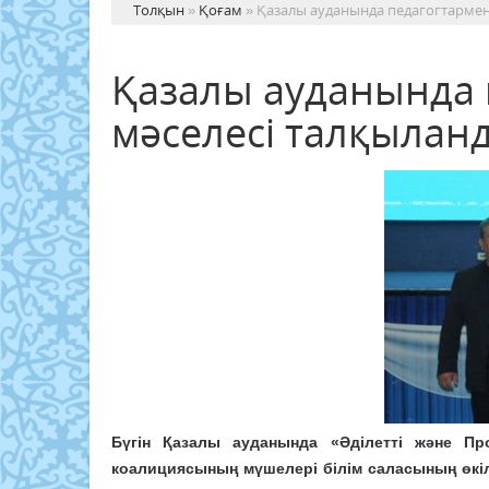
Толқын
»
Қоғам
» Қазалы ауданында педагогтармен
Қазалы ауданында 
мәселесі талқылан
Бүгін Қазалы ауданында «Әділетті және Про
коалициясының мүшелері білім саласының өкіл