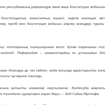
ген республикалық референдум және жаңа Конституция жобасының
онституциялық комиссияның мүшесі, өңірлік коалиция жетек
зу тәртібі мен Конституция жобасын әзірлеу кезеңдері туралы
мыс топтарының талқылауынан өтті. Қоғам тарапынан түс
енгізілді. Референдум – азаматтардың өз ұстанымын білд
жан Искендер де сөз сөйлеп, жоба аясында қарастырылған өзгер
қатысты тұстарына тоқталды.
ласына қатысты нормалар нақтыланған. Кездесудің мақсат
е туындаған сұрақтарға жауап беру», – деді Садық Мұстафа.