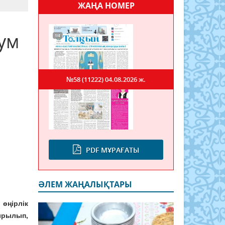
ЖАҢА НОМЕР
ум
№58 (11222)
04.08.2026 ж.
PDF МҰРАҒАТЫ
ӘЛЕМ ЖАҢАЛЫҚТАРЫ
өңірлік
ырылып,