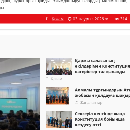
ілдіріп, сұрақтарын қойды. Ұйымдастырушылардың мәліметінше,
ды.
Қоғам
03 наурыз 2026 ж.
314
Қаржы саласының
өкілдерімен Конституци
өзгерістер талқыланды
Қоғам
Алмалы тұрғындарын Ат
жобасын қолдауға шақы
Жаңалықтар
Сексеуіл кентінде жаңа
Конституция бойынша
кездесу өтті