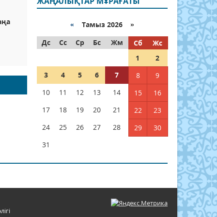
ЖАҢАЛЫҚТАР МҰРАҒАТЫ
аңа
«
Тамыз 2026 »
Дс
Сс
Ср
Бс
Жм
Сб
Жс
1
2
3
4
5
6
7
8
9
10
11
12
13
14
15
16
17
18
19
20
21
22
23
24
25
26
27
28
29
30
31
лігі