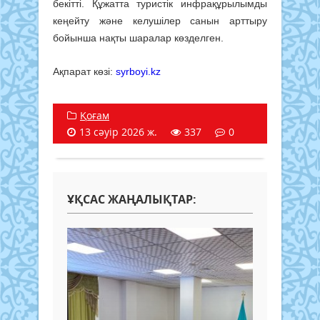
бекітті. Құжатта туристік инфрақұрылымды
кеңейту және келушілер санын арттыру
бойынша нақты шаралар көзделген.
Ақпарат көзі:
syrboyi.kz
Қоғам
13 сәуір 2026 ж.
337
0
ҰҚСАС ЖАҢАЛЫҚТАР: