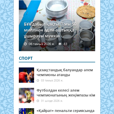
БҰҰ дабыл қақты: Тағы 50
миллион адам аштыққа
ұшырауы мүмкін
06 тамыз 2026 ж.
83
СПОРТ
Қазақстандық балуандар әлем
чемпионы атанды
03 тамыз 2026 ж.
Футболдан келесі әлем
чемпионатының жеңімпазы кім
31 шілде 2026 ж.
«Қайрат» пенальти сериясында