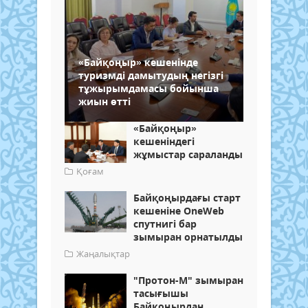
«Байқоңыр» кешенінде
туризмді дамытудың негізгі
тұжырымдамасы бойынша
жиын өтті
«Байқоңыр»
кешеніндегі
жұмыстар сараланды
Қоғам
Байқоңырдағы старт
кешеніне OneWeb
спутнигі бар
зымыран орнатылды
Жаңалықтар
"Протон-М" зымыран
тасығышы
Байқоңырдан