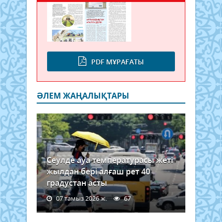
PDF МҰРАҒАТЫ
ӘЛЕМ ЖАҢАЛЫҚТАРЫ
Сеулде ауа температурасы жеті
жылдан бері алғаш рет 40
градустан асты
07 тамыз 2026 ж.
67