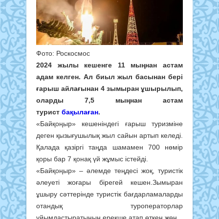
Фото: Роскосмос
2024 жылы кешенге 11 мыңнан астам
адам келген. Ал биыл жыл басынан бері
ғарыш айлағынан 4 зымыран ұшырылып,
оларды 7,5 мыңнан астам
турист
бақылаған
.
«Байқоңыр» кешеніндегі ғарыш туризміне
деген қызығушылық жыл сайын артып келеді.
Қалада қазіргі таңда шамамен 700 нөмір
қоры бар 7 қонақ үй жұмыс істейді.
«Байқоңыр» – әлемде теңдесі жоқ, туристік
әлеуеті жоғары бірегей кешен.Зымыран
ұшыру сәттерінде туристік бағдарламаларды
отандық туроператорлар
ұйымдастыратынын ерекше атап өткен жөн.