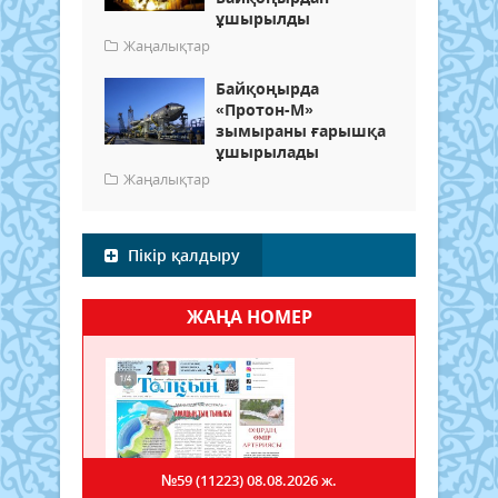
ұшырылды
Жаңалықтар
Байқоңырда
«Протон-М»
зымыраны ғарышқа
ұшырылады
Жаңалықтар
Пікір қалдыру
ЖАҢА НОМЕР
№59 (11223)
08.08.2026 ж.