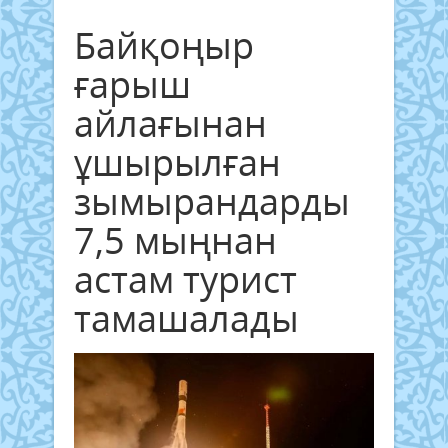
Байқоңыр
ғарыш
айлағынан
ұшырылған
зымырандарды
7,5 мыңнан
астам турист
тамашалады