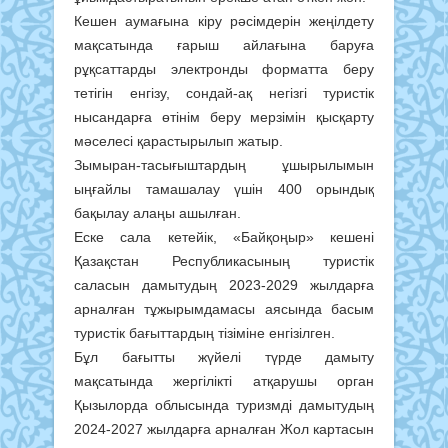
Кешен аумағына кіру рәсімдерін жеңілдету
мақсатында ғарыш айлағына баруға
рұқсаттарды электронды форматта беру
тетігін енгізу, сондай-ақ негізгі туристік
нысандарға өтінім беру мерзімін қысқарту
мәселесі қарастырылып жатыр.
Зымыран-тасығыштардың ұшырылымын
ыңғайлы тамашалау үшін 400 орындық
бақылау алаңы ашылған.
Еске сала кетейік, «Байқоңыр» кешені
Қазақстан Республикасының туристік
саласын дамытудың 2023-2029 жылдарға
арналған тұжырымдамасы аясында басым
туристік бағыттардың тізіміне енгізілген.
Бұл бағытты жүйелі түрде дамыту
мақсатында жергілікті атқарушы орган
Қызылорда облысында туризмді дамытудың
2024-2027 жылдарға арналған Жол картасын