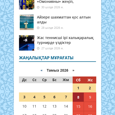
«Омонияны» жеңіп,
30 шілде 2026 ж.
Айзере шахматтан қос алтын
алды
28 шілде 2026 ж.
Жас теннисші ірі халықаралық
турнирде үздіктер
27 шілде 2026 ж.
ЖАҢАЛЫҚТАР МҰРАҒАТЫ
«
Тамыз 2026 »
Дс
Сс
Ср
Бс
Жм
Сб
Жс
1
2
3
4
5
6
7
8
9
10
11
12
13
14
15
16