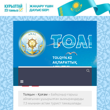
TOLQYN.KZ
АҚПАРАТТЫҚ
АГЕНТТІГІ
Толқын
»
Қоғам
» Байқоңыр ғарыш
айлағынан ұшырылған зымырандарды
7,5 мыңнан астам турист тамашалады