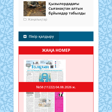
Қызылордадағы
Сығанақтан алтын
бұйымдар табылды
Жаңалықтар
Пікір қалдыру
ЖАҢА НОМЕР
№58 (11222)
04.08.2026 ж.