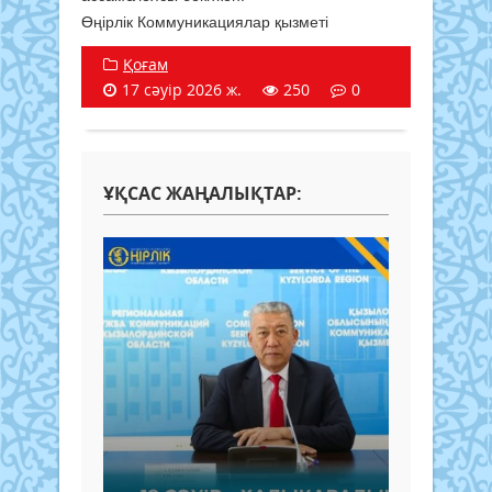
Өңірлік Коммуникациялар қызметі
Қоғам
17 сәуір 2026 ж.
250
0
ҰҚСАС ЖАҢАЛЫҚТАР: