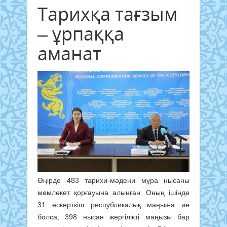
Тарихқа тағзым
– ұрпаққа
аманат
Өңірде 483 тарихи-мәдени мұра нысаны
мемлекет қорғауына алынған. Оның ішінде
31 ескерткіш республикалық маңызға ие
болса, 398 нысан жергілікті маңызы бар