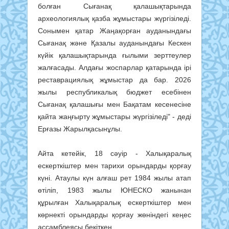
болған Сығанақ қалашықтарында
археологиялық қазба жұмыстары жүргізіледі.
Сонымен қатар Жаңақорған ауданындағы
Сығанақ және Қазалы ауданындағы Кескен
күйік қалашықтарында ғылыми зерттеулер
жалғасады. Алдағы жоспарлар қатарында ірі
реставрациялық жұмыстар да бар. 2026
жылы республикалық бюджет есебінен
Сығанақ қалашығы мен Бақатам кесенесіне
қайта жаңғырту жұмыстары жүргізіледі" - деді
Ерғазы Жарылқасынұлы.
Айта кетейік, 18 сәуір - Халықаралық
ескерткіштер мен тарихи орындарды қорғау
күні. Атаулы күн алғаш рет 1984 жылы атап
өтіліп, 1983 жылы ЮНЕСКО жанынан
құрылған Халықаралық ескерткіштер мен
көрнекті орындарды қорғау жөніндегі кеңес
ассамблеясы бекіткен.