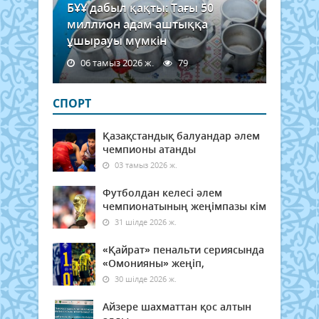
БҰҰ дабыл қақты: Тағы 50
миллион адам аштыққа
ұшырауы мүмкін
06 тамыз 2026 ж.
79
СПОРТ
Қазақстандық балуандар әлем
чемпионы атанды
03 тамыз 2026 ж.
Футболдан келесі әлем
чемпионатының жеңімпазы кім
31 шілде 2026 ж.
«Қайрат» пенальти сериясында
«Омонияны» жеңіп,
30 шілде 2026 ж.
Айзере шахматтан қос алтын