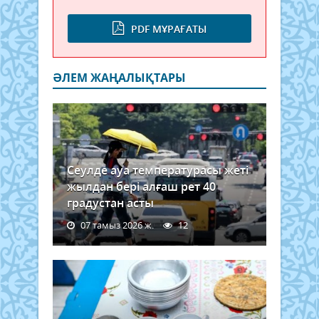
PDF МҰРАҒАТЫ
ӘЛЕМ ЖАҢАЛЫҚТАРЫ
Сеулде ауа температурасы жеті
жылдан бері алғаш рет 40
градустан асты
07 тамыз 2026 ж.
12