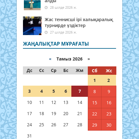
алды
28 шілде 2026 ж.
Жас теннисші ірі халықаралық
турнирде үздіктер
27 шілде 2026 ж.
ЖАҢАЛЫҚТАР МҰРАҒАТЫ
«
Тамыз 2026 »
Дс
Сс
Ср
Бс
Жм
Сб
Жс
1
2
3
4
5
6
7
8
9
10
11
12
13
14
15
16
17
18
19
20
21
22
23
24
25
26
27
28
29
30
31