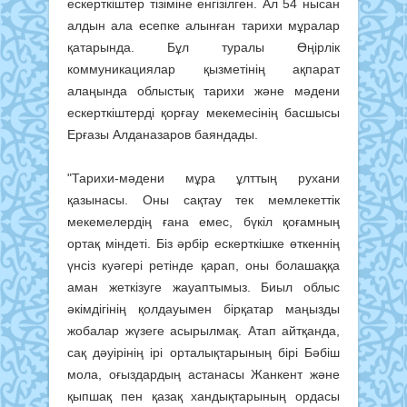
ескерткіштер тізіміне енгізілген. Ал 54 нысан
алдын ала есепке алынған тарихи мұралар
қатарында. Бұл туралы Өңірлік
коммуникациялар қызметінің ақпарат
алаңында облыстық тарихи және мәдени
ескерткіштерді қорғау мекемесінің басшысы
Ерғазы Алданазаров баяндады.
"Тарихи-мәдени мұра ұлттың рухани
қазынасы. Оны сақтау тек мемлекеттік
мекемелердің ғана емес, бүкіл қоғамның
ортақ міндеті. Біз әрбір ескерткішке өткеннің
үнсіз куәгері ретінде қарап, оны болашаққа
аман жеткізуге жауаптымыз. Биыл облыс
әкімдігінің қолдауымен бірқатар маңызды
жобалар жүзеге асырылмақ. Атап айтқанда,
сақ дәуірінің ірі орталықтарының бірі Бәбіш
мола, оғыздардың астанасы Жанкент және
қыпшақ пен қазақ хандықтарының ордасы