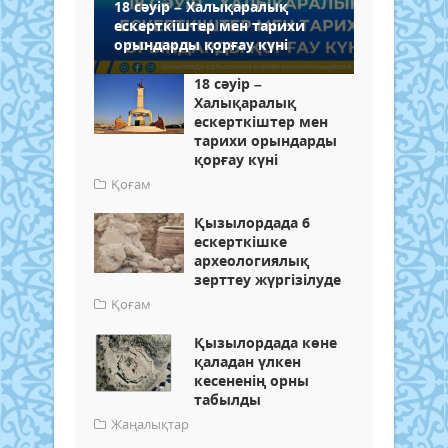
18 сәуір – Халықаралық
ескерткіштер мен тарихи
орындарды қорғау күні
18 сәуір –
Халықаралық
ескерткіштер мен
тарихи орындарды
қорғау күні
Қоғам
Қызылордада 6
ескерткішке
археологиялық
зерттеу жүргізілуде
Қоғам
Қызылордада көне
қаладан үлкен
кесененің орны
табылды
Жаңалықтар