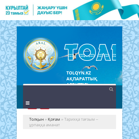
TOLQYN.KZ
АҚПАРАТТЫҚ
АГЕНТТІГІ
Толқын
»
Қоғам
» Тарихқа тағзым –
ұрпаққа аманат