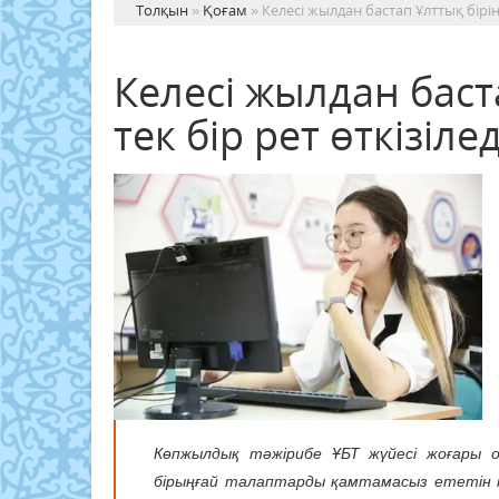
Толқын
»
Қоғам
» Келесі жылдан бастап Ұлттық біріңғ
Келесі жылдан баста
тек бір рет өткізілед
Көпжылдық тәжірибе ҰБТ жүйесі жоғары о
бірыңғай талаптарды қамтамасыз ететін ти