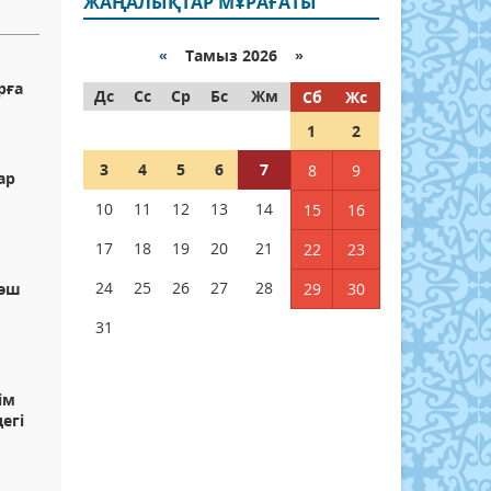
ЖАҢАЛЫҚТАР МҰРАҒАТЫ
«
Тамыз 2026 »
рға
Дс
Сс
Ср
Бс
Жм
Сб
Жс
1
2
3
4
5
6
7
8
9
ар
10
11
12
13
14
15
16
17
18
19
20
21
22
23
24
25
26
27
28
ләш
29
30
31
ім
егі