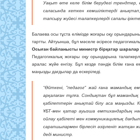
Уақыт өте келе білім берудегі трендтер, 
саласында кеткен кемшіліктерді анықтап
тапсыру жүйесі талапкерлерді сапалы ірікте
Балаева осы тұста елімізде жоғары оқу орындарының
тартты. Айтуынша, бұл мәселе әсіресе педагогикал
Осыған байланысты министр бірқатар шаралар
Педагогикалық жоғары оқу орындарына талапкерл
аралас жүйе енгізу. Бұл кезде пәндік білім ғана 
маңызды дағдылар да ескеріледі.
“Өйткені, "педагог" жай ғана мамандық ем
арқалаған тұлға. Сондықтан бұл мамандық 
қабілеттерін анықтай білу аса маңызды. 
ҰБТ-мен қатар ауызша емтихандардың нәт
ойлау қабілеті мен коммуникациялық дағдыл
сарапшылармен бірлесіп әзірленіп жатқан жа
деді министр.