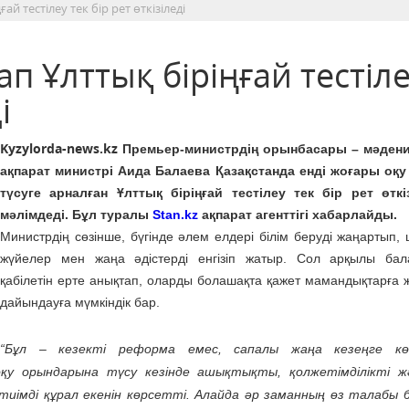
ай тестілеу тек бір рет өткізіледі
п Ұлттық біріңғай тестіл
і
Kyzylorda-news.kz
Премьер-министрдің орынбасары – мәдени
ақпарат министрі Аида Балаева Қазақстанда енді жоғары оқ
түсуге арналған Ұлттық біріңғай тестілеу тек бір рет өткіз
мәлімдеді. Бұл туралы
Stan.kz
ақпарат агенттігі хабарлайды.
Министрдің сөзінше, бүгінде әлем елдері білім беруді жаңартып,
жүйелер мен жаңа әдістерді енгізіп жатыр. Сол арқылы бал
қабілетін ерте анықтап, оларды болашақта қажет мамандықтарға 
дайындауға мүмкіндік бар.
“Бұл – кезекті реформа емес, сапалы жаңа кезеңге кө
қу орындарына түсу кезінде ашықтықты, қолжетімділікті ж
імді құрал екенін көрсетті. Алайда әр заманның өз талабы б