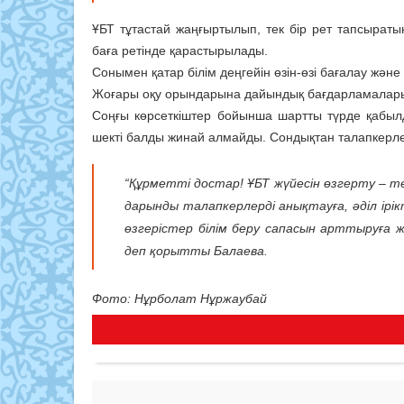
ҰБТ тұтастай жаңғыртылып, тек бір рет тапсыратын
баға ретінде қарастырылады.
Сонымен қатар білім деңгейін өзін-өзі бағалау және
Жоғары оқу орындарына дайындық бағдарламалары (
Соңғы көрсеткіштер бойынша шартты түрде қабыл
шекті балды жинай алмайды. Сондықтан талапкерл
“Құрметті достар! ҰБТ жүйесін өзгерту – те
дарынды талапкерлерді анықтауға, әділ ір
өзгерістер білім беру сапасын арттыруға жә
деп қорытты Балаева.
Фото: Нұрболат Нұржаубай