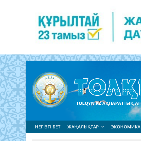
TOLQYN.KZ АҚПАРАТТЫҚ АГ
НЕГІЗГІ БЕТ
ЖАҢАЛЫҚТАР
ЭКОНОМИКА