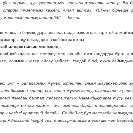
еңбек нарығы, құзыреттер мен ережелер өзгеріп жатыр. Біз бі
, оларды түзетуіміз қажет. Атап айтсақ, ҰБТ-ны бірнеше 
у мәселесін толық шешпейді”, – деді ол.
 көпшілігі білімді, дарынды жастарды өздері еркін іріктей алмайт
ық жоғары оқу орындарына көбірек қатысты.
 қабылданатынын мәлімдеді:
ерді қабылдағанда тестілеу мен арнайы емтихандарды бірге қо
емес, сонымен қатар ойлау қабілеті, талдай білуі, оқуға дайындығ
ес. Бұл – балалармен жұмыс істейтін, үлкен жауапкершілік жү
үшін біліммен қатар, сыныппен жұмыс істеу, оқушылардың ере
Келесі жылдан бастап педагогикалық мамандықтарға түсу кезі
ижелері де ескерілмек. Бұл емтихандарда талапкерлердің с
ары негізгі критерий болады. Сондай-ақ бұл мәселеде халықара
ңа Admissions Insight Test тапсырмаларына ерекше мән беріледі