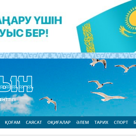
ЕНТТІГІ
ҚОҒАМ
САЯСАТ
ОҚИҒАЛАР
ӘЛЕМ
ТАРИХ
СПОРТ