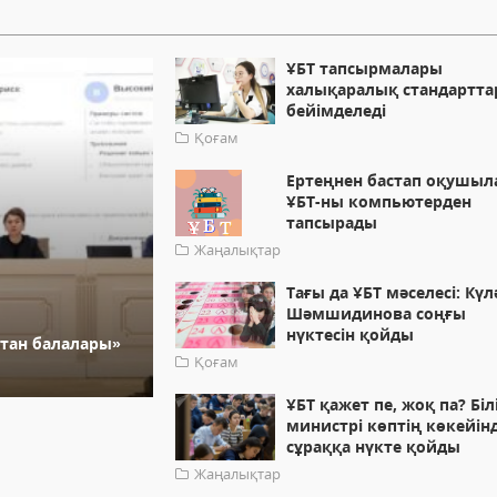
ҰБТ тапсырмалары
халықаралық стандартта
бейімделеді
Қоғам
Ертеңнен бастап оқушыл
ҰБТ-ны компьютерден
тапсырады
Жаңалықтар
Тағы да ҰБТ мәселесі: Кү
Шәмшидинова соңғы
нүктесін қойды
стан балалары»
Қоғам
ҰБТ қажет пе, жоқ па? Біл
министрі көптің көкейінд
сұраққа нүкте қойды
Жаңалықтар