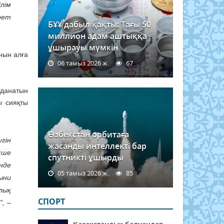
лім
рет
БҰҰ дабыл қақты: Тағы 50
миллион адам аштыққа
ұшырауы мүмкін
ынын алға
06 тамыз 2026 ж.
67
лданатын
ы сияқты
Өзбекстан орбитаға
гін
жасанды интеллекті бар
кше
спутникті ұшырды
нде
05 тамыз 2026 ж.
85
ыни
лық
СПОРТ
”, –