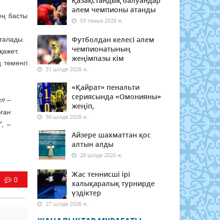
Қазақстандық балуандар
әлем чемпионы атанды
ең басты
03 тамыз 2026 ж.
Футболдан келесі әлем
қталады.
чемпионатының
қажет.
жеңімпазы кім
 төменгі
31 шілде 2026 ж.
«Қайрат» пенальти
сериясында «Омонияны»
л –
жеңіп,
ған
30 шілде 2026 ж.
”, –
Айзере шахматтан қос
алтын алды
28 шілде 2026 ж.
Жас теннисші ірі
0
халықаралық турнирде
үздіктер
27 шілде 2026 ж.