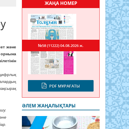
ЖАҢА НОМЕР
еу
№58 (11222)
04.08.2026 ж.
ет және
у орнына
ілетінін
 цифрлық
алардың
PDF МҰРАҒАТЫ
жақсырақ
ӘЛЕМ ЖАҢАЛЫҚТАРЫ
шу.
әне
ар.