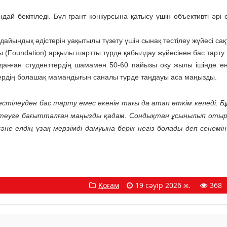
дай бекітіледі. Бұл грант конкурсына қатысу үшін объективті әрі 
 дайындық әдістерін уақытылы түзету үшін сынақ тестілеу жүйесі са
Foundation) арқылы шартты түрде қабылдау жүйесінен бас тарту 
данған студенттердің шамамен 50-60 пайызы оқу жылы ішінде ең
ердің болашақ мамандығын саналы түрде таңдауы аса маңызды.
стілеуден бас тарту емес екенін тағы да атап өткім келеді. Бұ
іктеуге бағытталған маңызды қадам. Сондықтан ұсынылып отыр
не елдің ұзақ мерзімді дамуына берік негіз болады деп сенемін
Қоғам
19 сәуір 2026 ж.
368