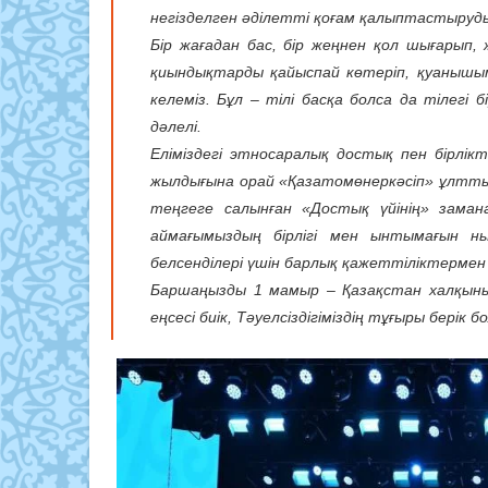
негізделген әділетті қоғам қалыптастыруд
Бір жағадан бас, бір жеңнен қол шығарып
қиындықтарды қайыспай көтеріп, қуанышымы
келеміз. Бұл – тілі басқа болса да тілегі 
дәлелі.
Еліміздегі этносаралық достық пен бірлік
жылдығына орай «Қазатомөнеркәсіп» ұлттық
теңгеге салынған «Достық үйінің» заман
аймағымыздың бірлігі мен ынтымағын н
белсенділері үшін барлық қажеттіліктерме
Баршаңызды 1 мамыр – Қазақстан халқының
еңсесі биік, Тәуелсіздігіміздің тұғыры берік