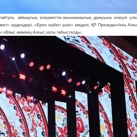
ғайтуға, аймақтың әлеуметтік-экономикалық дамуына елеулі үле
рмет» ордендері, «Ерен еңбегі үшін» медалі, ҚР Президентінің Алғ
 облыс әкімінің Алғыс хаты табысталды.