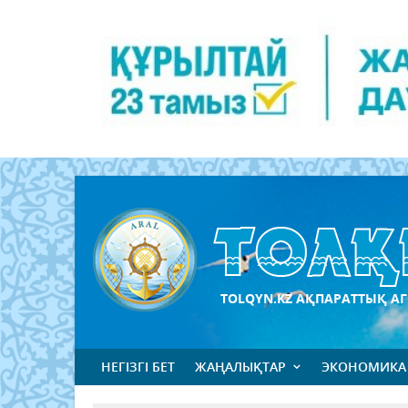
TOLQYN.KZ АҚПАРАТТЫҚ АГ
НЕГІЗГІ БЕТ
ЖАҢАЛЫҚТАР
ЭКОНОМИКА