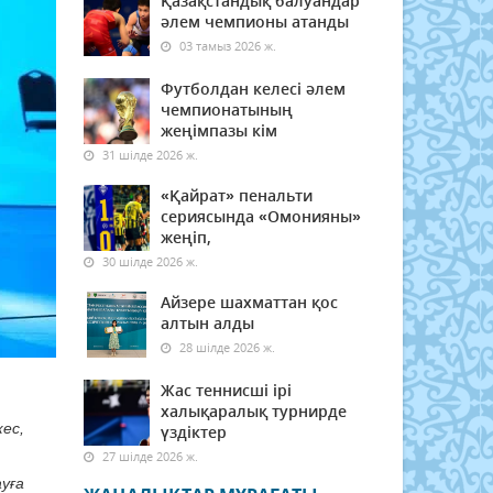
Қазақстандық балуандар
әлем чемпионы атанды
03 тамыз 2026 ж.
Футболдан келесі әлем
чемпионатының
жеңімпазы кім
31 шілде 2026 ж.
«Қайрат» пенальти
сериясында «Омонияны»
жеңіп,
30 шілде 2026 ж.
Айзере шахматтан қос
алтын алды
28 шілде 2026 ж.
Жас теннисші ірі
халықаралық турнирде
ес,
үздіктер
27 шілде 2026 ж.
уға