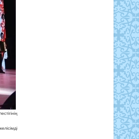
тігінің
елісімді