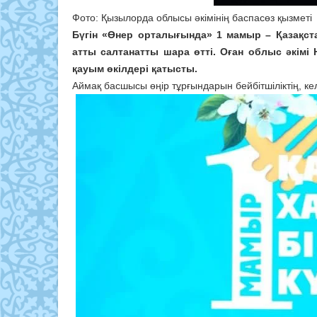
Фото: Қызылорда облысы әкімінің баспасөз қызметі
Бүгін «Өнер орталығында» 1 мамыр – Қазақста
атты салтанатты шара өтті. Оған облыс әкім
қауым өкілдері қатысты.
Аймақ басшысы өңір тұрғындарын бейбітшіліктің, ке