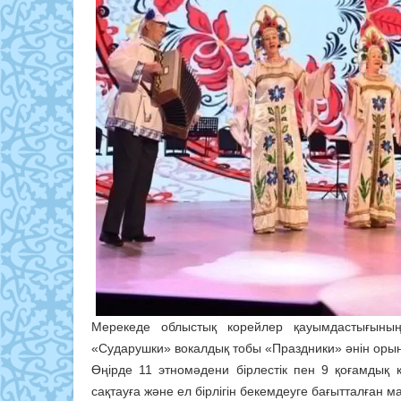
Мерекеде облыстық корейлер қауымдастығының 
«Сударушки» вокалдық тобы «Праздники» әнін орынд
Өңірде 11 этномәдени бірлестік пен 9 қоғамдық 
сақтауға және ел бірлігін бекемдеуге бағытталған 