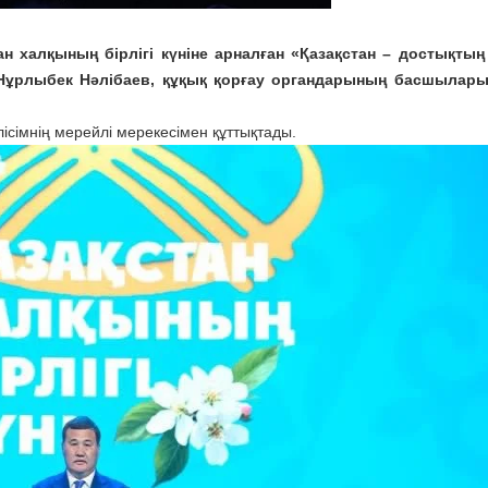
н халқының бірлігі күніне арналған «Қазақстан – достықтың
і Нұрлыбек Нәлібаев, құқық қорғау органдарының басшылары
лісімнің мерейлі мерекесімен құттықтады.