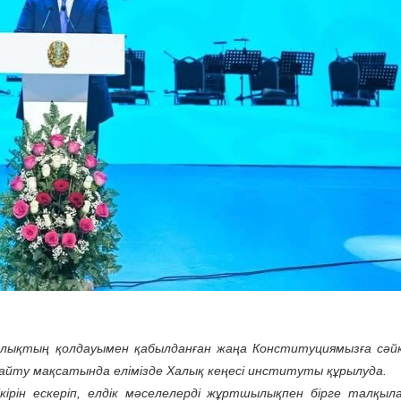
ықтың қолдауымен қабылданған жаңа Конституциямызға сәйк
ғайту мақсатында елімізде Халық кеңесі институты құрылуда.
ірін ескеріп, елдік мәселелерді жұртшылықпен бірге талқыла