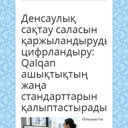
Денсаулық
сақтау саласын
қаржыландыруды
цифрландыру:
Qalqan
ашықтықтың
жаңа
стандарттарын
қалыптастырады
Әлеуметтік