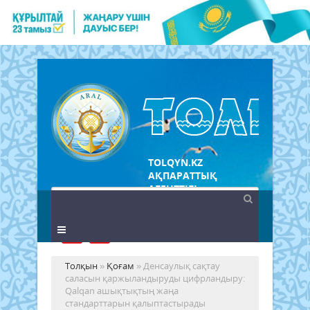
TOLQYN.KZ
АҚПАРАТТЫҚ
АГЕНТТІГІ
Толқын
»
Қоғам
» Денсаулық сақтау
саласын қаржыландыруды цифрландыру:
Qalqan ашықтықтың жаңа
стандарттарын қалыптастырады