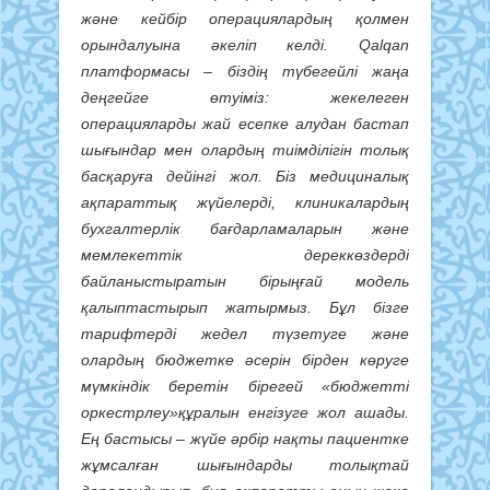
және кейбір операциялардың қолмен
орындалуына әкеліп келді. Qalqan
платформасы – біздің түбегейлі жаңа
деңгейге өтуіміз: жекелеген
операцияларды жай есепке алудан бастап
шығындар мен олардың тиімділігін толық
басқаруға дейінгі жол. Біз медициналық
ақпараттық жүйелерді, клиникалардың
бухгалтерлік бағдарламаларын және
мемлекеттік дереккөздерді
байланыстыратын бірыңғай модель
қалыптастырып жатырмыз. Бұл бізге
тарифтерді жедел түзетуге және
олардың бюджетке әсерін бірден көруге
мүмкіндік беретін бірегей
«
бюджетті
оркестрлеу
»
құралын енгізуге жол ашады.
Ең бастысы – жүйе әрбір нақты пациентке
жұмсалған шығындарды толықтай