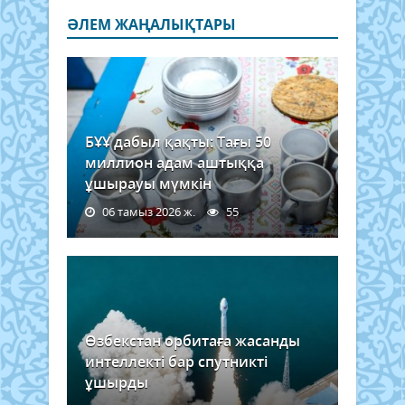
ӘЛЕМ ЖАҢАЛЫҚТАРЫ
БҰҰ дабыл қақты: Тағы 50
миллион адам аштыққа
ұшырауы мүмкін
06 тамыз 2026 ж.
55
Өзбекстан орбитаға жасанды
интеллекті бар спутникті
ұшырды