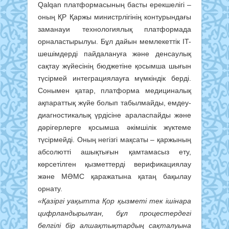
Qalqan платформасының басты ерекшелігі –
оның ҚР Қаржы министрлігінің контурындағы
заманауи технологиялық платформада
орналастырылуы. Бұл дайын мемлекеттік IT-
шешімдерді пайдалануға және денсаулық
сақтау жүйесінің бюджетіне қосымша шығын
түсірмей интеграциялауға мүмкіндік берді.
Сонымен қатар, платформа медициналық
ақпараттық жүйе болып табылмайды, емдеу-
диагностикалық үрдісіне араласпайды және
дәрігерлерге қосымша әкімшілік жүктеме
түсірмейді. Оның негізгі мақсаты – қаржының
абсолютті ашықтығын қамтамасыз ету,
көрсетілген қызметтерді верификациялау
және МӘМС қаражатына қатаң бақылау
орнату.
«Қазіргі уақытта Қор қызметі тек ішінара
цифрландырылған, бұл процестердегі
белгілі бір алшақтықтардың сақталуына