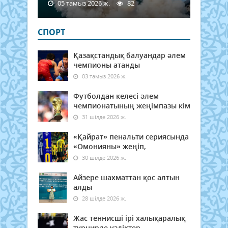
05 тамыз 2026 ж.
82
СПОРТ
Қазақстандық балуандар әлем
чемпионы атанды
03 тамыз 2026 ж.
Футболдан келесі әлем
чемпионатының жеңімпазы кім
31 шілде 2026 ж.
«Қайрат» пенальти сериясында
«Омонияны» жеңіп,
30 шілде 2026 ж.
Айзере шахматтан қос алтын
алды
28 шілде 2026 ж.
Жас теннисші ірі халықаралық
турнирде үздіктер