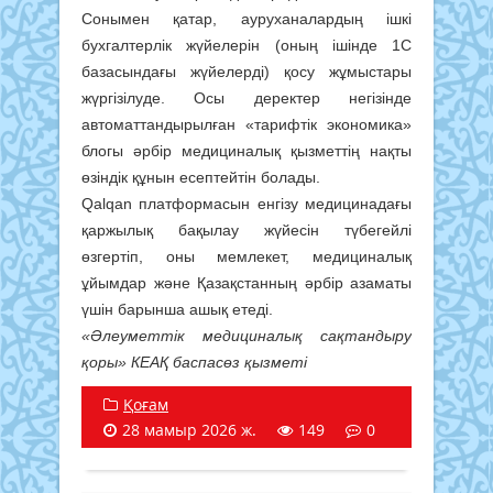
Сонымен қатар, ауруханалардың ішкі
бухгалтерлік жүйелерін (оның ішінде 1С
базасындағы жүйелерді) қосу жұмыстары
жүргізілуде. Осы деректер негізінде
автоматтандырылған «тарифтік экономика»
блогы әрбір медициналық қызметтің нақты
өзіндік құнын есептейтін болады.
Qalqan платформасын енгізу медицинадағы
қаржылық бақылау жүйесін түбегейлі
өзгертіп, оны мемлекет, медициналық
ұйымдар және Қазақстанның әрбір азаматы
үшін барынша ашық етеді.
«Әлеуметтік медициналық сақтандыру
қоры» КЕАҚ баспасөз қызметі
Қоғам
28 мамыр 2026 ж.
149
0