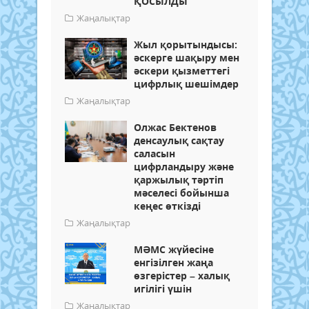
ҚОСЫЛДЫ
Жаңалықтар
Жыл қорытындысы:
әскерге шақыру мен
әскери қызметтегі
цифрлық шешімдер
Жаңалықтар
Олжас Бектенов
денсаулық сақтау
саласын
цифрландыру және
қаржылық тәртіп
мәселесі бойынша
кеңес өткізді
Жаңалықтар
МӘМС жүйесіне
енгізілген жаңа
өзгерістер – халық
игілігі үшін
Жаңалықтар