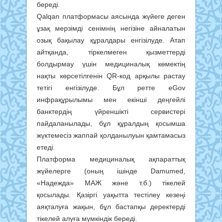
береді.
Qalqan платформасы аясында жүйеге деген
ұзақ мерзімді сенімнің негізіне айналатын
озық бақылау құралдары енгізілуде. Атап
айтқанда, тіркелмеген қызметтерді
болдырмау үшін медициналық көмектің
нақты көрсетілгенін QR-код арқылы растау
тетігі енгізілуде. Бұл ретте eGov
инфрақұрылымы мен екінші деңгейлі
банктердің үйреншікті сервистері
пайдаланылады, бұл құралдың қосымша
жүктемесіз жаппай қолданылуын қамтамасыз
етеді.
Платформа медициналық ақпараттық
жүйелерге (оның ішінде Damumed,
«Надежда» МАЖ және т.б.) тікелей
қосылады. Қазіргі уақытта тестілеу кезеңі
аяқталуға жақын, бұл бастапқы деректерді
тікелей алуға мүмкіндік береді.