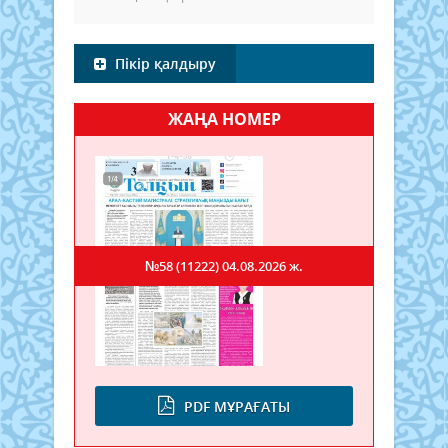
Пікір қалдыру
ЖАҢА НОМЕР
№58 (11222)
04.08.2026 ж.
PDF МҰРАҒАТЫ