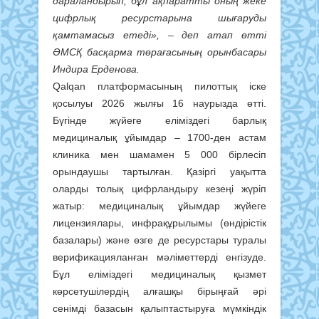
дараландырып, бұл ақпаратты оның жеке
цифрлық ресурстарына шығаруды
қамтамасыз етеді», – деп атап өтті
ӘМСҚ басқарма төрағасының орынбасары
Индира Ерденова.
Qalqan платформасының пилоттық іске
қосылуы 2026 жылғы 16 наурызда өтті.
Бүгінде жүйеге еліміздегі барлық
медициналық ұйымдар – 1700-ден астам
клиника мен шамамен 5 000 бірлесіп
орындаушы тартылған. Қазіргі уақытта
оларды толық цифрландыру кезеңі жүріп
жатыр: медициналық ұйымдар жүйеге
лицензиялары, инфрақұрылымы (өндірістік
базалары) және өзге де ресурстары туралы
верификацияланған мәліметтерді енгізуде.
Бұл еліміздегі медициналық қызмет
көрсетушілердің алғашқы бірыңғай әрі
сенімді базасын қалыптастыруға мүмкіндік