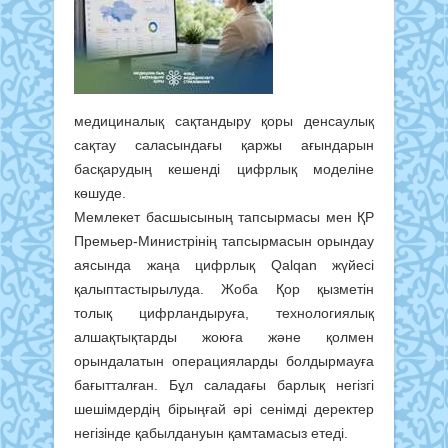
медициналық сақтандыру қоры денсаулық
сақтау саласындағы қаржы ағындарын
басқарудың кешенді цифрлық моделіне
көшуде.
Мемлекет басшысының тапсырмасы мен ҚР
Премьер-Министрінің тапсырмасын орындау
аясында жаңа цифрлық Qalqan жүйесі
қалыптастырылуда. Жоба Қор қызметін
толық цифрландыруға, технологиялық
алшақтықтарды жоюға және қолмен
орындалатын операцияларды болдырмауға
бағытталған. Бұл саладағы барлық негізгі
шешімдердің бірыңғай әрі сенімді деректер
негізінде қабылдануын қамтамасыз етеді.