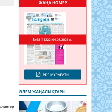
ЖАҢА НОМЕР
№58 (11222)
04.08.2026 ж.
PDF МҰРАҒАТЫ
ӘЛЕМ ЖАҢАЛЫҚТАРЫ
алистер