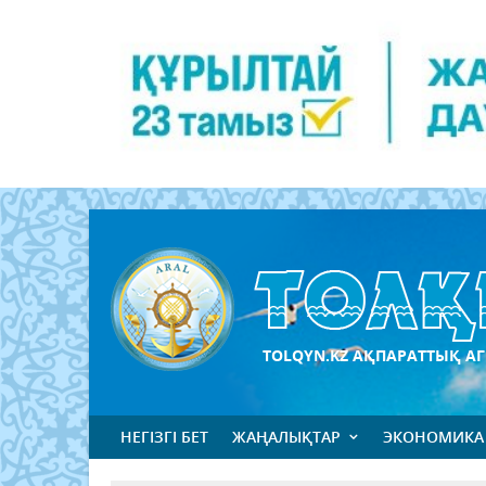
TOLQYN.KZ АҚПАРАТТЫҚ АГ
НЕГІЗГІ БЕТ
ЖАҢАЛЫҚТАР
ЭКОНОМИКА