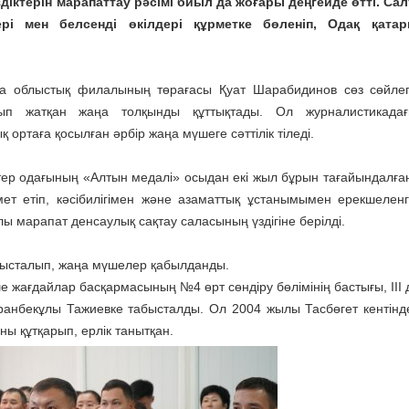
іктерін марапаттау рәсімі биыл да жоғары деңгейде өтті. Са
рі мен белсенді өкілдері құрметке бөленіп, Одақ қата
а облыстық филалының төрағасы Қуат Шарабидинов сөз сөйлеп
ып жатқан жаңа толқынды құттықтады. Ол журналистикада
ртаға қосылған әрбір жаңа мүшеге сәттілік тіледі.
тер одағының «Алтын медалі» осыдан екі жыл бұрын тағайындалға
ет етіп, кәсібилігімен және азаматтық ұстанымымен ерекшеленг
ы марапат денсаулық сақтау саласының үздігіне берілді.
бысталып, жаңа мүшелер қабылданды.
жағдайлар басқармасының №4 өрт сөндіру бөлімінің бастығы, ІІІ 
иранбекұлы Тажиевке табысталды. Ол 2004 жылы Тасбөгет кентінд
ны құтқарып, ерлік танытқан.