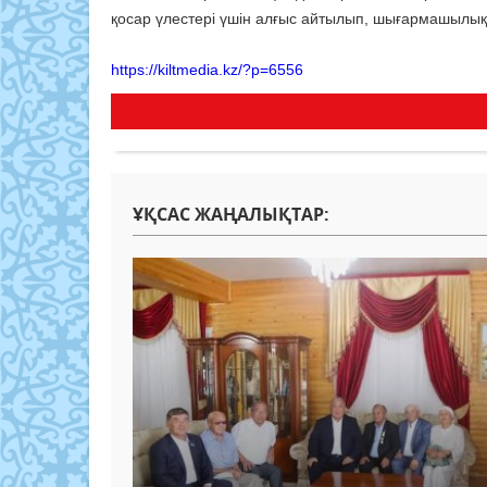
қосар үлестері үшін алғыс айтылып, шығармашылық т
https://kiltmedia.kz/?p=6556
ҰҚСАС ЖАҢАЛЫҚТАР: