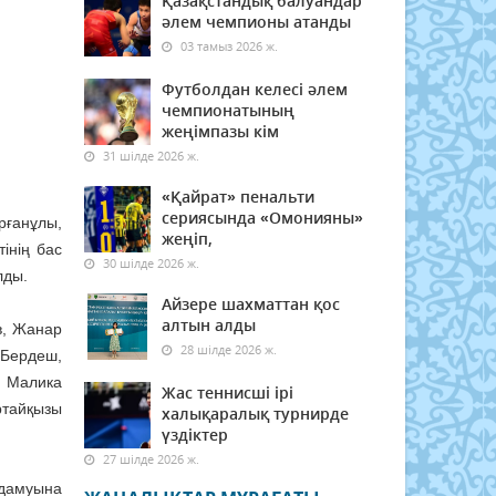
Қазақстандық балуандар
әлем чемпионы атанды
03 тамыз 2026 ж.
Футболдан келесі әлем
чемпионатының
жеңімпазы кім
31 шілде 2026 ж.
«Қайрат» пенальти
сериясында «Омонияны»
рғанұлы,
жеңіп,
інің бас
30 шілде 2026 ж.
лды.
Айзере шахматтан қос
алтын алды
в, Жанар
28 шілде 2026 ж.
 Бердеш,
 Малика
Жас теннисші ірі
тайқызы
халықаралық турнирде
үздіктер
27 шілде 2026 ж.
 дамуына