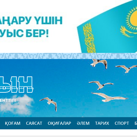
ЕНТТІГІ
ҚОҒАМ
САЯСАТ
ОҚИҒАЛАР
ӘЛЕМ
ТАРИХ
СПОРТ