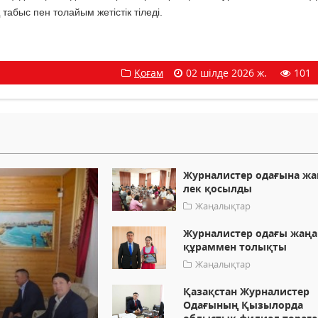
абыс пен толайым жетістік тіледі.
Қоғам
02 шілде 2026 ж.
101
Журналистер одағына жа
лек қосылды
Жаңалықтар
Журналистер одағы жаңа
құраммен толықты
Жаңалықтар
Қазақстан Журналистер
Одағының Қызылорда