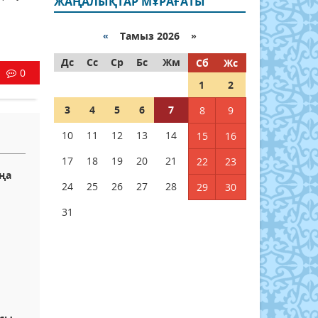
ЖАҢАЛЫҚТАР МҰРАҒАТЫ
«
Тамыз 2026 »
Дс
Сс
Ср
Бс
Жм
Сб
Жс
0
1
2
3
4
5
6
7
8
9
10
11
12
13
14
15
16
17
18
19
20
21
22
23
ңа
24
25
26
27
28
29
30
31