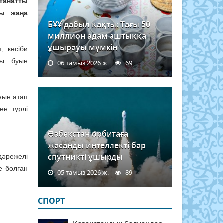
лтанатты
ры жаңа
БҰҰ дабыл қақты: Тағы 50
миллион адам аштыққа
ұшырауы мүмкін
, кәсіби
ғы буын
06 тамыз 2026 ж.
69
нын атап
ен түрлі
Өзбекстан орбитаға
жасанды интеллекті бар
спутникті ұшырды
дәрежелі
е болған
05 тамыз 2026 ж.
89
СПОРТ