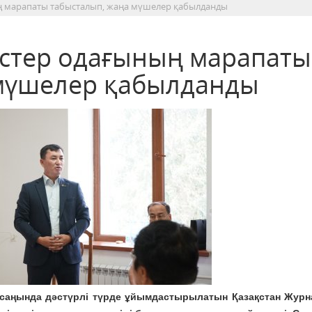
ң марапаты табысталып, жаңа мүшелер қабылданды
стер одағының марапаты
 мүшелер қабылданды
арсаңында дәстүрлі түрде ұйымдастырылатын Қазақстан Журн