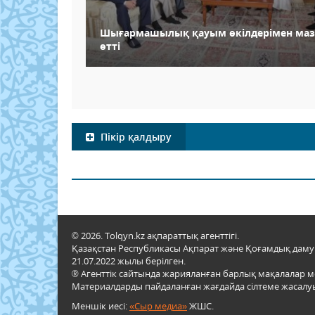
Шығармашылық қауым өкілдерімен маз
өтті
Пікір қалдыру
© 2026. Tolqyn.kz ақпараттық агенттігі.
Қазақстан Республикасы Ақпарат және Қоғамдық даму м
21.07.2022 жылы берілген.
® Агенттік сайтында жарияланған барлық мақалалар 
Материалдарды пайдаланған жағдайда сілтеме жасалуы
Меншік иесі:
«Сыр медиа»
ЖШС.