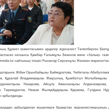
ның Құрмет грамотасымен ардагер журналист Төлепберген Бектұ
 баспасөз хатшысы Қамбар Ғалымұлы Бекенов және «Халық» газет
media.kz сайтының тілшісі Рыскелді Сәрсенұлы Жахман марапатта
 қатарына Жібек Орынбайқызы Баймұратова, Үмбеталы Абибуллае
лов, Құралай Владимирқызы Жақсылық, Қымбатгүл Молыбекқызы
дахметқызы Назарова, Айсұлу Ажанханқызы Алданазарова,
лы Төремұратов, Назым Жылқайдарқызы Қараева, Гүлдана Нұр
н қабылданды.
жаңадан қабылданған мүшелерге Қазақстан журналистикасының