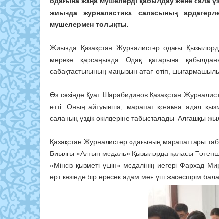
одағына жаңа мүшелерді қабылдау және сала үзд
жиында журналистика саласының ардагерле
мүшелермен толықты.
Жиында Қазақстан Журналистер одағы Қызылорд
мереке қарсаңында Одақ қатарына қабылдан
сабақтастығының маңызын атап өтіп, шығармашылық о
Өз сөзінде Қуат Шарабидинов Қазақстан Журналис
өтті. Оның айтуынша, марапат қоғамға адал қызм
саланың үздік өкілдеріне табысталады. Алғашқы жыл
Қазақстан Журналистер одағының марапаттары та
Биылғы «Алтын медаль» Қызылорда қаласы Төтенше 
«Мінсіз қызметі үшін» медалінің иегері Фархад М
өрт кезінде бір ересек адам мен үш жасөспірім бала