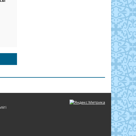
асы
лігі