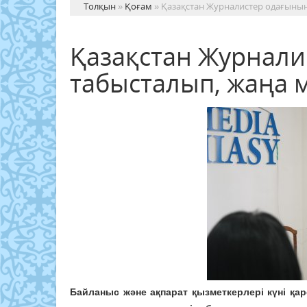
Толқын
»
Қоғам
» Қазақстан Журналистер одағыны
Қазақстан Журнали
табысталып, жаңа
Байланыс және ақпарат қызметкерлері күні қ