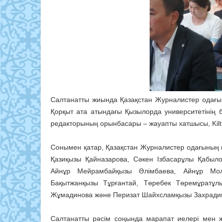
Салтанатты жиында Қазақстан Журналистер одағы
Қорқыт ата атындағы Қызылорда университетінің
редакторының орынбасары – жауапты хатшысы, Kilt
Сонымен қатар, Қазақстан Журналистер одағының
Қазиқызы Қайназарова, Сәкен Ізбасарұлы Қабы
Айнұр Мейрамбайқызы Әлімбаева, Айнұр Мол
Бақытжанқызы Тұрғантай, Төребек Төремұратұ
Жұмадинова және Перизат Шайхсламқызы Захради
Салтанатты рәсім соңында марапат иелері мен 