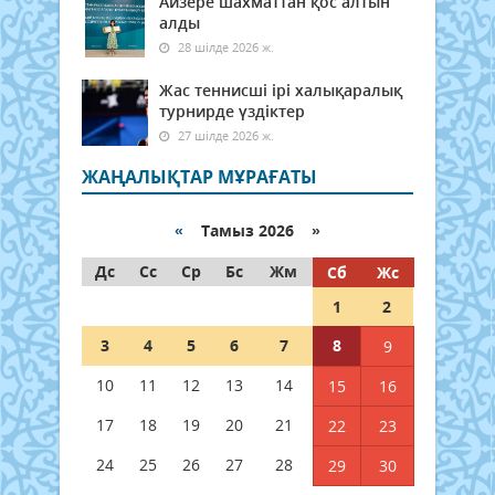
Айзере шахматтан қос алтын
алды
28 шілде 2026 ж.
Жас теннисші ірі халықаралық
турнирде үздіктер
27 шілде 2026 ж.
ЖАҢАЛЫҚТАР МҰРАҒАТЫ
«
Тамыз 2026 »
Дс
Сс
Ср
Бс
Жм
Сб
Жс
1
2
3
4
5
6
7
8
9
10
11
12
13
14
15
16
17
18
19
20
21
22
23
24
25
26
27
28
29
30