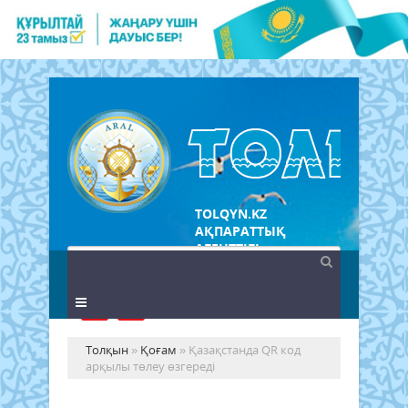
TOLQYN.KZ
АҚПАРАТТЫҚ
АГЕНТТІГІ
Толқын
»
Қоғам
» Қазақстанда QR код
арқылы төлеу өзгереді