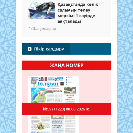
Қазақстанда көлік
салығын төлеу
мерзімі 1 сәуірде
аяқталады
Жаңалықтар
Пікір қалдыру
ЖАҢА НОМЕР
№59 (11223)
08.08.2026 ж.