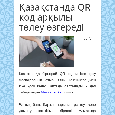
Қазақстанда QR
код арқылы
төлеу өзгереді
Шілдеде
Қазақстанда бірыңғай QR кодты іске қосу
жоспарланып отыр. Оны кезең-кезеңімен
іске қосу келесі аптада басталады, - деп
хабарлайды
Massaget.kz
тілшісі.
Ұлттық банк Қаржы нарығын реттеу және
дамыту агенттігімен бірлесіп, Алматыда