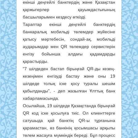
екінші деңгейлі банктердің және Қазақстан
қаржыгерлер қауымдастығының
басшыларымен кездесу өткізді.
Тараптар екінші деңгейлі банктердің
банкаралық мобильді төлемдер жүйесіне
қатысу мәртебесін, сондай-ақ, мобильді
аударымдар мен QR төлемдер сервистерін
енгізу бойынша алдағы қадамдарды
қарастырды.
"7 шілдеден бастап бірыңғай QR-ды кезең-
кезеңімен енгізуді бастау және оны 19
шілдеде толық іске қосу туралы шешім
қабылданды", - деп жазылған Ұлттық банк
хабарламасында.
Осылайша, 19 шілдеде Қазақстанда бірыңғай
QR код іске қосылуға тиіс. Ол клиенттерге
сатушыда қай банктің QR-ы тұрғанына
қарамастан, өз банкінің қосымшасы арқылы
төлем жасауға мүмкіндік береді. Бұл процесс