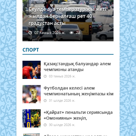
Сеулде ауа температурасы жеті
жылдан бері алғаш рет 40
градустан асты
07 тамыз 2026 ж.
78
СПОРТ
Қазақстандық балуандар әлем
чемпионы атанды
03 тамыз 2026 ж.
Футболдан келесі әлем
чемпионатының жеңімпазы кім
31 шілде 2026 ж.
«Қайрат» пенальти сериясында
«Омонияны» жеңіп,
30 шілде 2026 ж.