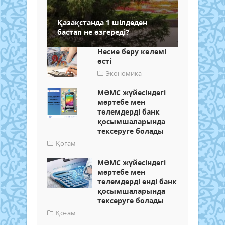
Қазақстанда 1 шілдеден
бастап не өзгереді?
Несие беру көлемі
өсті
Экономика
МӘМС жүйесіндегі
мәртебе мен
төлемдерді банк
қосымшаларында
тексеруге болады
Қоғам
МӘМС жүйесіндегі
мәртебе мен
төлемдерді енді банк
қосымшаларында
тексеруге болады
Қоғам