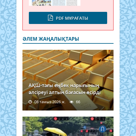
PDF МҰРАҒАТЫ
ӘЛЕМ ЖАҢАЛЫҚТАРЫ
АҚШ-тағы еңбек нарығының
әлсіреуі алтын бағасын өсірді
08 тамыз 2026 ж.
66