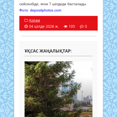
сейсенбіде, яғни 7 шілдеде басталады.
Фото: depositphotos.com
Қоғам
04 шілде 2026 ж.
105
0
ҰҚСАС ЖАҢАЛЫҚТАР: