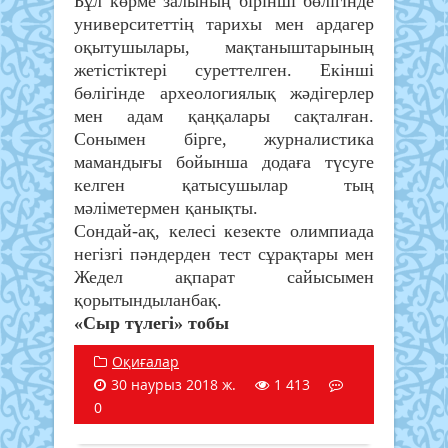
Бұл көрме залының бірінші бөлігінде
университеттің тарихы мен ардагер
оқытушылары, мақтаныштарының
жетістіктері суреттелген. Екінші
бөлігінде археологиялық жәдігерлер
мен адам қаңқалары сақталған.
Сонымен бірге, журналистика
мамандығы бойынша додаға түсуге
келген қатысушылар тың
мәліметермен қанықты.
Сондай-ақ, келесі кезекте олимпиада
негізгі пәндерден тест сұрақтары мен
Жедел ақпарат сайысымен
қорытындыланбақ.
«Сыр түлегі» тобы
Оқиғалар
30 наурыз 2018 ж.
1 413
0