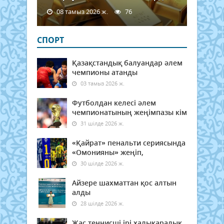
08 тамыз 2026 ж.
76
СПОРТ
Қазақстандық балуандар әлем
чемпионы атанды
03 тамыз 2026 ж.
Футболдан келесі әлем
чемпионатының жеңімпазы кім
31 шілде 2026 ж.
«Қайрат» пенальти сериясында
«Омонияны» жеңіп,
30 шілде 2026 ж.
Айзере шахматтан қос алтын
алды
28 шілде 2026 ж.
Жас теннисші ірі халықаралық