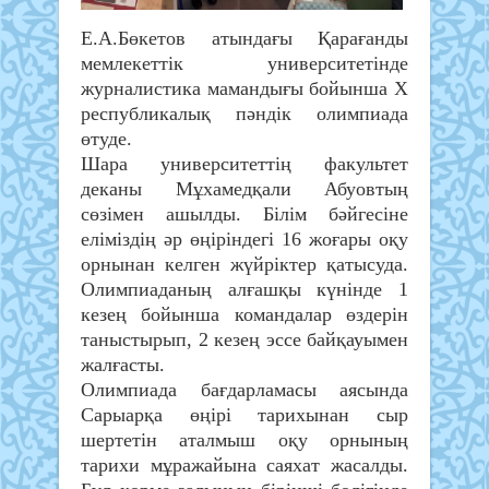
Е.А.Бөкетов атындағы Қарағанды
мемлекеттік университетінде
журналистика мамандығы бойынша Х
республикалық пәндік олимпиада
өтуде.
Шара университеттің факультет
деканы Мұхамедқали Абуовтың
сөзімен ашылды.
Білім бәйгесіне
еліміздің әр өңіріндегі 16 жоғары оқу
орнынан келген жүйріктер қатысуда.
Олимпиаданың алғашқы күнінде 1
кезең бойынша командалар өздерін
таныстырып, 2 кезең эссе байқауымен
жалғасты.
Олимпиада бағдарламасы аясында
Сарыарқа өңірі тарихынан сыр
шертетін аталмыш оқу орнының
тарихи мұражайына саяхат жасалды.