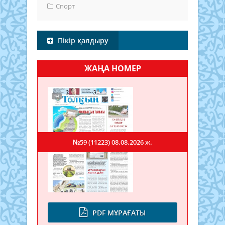
Спорт
Пікір қалдыру
ЖАҢА НОМЕР
№59 (11223)
08.08.2026 ж.
PDF МҰРАҒАТЫ