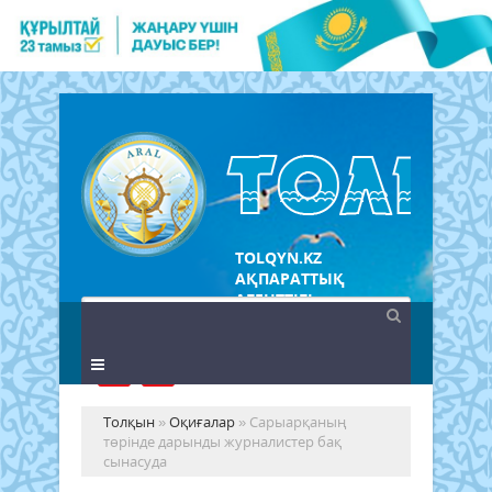
TOLQYN.KZ
АҚПАРАТТЫҚ
АГЕНТТІГІ
Толқын
»
Оқиғалар
» Сарыарқаның
төрінде дарынды журналистер бақ
сынасуда