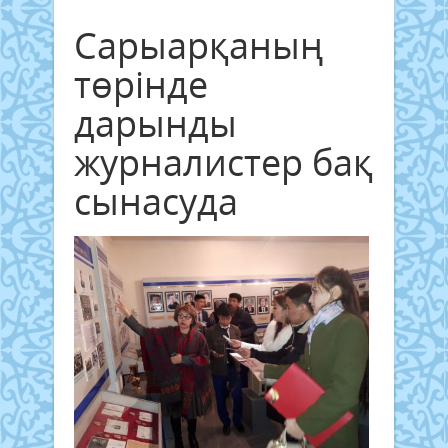
Сарыарқаның
төрінде
дарынды
журналистер бақ
сынасуда