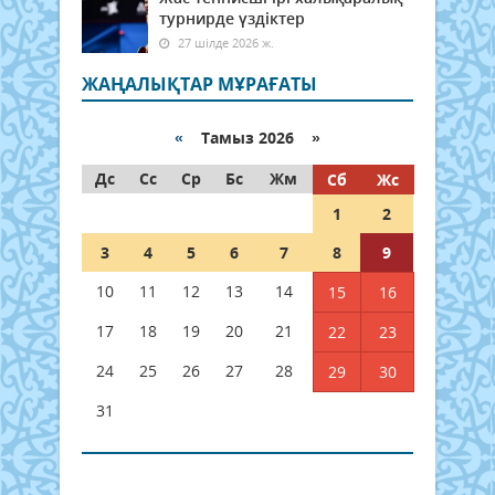
турнирде үздіктер
27 шілде 2026 ж.
ЖАҢАЛЫҚТАР МҰРАҒАТЫ
«
Тамыз 2026 »
Дс
Сс
Ср
Бс
Жм
Сб
Жс
1
2
3
4
5
6
7
8
9
10
11
12
13
14
15
16
17
18
19
20
21
22
23
24
25
26
27
28
29
30
31