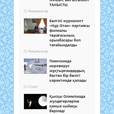
ТАНЫСТЫ
Жаңалықтар
Белгілі журналист
«Нұр Отан» партиясы
филиалы
төрағасының
орынбасары боп
тағайындалды
Жаңалықтар
Пхенчханда
норовирус
жұқтырғандардың
бестен бір бөлігі
карантинде қалады
Спорт
Қысқы Олимпиада
жүлдегерлеріне
қанша сыйақы
беріледі