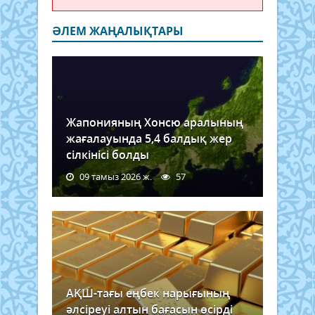
ӘЛЕМ ЖАҢАЛЫҚТАРЫ
Жапонияның Хонсю аралының
жағалауында 5,4 балдық жер
сілкінісі болды
09 тамыз 2026 ж.
57
АҚШ-тағы еңбек нарығының
әлсіреуі алтын бағасын өсірді