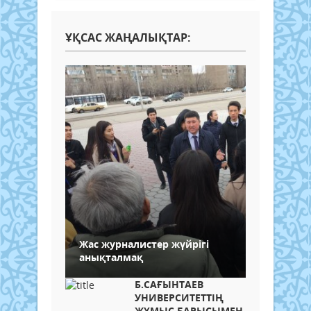
ҰҚСАС ЖАҢАЛЫҚТАР:
Жас журналистер жүйрігі
анықталмақ
Б.САҒЫНТАЕВ
УНИВЕРСИТЕТТІҢ
ЖҰМЫС БАРЫСЫМЕН