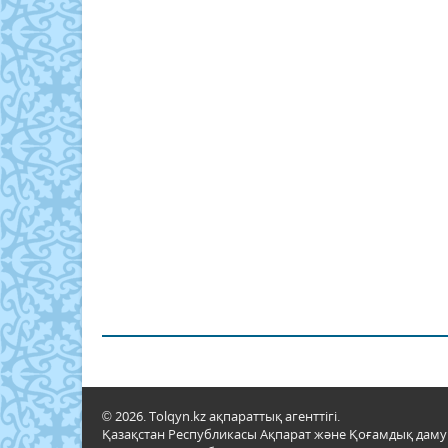
© 2026. Tolqyn.kz ақпараттық агенттігі.
Қазақстан Республикасы Ақпарат және Қоғамдық даму м