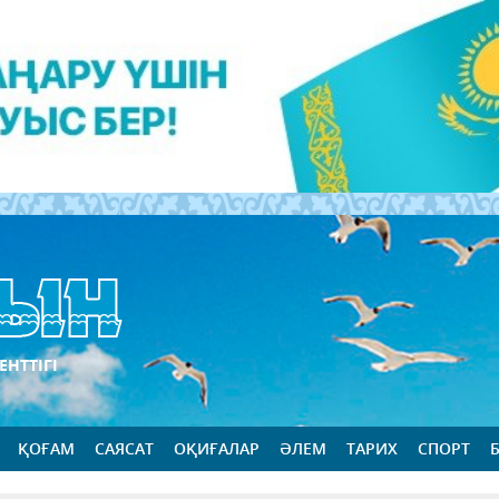
ЕНТТІГІ
ҚОҒАМ
САЯСАТ
ОҚИҒАЛАР
ӘЛЕМ
ТАРИХ
СПОРТ