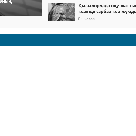
наның
Қызылордада оқу-жатты
ы
кезінде сарбаз көз жұмд
Қоғам