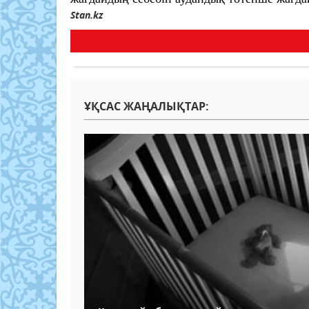
Stan.kz
ҰҚСАС ЖАҢАЛЫҚТАР: