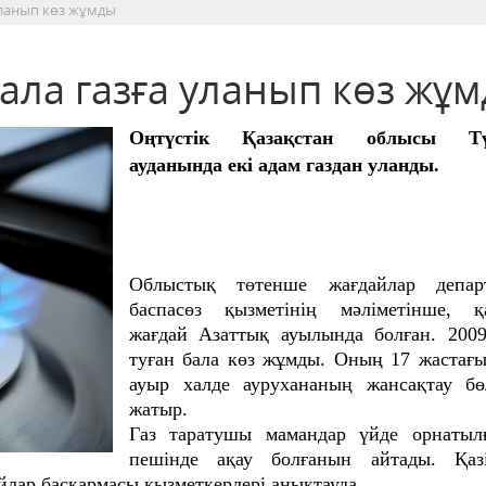
уланып көз жұмды
ала газға уланып көз жұ
Оңтүстік Қазақстан облысы Түл
ауданында екі адам газдан уланды.
Облыстық төтенше жағдайлар департ
баспасөз қызметінің мәліметінше, қ
жағдай Азаттық ауылында болған. 200
туған бала көз жұмды. Оның 17 жастағы
ауыр халде аурухананың жансақтау бө
жатыр.
Газ таратушы мамандар үйде орнатылғ
пешінде ақау болғанын айтады. Қаз
йлар басқармасы қызметкерлері анықтауда.