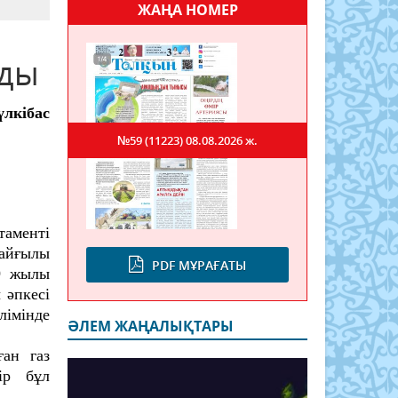
ЖАҢА НОМЕР
мды
кібас
№59 (11223)
08.08.2026 ж.
аменті
айғылы
PDF МҰРАҒАТЫ
9 жылы
 әпкесі
лімінде
ӘЛЕМ ЖАҢАЛЫҚТАРЫ
ан газ
ір бұл