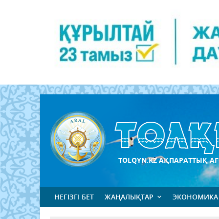
TOLQYN.KZ АҚПАРАТТЫҚ АГ
НЕГІЗГІ БЕТ
ЖАҢАЛЫҚТАР
ЭКОНОМИКА