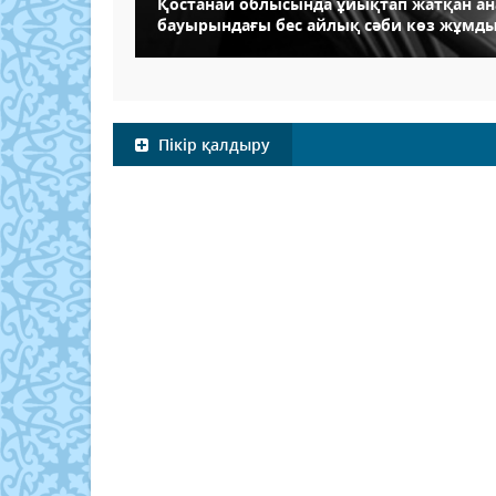
Қостанай облысында ұйықтап жатқан а
бауырындағы бес айлық сәби көз жұмд
Пікір қалдыру