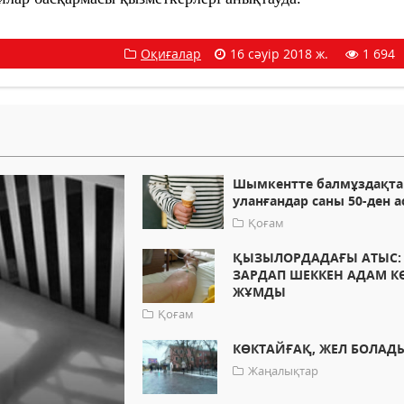
Оқиғалар
16 сәуір 2018 ж.
1 694
Шымкентте балмұздақта
уланғандар саны 50-ден 
Қоғам
ҚЫЗЫЛОРДАДАҒЫ АТЫС:
ЗАРДАП ШЕККЕН АДАМ К
ЖҰМДЫ
Қоғам
КӨКТАЙҒАҚ, ЖЕЛ БОЛАД
Жаңалықтар