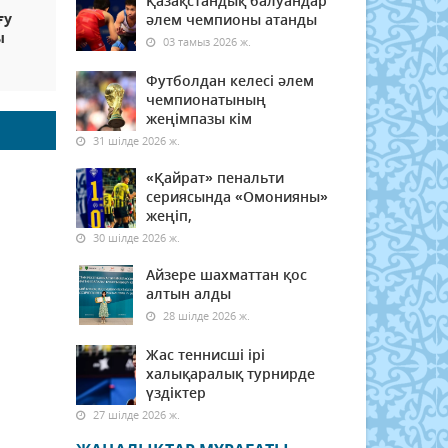
Қазақстандық балуандар
ғу
әлем чемпионы атанды
ы
03 тамыз 2026 ж.
Футболдан келесі әлем
чемпионатының
жеңімпазы кім
31 шілде 2026 ж.
«Қайрат» пенальти
сериясында «Омонияны»
жеңіп,
30 шілде 2026 ж.
Айзере шахматтан қос
алтын алды
28 шілде 2026 ж.
Жас теннисші ірі
халықаралық турнирде
үздіктер
27 шілде 2026 ж.