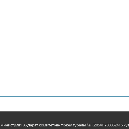
инистрлігі, Ақпарат комитетінің тіркеу туралы № KZ05VPY00052416 куә