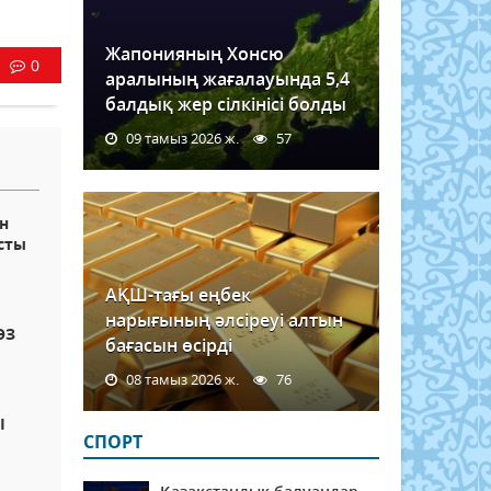
Жапонияның Хонсю
0
аралының жағалауында 5,4
балдық жер сілкінісі болды
09 тамыз 2026 ж.
57
н
асты
АҚШ-тағы еңбек
нарығының әлсіреуі алтын
ӨЗ
бағасын өсірді
08 тамыз 2026 ж.
76
Ы
СПОРТ