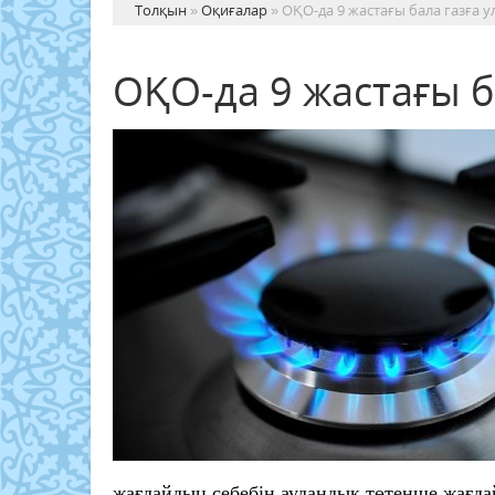
Толқын
»
Оқиғалар
» ОҚО-да 9 жастағы бала газға 
ОҚО-да 9 жастағы б
жағдайдың себебін аудандық төтенше жағда