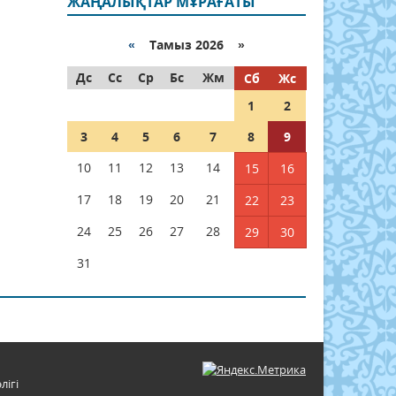
ЖАҢАЛЫҚТАР МҰРАҒАТЫ
«
Тамыз 2026 »
Дс
Сс
Ср
Бс
Жм
Сб
Жс
1
2
3
4
5
6
7
8
9
10
11
12
13
14
15
16
17
18
19
20
21
22
23
24
25
26
27
28
29
30
31
лігі