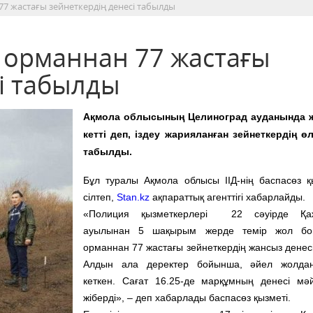
7 жастағы зейнеткердің денесі табылды
 орманнан 77 жастағы
і табылды
Ақмола облысының Целиноград ауданында 
кетті деп, іздеу жарияланған зейнеткердің өл
табылды.
Бұл туралы Ақмола облысы ІІД-нің баспасөз қ
сілтеп,
Stan.kz
ақпараттық агенттігі хабарлайды.
«Полиция қызметкерлері 22 сәуірде Қа
ауылынан 5 шақырым жерде темір жол бо
орманнан 77 жастағы зейнеткердің жансыз денесі
Алдын ала деректер бойынша, әйел жолда
кеткен. Сағат 16.25-де марқұмның денесі мәй
жіберді», – деп хабарлады баспасөз қызметі.