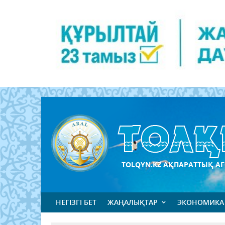
TOLQYN.KZ АҚПАРАТТЫҚ АГ
НЕГІЗГІ БЕТ
ЖАҢАЛЫҚТАР
ЭКОНОМИКА