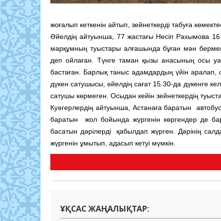
жоғалып кеткенін айтып, зейнеткерді табуға көмектес
Әйелдің айтуынша, 77 жастағы Несіп Рахымова 16 с
марқұмның туыстары алғашында бұған мән бермеге
деп ойлаған. Түнге таман қызы анасының осы уақ
бастаған. Барлық таныс адамдардың үйін аралап, 
дүкен сатушысы, әйелдің сағат 15.30-да дүкенге кел
сатушы көрмеген. Осыдан кейін зейнеткердің туыст
Куәгерлердің айтуынша, Астанаға баратын автобус
баратын жол бойында жүргенін көргендер де бар
басатын дәрілерді қабылдап жүрген. Дәрінің сал
жүргенін ұмытып, адасып кетуі мүмкін.
ҰҚСАС ЖАҢАЛЫҚТАР: