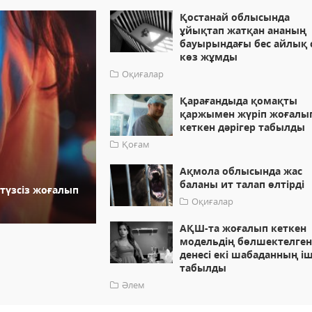
Қостанай облысында
ұйықтап жатқан ананың
бауырындағы бес айлық 
көз жұмды
Оқиғалар
Қарағандыда қомақты
қаржымен жүріп жоғалы
кеткен дәрігер табылды
Қоғам
Ақмола облысында жас
баланы ит талап өлтірді
-түзсіз жоғалып
Оқиғалар
АҚШ-та жоғалып кеткен
модельдің бөлшектелге
денесі екі шабаданның і
табылды
Әлем