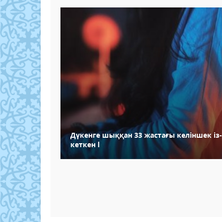
Дүкенге шыққан 33 жастағы келіншек із
кеткен l