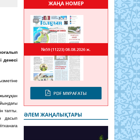
ЖАҢА НОМЕР
№59 (11223)
08.08.2026 ж.
жоғалып
і денесі
ызметіне
PDF МҰРАҒАТЫ
жымұқан
йындағы
н тапты.
ӘЛЕМ ЖАҢАЛЫҚТАРЫ
н дасып
ітханаға