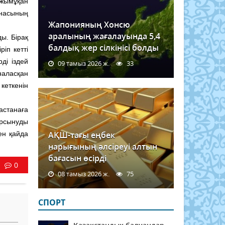
жымұқан
насының
Жапонияның Хонсю
аралының жағалауында 5,4
ы. Бірақ
балдық жер сілкінісі болды
іп кетті
ді іздей
09 тамыз 2026 ж.
33
наласқан
 кеткенін
астанаға
ырсынуды
ен қайда
АҚШ-тағы еңбек
нарығының әлсіреуі алтын
бағасын өсірді
0
08 тамыз 2026 ж.
75
СПОРТ