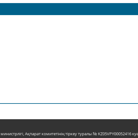
инистрлігі, Ақпарат комитетінің тіркеу туралы № KZ05VPY00052416 куә