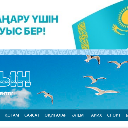
ЕНТТІГІ
ҚОҒАМ
САЯСАТ
ОҚИҒАЛАР
ӘЛЕМ
ТАРИХ
СПОРТ