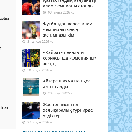
Қазақстандық балуандар
әлем чемпионы атанды
03 тамыз 2026 ж.
сәби
Футболдан келесі әлем
чемпионатының
жеңімпазы кім
31 шілде 2026 ж.
п
«Қайрат» пенальти
сериясында «Омонияны»
жеңіп,
30 шілде 2026 ж.
Айзере шахматтан қос
алтын алды
28 шілде 2026 ж.
н
Жас теннисші ірі
шінен
халықаралық турнирде
үздіктер
27 шілде 2026 ж.