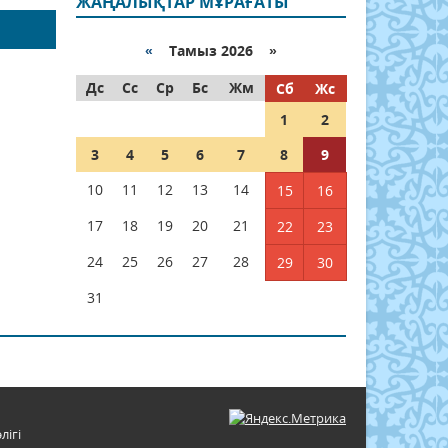
ЖАҢАЛЫҚТАР МҰРАҒАТЫ
«
Тамыз 2026 »
Дс
Сс
Ср
Бс
Жм
Сб
Жс
1
2
3
4
5
6
7
8
9
10
11
12
13
14
15
16
17
18
19
20
21
22
23
24
25
26
27
28
29
30
31
лігі