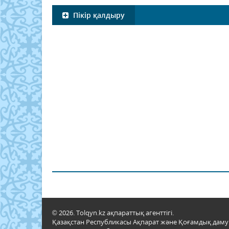
Пікір қалдыру
© 2026. Tolqyn.kz ақпараттық агенттігі.
Қазақстан Республикасы Ақпарат және Қоғамдық даму м