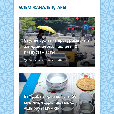
ӘЛЕМ ЖАҢАЛЫҚТАРЫ
Сеулде ауа температурасы жеті
жылдан бері алғаш рет 40
градустан асты
07 тамыз 2026 ж.
53
БҰҰ дабыл қақты: Тағы 50
миллион адам аштыққа
ұшырауы мүмкін