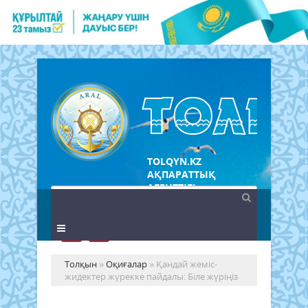
TOLQYN.KZ
АҚПАРАТТЫҚ
АГЕНТТІГІ
Толқын
»
Оқиғалар
» Қандай жеміс-
жидектер жүрекке пайдалы: Біле жүріңіз