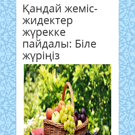
Қандай жеміс-
жидектер
жүрекке
пайдалы: Біле
жүріңіз