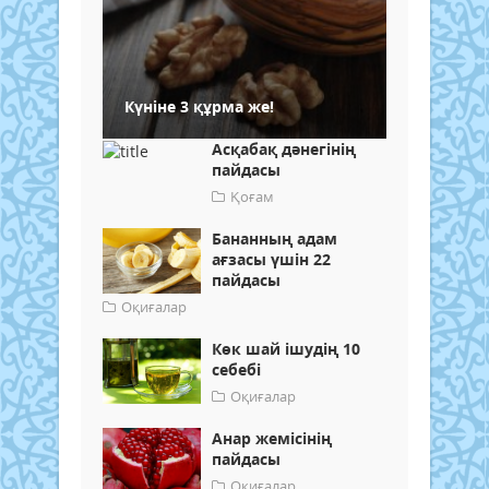
Күніне 3 құрма же!
Асқабақ дәнегінің
пайдасы
Қоғам
Бананның адам
ағзасы үшін 22
пайдасы
Оқиғалар
Көк шай ішудің 10
себебі
Оқиғалар
Анар жемісінің
пайдасы
Оқиғалар