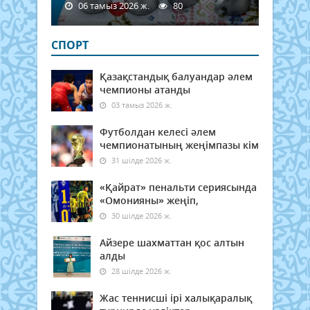
06 тамыз 2026 ж.
80
СПОРТ
Қазақстандық балуандар әлем
чемпионы атанды
03 тамыз 2026 ж.
Футболдан келесі әлем
чемпионатының жеңімпазы кім
31 шілде 2026 ж.
«Қайрат» пенальти сериясында
«Омонияны» жеңіп,
30 шілде 2026 ж.
Айзере шахматтан қос алтын
алды
28 шілде 2026 ж.
Жас теннисші ірі халықаралық