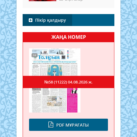
Пікір қалдыру
ЖАҢА НОМЕР
№58 (11222)
04.08.2026 ж.
PDF МҰРАҒАТЫ