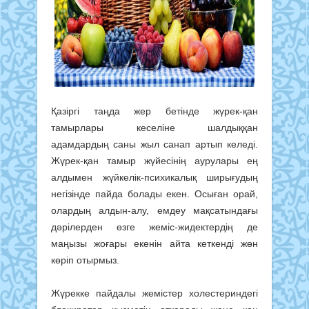
Қазіргі таңда жер бетінде жүрек-қан
тамырлары кеселіне шалдыққан
адамдардың саны жыл санап артып келеді.
Жүрек-қан тамыр жүйесінің аурулары ең
алдымен жүйкелік-психикалық ширығудың
негізінде пайда болады екен. Осыған орай,
олардың алдын-алу, емдеу мақсатындағы
дәрілерден өзге жеміс-жидектердің де
маңызы жоғары екенін айта кеткенді жөн
көріп отырмыз.
Жүрекке пайдалы жемістер холестериндегі