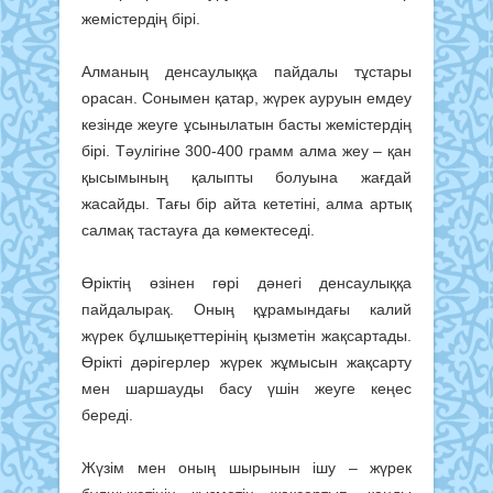
жемістердің бірі.
Алманың денсаулыққа пайдалы тұстары
орасан. Сонымен қатар, жүрек ауруын емдеу
кезінде жеуге ұсынылатын басты жемістердің
бірі. Тәулігіне 300-400 грамм алма жеу – қан
қысымының қалыпты болуына жағдай
жасайды. Тағы бір айта кететіні, алма артық
салмақ тастауға да көмектеседі.
Өріктің өзінен гөрі дәнегі денсаулыққа
пайдалырақ. Оның құрамындағы калий
жүрек бұлшықеттерінің қызметін жақсартады.
Өрікті дәрігерлер жүрек жұмысын жақсарту
мен шаршауды басу үшін жеуге кеңес
береді.
Жүзім мен оның шырынын ішу – жүрек