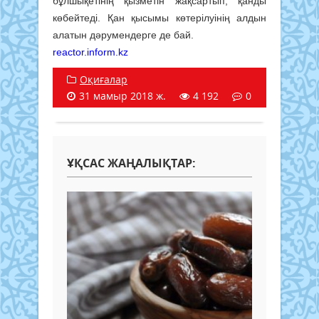
бұлшықетінің қызметін жақсартып, қанды
көбейтеді. Қан қысымы көтерілуінің алдын
алатын дәрумендерге де бай.
reactor.inform.kz
Оқиғалар
31 мамыр 2018 ж.
4 192
0
ҰҚСАС ЖАҢАЛЫҚТАР: