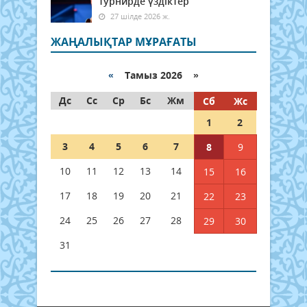
турнирде үздіктер
27 шілде 2026 ж.
ЖАҢАЛЫҚТАР МҰРАҒАТЫ
«
Тамыз 2026 »
Дс
Сс
Ср
Бс
Жм
Сб
Жс
1
2
3
4
5
6
7
8
9
10
11
12
13
14
15
16
17
18
19
20
21
22
23
24
25
26
27
28
29
30
31