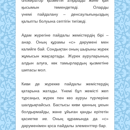
блокиратор қызметін атқарады және қан
қысымын төмендетеді. Оларды
үнемі пайдалану – денсаулығыңыздың
қалыпты болуына септігін тигізеді.
Адам жүрегіне пайдалы жемістердің бірі –
анар. Оның құрамы «с» дәрумені мен
калийге бай. Сондықтан оның шырыны жүрек
жұмысын жақсартады. Жүрек ауруларының
алдын алуға, көк тамырлардың қызметіне
шипасы мол.
Киви де жүрекке пайдалы жемістердің
қатарына жатады. Үнемі бұл жемісті жеп
тұрсаңыз, жүрек пен көз ауруы түрлеріне
шалдықпайсыз. Бастысы киви қанның ұюын
болдырмайды, және ұйыған қанды ерітетін
қасиетке ие. Оның құрамында да «с»
дәруменімен қоса пайдалы элементтер бар.