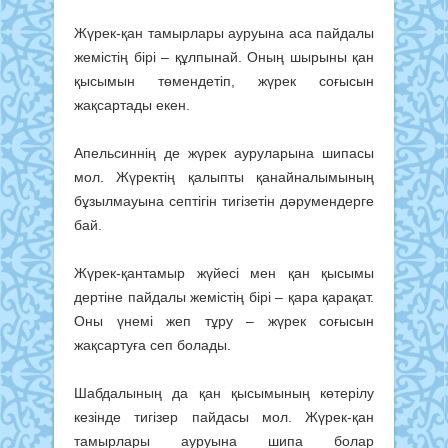
Жүрек-қан тамырлары ауруына аса пайдалы
жемістің бірі – құлпынай. Оның шырыны қан
қысымын төмендетіп, жүрек соғысын
жақсартады екен.
Апельсиннің де жүрек ауруларына шипасы
мол. Жүректің қалыпты қанайналымының
бұзылмауына септігін тигізетін дәрумендерге
бай.
Жүрек-қантамыр жүйесі мен қан қысымы
дертіне пайдалы жемістің бірі – қара қарақат.
Оны үнемі жеп тұру – жүрек соғысын
жақсартуға сеп болады.
Шабдалының да қан қысымының көтерілу
кезінде тигізер пайдасы мол. Жүрек-қан
тамырлары ауруына шипа болар