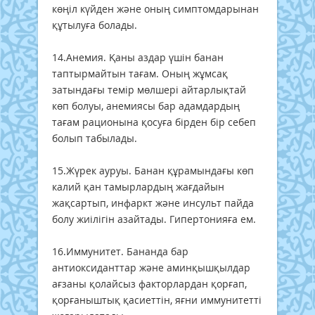
көңіл күйден және оның симптомдарынан
құтылуға болады.
14.Анемия. Қаны аздар үшін банан
таптырмайтын тағам. Оның жұмсақ
затындағы темір мөлшері айтарлықтай
көп болуы, анемиясы бар адамдардың
тағам рационына қосуға бірден бір себеп
болып табылады.
15.Жүрек ауруы. Банан құрамындағы көп
калий қан тамырлардың жағдайын
жақсартып, инфаркт және инсульт пайда
болу жиілігін азайтады. Гипертонияға ем.
16.Иммунитет. Бананда бар
антиоксиданттар және аминқышқылдар
ағзаны қолайсыз факторлардан қорғап,
қорғаныштық қасиеттін, яғни иммунитетті