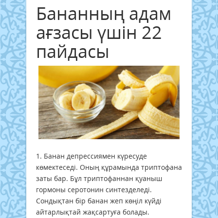
Бананның адам
ағзасы үшін 22
пайдасы
1. Банан депрессиямен күресуде
көмектеседі. Оның құрамында триптофана
заты бар. Бұл триптофаннан қуаныш
гормоны серотонин синтезделеді.
Сондықтан бір банан жеп көңіл күйді
айтарлықтай жақсартуға болады.