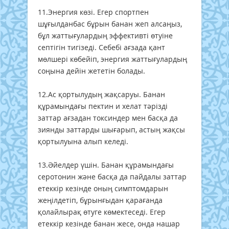
11.Энергия көзі. Егер спортпен
шұғылданбас бұрын банан жеп алсаңыз,
бұл жаттығулардың эффективті өтуіне
септігін тигізеді. Себебі ағзада қант
мөлшері көбейіп, энергия жаттығулардың
соңына дейін жететін болады.
12.Ас қортылудың жақсаруы. Банан
құрамындағы пектин и хелат тәрізді
заттар ағзадан токсиндер мен басқа да
зиянды заттарды шығарып, астың жақсы
қортылуына алып келеді.
13.Әйелдер үшін. Банан құрамындағы
серотонин және басқа да пайдалы заттар
етеккір кезінде оның симптомдарын
жеңілдетіп, бұрынғыдан қарағанда
қолайлырақ өтуге көмектеседі. Егер
етеккір кезінде банан жесе, онда нашар