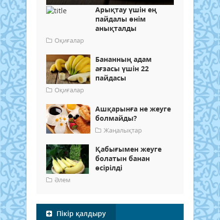
Арықтау үшін ең
пайдалы өнім
анықталды
Оқиғалар
Бананның адам
ағзасы үшін 22
пайдасы
Оқиғалар
Ашқарынға не жеуге
болмайды?
Жаңалықтар
Қабығымен жеуге
болатын банан
өсірілді
Әлем
Пікір қалдыру