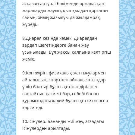
асқазан әртүрлі бөліменде орналасқан
жараларды жауып, қышқылдан қорғаған
сайын, оның жазылуы да жылдамрақ
жүреді.
8.Диарея кезінде көмек. Диареядан
зардап шегетіндерге банан жеу
ұсынылады. Бұл жақсы қалпына келтіргіш
жеміс.
9.Көп жүріп, физикалық жаттығулармен
айналысып, спортпен айналысатындар
үшін балтыр бұлшықетінің дірілінен
сақтайтын қасиеті бар, себебі банан
құрамындағы калий бұлшықетке оң әсер
көрсетеді.
10.Ісінулер. Бананды жиі жеу, ағзадағы
ісінулерден арылтады.