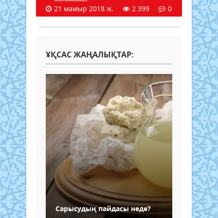
21 мамыр 2018 ж.
2 399
0
ҰҚСАС ЖАҢАЛЫҚТАР:
Сарысудың пайдасы неде?