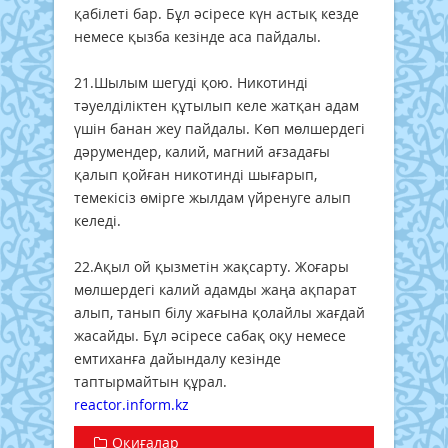
қабілеті бар. Бұл әсіресе күн астық кезде
немесе қызба кезінде аса пайдалы.
21.Шылым шегуді қою. Никотинді
тәуелділіктен құтылып келе жатқан адам
үшін банан жеу пайдалы. Көп мөлшердегі
дәрумендер, калий, магний ағзадағы
қалып қойған никотинді шығарып,
темекісіз өмірге жылдам үйренуге алып
келеді.
22.Ақыл ой қызметін жақсарту. Жоғары
мөлшердегі калий адамды жаңа ақпарат
алып, танып білу жағына қолайлы жағдай
жасайды. Бұл әсіресе сабақ оқу немесе
емтиханға дайындалу кезінде
таптырмайтын құрал.
reactor.inform.kz
Оқиғалар