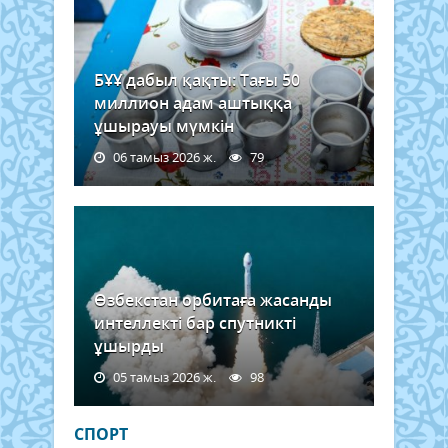
БҰҰ дабыл қақты: Тағы 50
миллион адам аштыққа
ұшырауы мүмкін
06 тамыз 2026 ж.
79
Өзбекстан орбитаға жасанды
интеллекті бар спутникті
ұшырды
05 тамыз 2026 ж.
98
СПОРТ