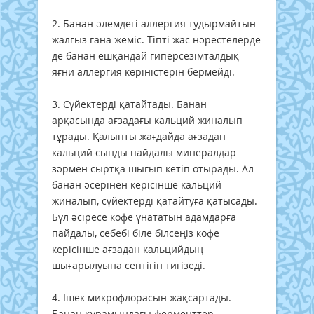
2. Банан әлемдегі аллергия тудырмайтын
жалғыз ғана жеміс. Тіпті жас нәрестелерде
де банан ешқандай гиперсезімталдық
яғни аллергия көріністерін бермейді.
3. Сүйектерді қатайтады. Банан
арқасында ағзадағы кальций жиналып
тұрады. Қалыпты жағдайда ағзадан
кальций сынды пайдалы минералдар
зәрмен сыртқа шығып кетіп отырады. Ал
банан әсерінен керісінше кальций
жиналып, сүйектерді қатайтуға қатысады.
Бұл әсіресе кофе ұнататын адамдарға
пайдалы, себебі біле білсеңіз кофе
керісінше ағзадан кальцийдың
шығарылуына септігін тигізеді.
4. Ішек микрофлорасын жақсартады.
Банан құрамындағы ферменттер