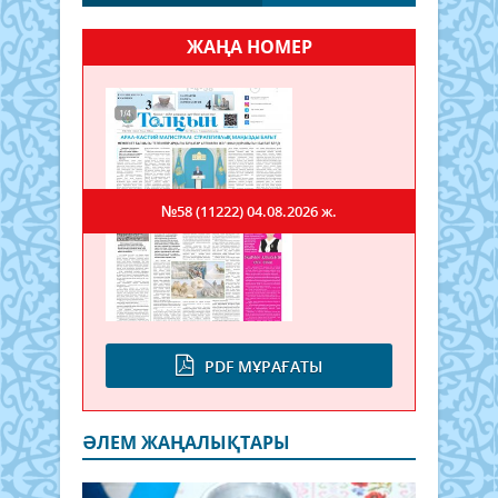
ЖАҢА НОМЕР
№58 (11222)
04.08.2026 ж.
PDF МҰРАҒАТЫ
ӘЛЕМ ЖАҢАЛЫҚТАРЫ