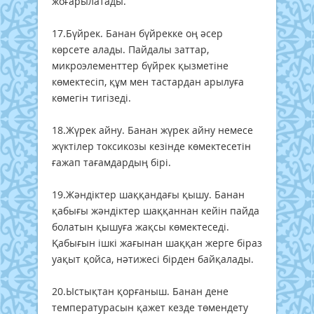
жоғарылатады.
17.Бүйрек. Банан бүйрекке оң әсер
көрсете алады. Пайдалы заттар,
микроэлементтер бүйрек қызметіне
көмектесіп, құм мен тастардан арылуға
көмегін тигізеді.
18.Жүрек айну. Банан жүрек айну немесе
жүктілер токсикозы кезінде көмектесетін
ғажап тағамдардың бірі.
19.Жәндіктер шаққандағы қышу. Банан
қабығы жәндіктер шаққаннан кейін пайда
болатын қышуға жақсы көмектеседі.
Қабығын ішкі жағынан шаққан жерге біраз
уақыт қойса, нәтижесі бірден байқалады.
20.Ыстықтан қорғаныш. Банан дене
температурасын қажет кезде төмендету