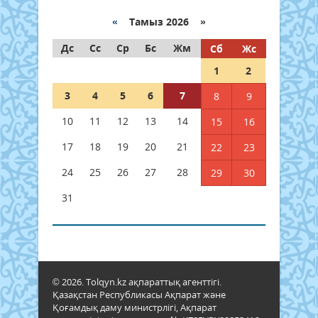
«
Тамыз 2026 »
Дс
Сс
Ср
Бс
Жм
Сб
Жс
1
2
3
4
5
6
7
8
9
10
11
12
13
14
15
16
17
18
19
20
21
22
23
24
25
26
27
28
29
30
31
© 2026. Tolqyn.kz ақпараттық агенттігі.
Қазақстан Республикасы Ақпарат және
Қоғамдық даму министрлігі, Ақпарат