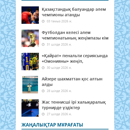
Қазақстандық балуандар әлем
чемпионы атанды
03 тамыз 2026 ж.
Футболдан келесі әлем
чемпионатының жеңімпазы кім
31 шілде 2026 ж.
«Қайрат» пенальти сериясында
«Омонияны» жеңіп,
30 шілде 2026 ж.
Айзере шахматтан қос алтын
алды
28 шілде 2026 ж.
Жас теннисші ірі халықаралық
турнирде үздіктер
27 шілде 2026 ж.
ЖАҢАЛЫҚТАР МҰРАҒАТЫ