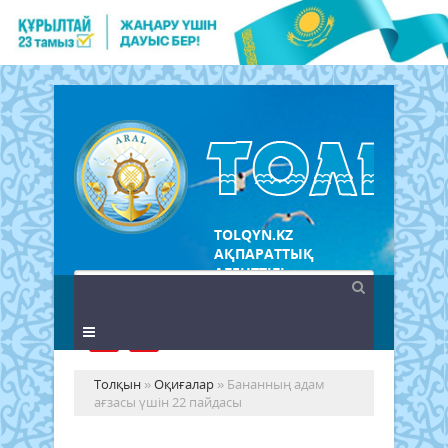
TOLQYN.KZ
АҚПАРАТТЫҚ
АГЕНТТІГІ
Толқын
»
Оқиғалар
» Бананның адам
ағзасы үшін 22 пайдасы