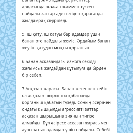
арқасында ағзаға тағаммен түскен
пайдалы заттар әдеттегіден қарағанда
жылдамрақ сіңіріледі.
5. Іш қату. Іш қатуы бар адамдар үшін
банан өте пайдалы жеміс. Әрдайым банан
жеу іш қатудан мықты қорғаныш.
6.Банан асқазандағы изжога секілді
жағымсыз жағдайдан құтылуға да бірден
бір себеп.
7.Асқазан жарасы. Банан жегеннен кейін
ол асқазан шырышты қабатында
қорғаныш қабатын түзеді. Соның әсерінен
ондағы қышқылды агрессивті заттар
асқазан шырышына зиянын тигізе
алмайды. Бұл әсіресе асқазан жарасымен
аурыратын адамдар үшін пайдалы. Себебі