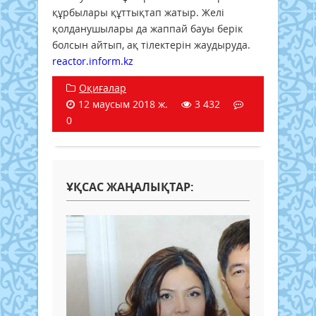
құрбылары құттықтап жатыр. Желі
қолданушылары да жаппай бауы берік
болсын айтып, ақ тілектерін жаудыруда.
reactor.inform.kz
Оқиғалар
12 маусым 2018 ж.
3 432
0
ҰҚСАС ЖАҢАЛЫҚТАР: