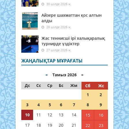
30 шілде 2026 ж.
Айзере шахматтан қос алтын
алды
28 шілде 2026 ж.
Жас теннисші ірі халықаралық
турнирде үздіктер
27 шілде 2026 ж.
ЖАҢАЛЫҚТАР МҰРАҒАТЫ
«
Тамыз 2026 »
Дс
Сс
Ср
Бс
Жм
Сб
Жс
1
2
3
4
5
6
7
8
9
10
11
12
13
14
15
16
17
18
19
20
21
22
23