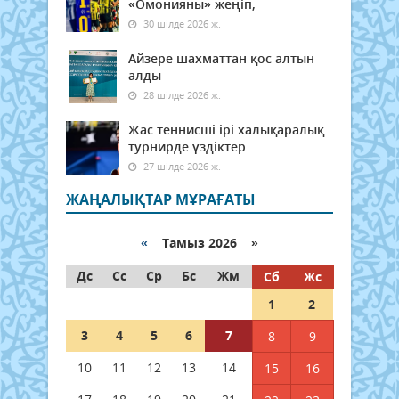
«Омонияны» жеңіп,
30 шілде 2026 ж.
Айзере шахматтан қос алтын
алды
28 шілде 2026 ж.
Жас теннисші ірі халықаралық
турнирде үздіктер
27 шілде 2026 ж.
ЖАҢАЛЫҚТАР МҰРАҒАТЫ
«
Тамыз 2026 »
Дс
Сс
Ср
Бс
Жм
Сб
Жс
1
2
3
4
5
6
7
8
9
10
11
12
13
14
15
16