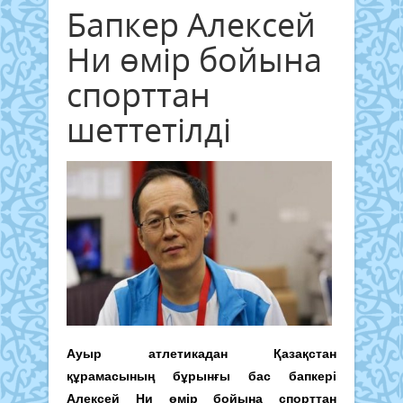
Бапкер Алексей
Ни өмір бойына
спорттан
шеттетілді
Ауыр атлетикадан Қазақстан
құрамасының бұрынғы бас бапкері
Алексей Ни өмір бойына спорттан