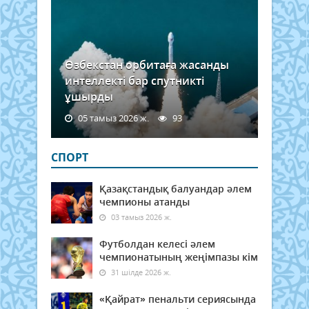
Өзбекстан орбитаға жасанды
интеллекті бар спутникті
ұшырды
05 тамыз 2026 ж.
93
СПОРТ
Қазақстандық балуандар әлем
чемпионы атанды
03 тамыз 2026 ж.
Футболдан келесі әлем
чемпионатының жеңімпазы кім
31 шілде 2026 ж.
«Қайрат» пенальти сериясында