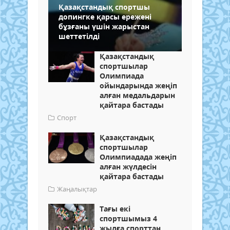
Қазақстандық спортшы
допингке қарсы ережені
бұзғаны үшін жарыстан
шеттетілді
Қазақстандық
спортшылар
Олимпиада
ойындарында жеңіп
алған медальдарын
қайтара бастады
Спорт
Қазақстандық
спортшылар
Олимпиадада жеңіп
алған жүлдесін
қайтара бастады
Жаңалықтар
Тағы екі
спортшымыз 4
жылға спорттан