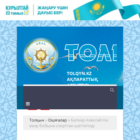
TOLQYN.KZ
АҚПАРАТТЫҚ
АГЕНТТІГІ
Толқын
»
Оқиғалар
» Бапкер Алексей Ни
өмір бойына спорттан шеттетілді