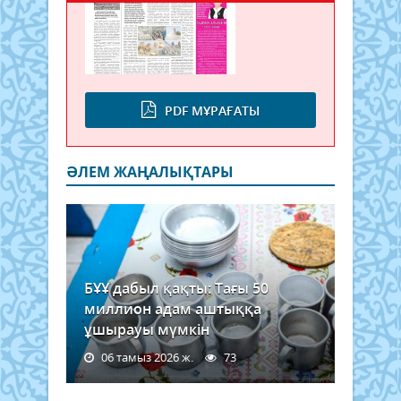
PDF МҰРАҒАТЫ
ӘЛЕМ ЖАҢАЛЫҚТАРЫ
БҰҰ дабыл қақты: Тағы 50
миллион адам аштыққа
ұшырауы мүмкін
06 тамыз 2026 ж.
73