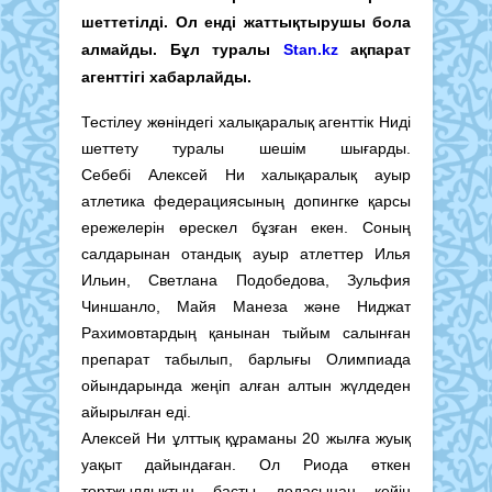
шеттетілді. Ол енді жаттықтырушы бола
алмайды. Бұл туралы
Stan.kz
ақпарат
агенттігі хабарлайды.
Тестілеу жөніндегі халықаралық агенттік Ниді
шеттету туралы шешім шығарды.
Себебі Алексей Ни халықаралық ауыр
атлетика федерациясының допингке қарсы
ережелерін өрескел бұзған екен. Соның
салдарынан отандық ауыр атлеттер Илья
Ильин, Светлана Подобедова, Зульфия
Чиншанло, Майя Манеза және Ниджат
Рахимовтардың қанынан тыйым салынған
препарат табылып, барлығы Олимпиада
ойындарында жеңіп алған алтын жүлдеден
айырылған еді.
Алексей Ни ұлттық құраманы 20 жылға жуық
уақыт дайындаған. Ол Риода өткен
төртжылдықтың басты додасынан кейін