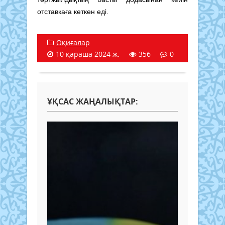
отставкаға кеткен еді.
Оқиғалар
10 қараша 2024 ж.
356
0
ҰҚСАС ЖАҢАЛЫҚТАР: