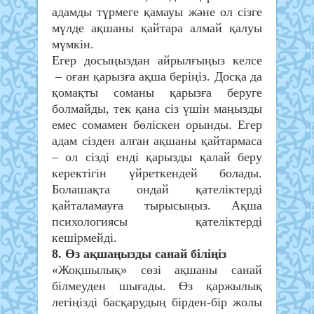
адамды түрмеге қамауы және ол сізге
мүлде ақшаны қайтара алмай қалуы
мүмкін.
Егер досыңыздан айрылғыңыз келсе
– оған қарызға ақша беріңіз. Досқа да
қомақты соманы қарызға беруге
болмайды, тек қана сіз үшін маңызды
емес сомамен бөліскен орынды. Егер
адам сізден алған ақшаны қайтармаса
– ол сізді енді қарызды қалай беру
керектігін үйреткендей болады.
Болашақта ондай қателіктерді
қайталамауға тырысыңыз. Ақша
психологиясы қателіктерді
кешірмейді.
8. Өз ақшаңызды санай біліңіз
«Жоқшылық» сөзі ақшаны санай
білмеуден шығады. Өз қаржылық
легіңізді басқарудың бірден-бір жолы