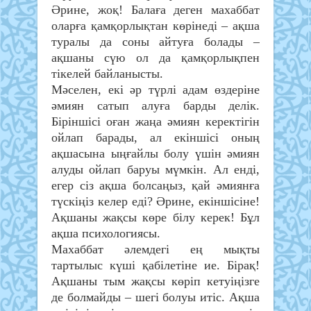
Әрине, жоқ! Балаға деген махаббат
оларға қамқорлықтан көрінеді – ақша
туралы да соны айтуға болады –
ақшаны сүю ол да қамқорлықпен
тікелей байланысты.
Мәселен, екі әр түрлі адам өздеріне
әмиян сатып алуға барды делік.
Біріншісі оған жаңа әмиян керектігін
ойлап барады, ал екіншісі оның
ақшасына ыңғайлы болу үшін әмиян
алуды ойлап баруы мүмкін. Ал енді,
егер сіз ақша болсаңыз, қай әмиянға
түскіңіз келер еді? Әрине, екіншісіне!
Ақшаны жақсы көре білу керек! Бұл
ақша психологиясы.
Махаббат әлемдегі ең мықты
тартылыс күші қабілетіне ие. Бірақ!
Ақшаны тым жақсы көріп кетуіңізге
де болмайды – шегі болуы итіс. Ақша