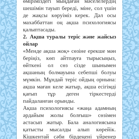
өміріміздегі мыңдаған мәселелердің
шешімін тауып береді, міне, сол үшін
де жақсы көруіміз керек. Дәл осы
махаббаттан оң ақша психологиясы
қалыптасады.
2. Ақша туралы теріс және жайсыз
ойлар
«Менде ақша жоқ» сөзіне ерекше мән
беріңіз, көп айтпауға тырысыңыз,
өйткені ол сөз сізде шынымен
ақшаның болмауына себепші болуы
мүмкін. Мұндай теріс ойдың орнына:
ақша маған келе жатыр, ақша есігімді
қағып тұр деген тіркестерді
пайдаланған орынды.
Ақша психологиясы «жаңа адамның
әрдайым жолы болғыш» сөзімен
астасып жатыр. Бала аналогиясына
қатысты мысалды алып көрейік.
Кішкентай сәби бірдеңені үйренер