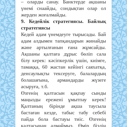
– оларды санау. Банктерде ақшаны
үнемі снаайды, сондықтан олар ол
жерден жоғалмайды.
9. Кедейлік стратегиясы. Байлық
стратегиясы
Кедей адам үнемдеуге тырысады. Бай
адам алдымен тапқандарын жинайды
және артылғанын ғана жұмсайды.
Ақшаны қалтаға дұрыс бөліп сала
білу керек: кәсіпкерлік үшін, киімге,
тамаққа, 60 жастан кейінгі саяхатқа,
денсаулықты тексеруге, балалардың
болашағына, армандарды жүзеге
асыруға, т.б.
Өзгенің қалтасын қақпау сынды
маңызды ережені ұмытпау керек!
Қалтаның бірінде ақша таусыла
бастаған кезде, табыс табу себебі
пайда бола бастауы тиіс. Өзгенің
қалтасынан алмаймыз. Өмір біздің