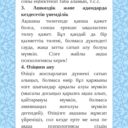
соны еңбектеніп таба аламын, т.с.с.
3. Ашкөздік және адамдарда
кездесетін үнемділік
Ақшаны төлегенде қанша қажет
болса, сонша ерекше ықыласпен
төлеу қажет. Бұл қандай да бір
қызметтің төлемі, болмаса дүкендегі
сауда, жаңа затты сатып алу болуы
мүмкін. Сізге жайлы ақша
психологиясы керек!
4. Өзіңнен аяу
Өзіңіз жоспарлаған дүниені сатып
алыңыз, болмаса өмір бұл қаржыны
өзге шығындар арқылы алуы мүмкін
(мысалы досыңыз қарызға ақша алып,
қайтармауы мүмкін, болмаса
әмияныңыз жоғалуы мүмкін
дегендей). Өзіңізге ақшаны жұмсап
үйреніңіз, сол кезде ерте ме кеш пе
ақша психологиясы сіздің