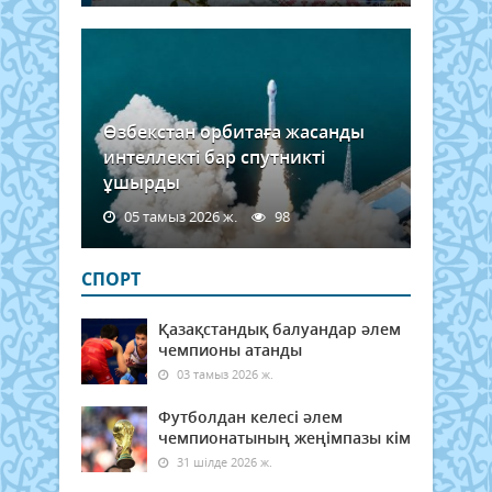
Өзбекстан орбитаға жасанды
интеллекті бар спутникті
ұшырды
05 тамыз 2026 ж.
98
СПОРТ
Қазақстандық балуандар әлем
чемпионы атанды
03 тамыз 2026 ж.
Футболдан келесі әлем
чемпионатының жеңімпазы кім
31 шілде 2026 ж.