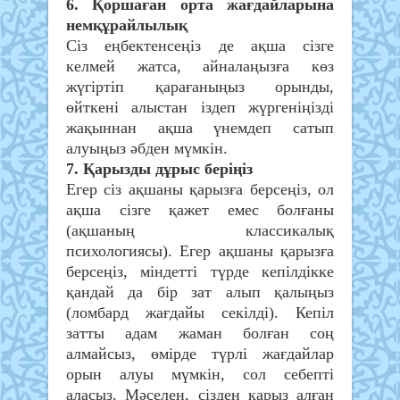
6. Қоршаған орта жағдайларына
немқұрайлылық
Сіз еңбектенсеңіз де ақша сізге
келмей жатса, айналаңызға көз
жүгіртіп қарағаныңыз орынды,
өйткені алыстан іздеп жүргеніңізді
жақыннан ақша үнемдеп сатып
алуыңыз әбден мүмкін.
7. Қарызды дұрыс беріңіз
Егер сіз ақшаны қарызға берсеңіз, ол
ақша сізге қажет емес болғаны
(ақшаның классикалық
психологиясы). Егер ақшаны қарызға
берсеңіз, міндетті түрде кепілдікке
қандай да бір зат алып қалыңыз
(ломбард жағдайы секілді). Кепіл
затты адам жаман болған соң
алмайсыз, өмірде түрлі жағдайлар
орын алуы мүмкін, сол себепті
аласыз. Мәселен, сізден қарыз алған