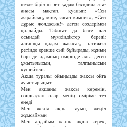
кезде бірінші рет қадам басқанда ата-
анасы мақтап, қуанып: «Сен
жарайсың, міне, саған кәмпит», «Сен
дұрыс жолдасың!» деген сөздерімен
қолдайды. Табиғат да бізге дәл
осындай мүмкіндіктер береді:
алғашқы қадам жасасақ, нәтижесі
ретінде ерекше сый бұйырады, мұның
бәрі де адамның өмірінде алға деген
ұмытылысын, талпынысын
күшейтеді.
Ақша туралы ойыңызды жақсы ойға
ауыстырыңыз:
Мен ақшаны жақсы көремін,
сондықтан олар менің өміріме тез
енеді
Мен жеңіл ақша тауып, жеңіл
жұмсаймын
Мен әрдайым қанша ақша керек,