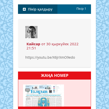
Пікір
1
Пікір қалдыру
Кайсар
от 30 қыркүйек 2022
21:51
https://youtu.be/X6JrXmO9edo
ЖАҢА НОМЕР