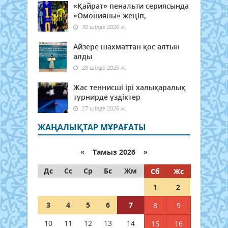
«Қайрат» пенальти сериясында
«Омонияны» жеңіп,
30 шілде 2026 ж.
Айзере шахматтан қос алтын
алды
28 шілде 2026 ж.
Жас теннисші ірі халықаралық
турнирде үздіктер
27 шілде 2026 ж.
ЖАҢАЛЫҚТАР МҰРАҒАТЫ
«
Тамыз 2026 »
Дс
Сс
Ср
Бс
Жм
Сб
Жс
1
2
3
4
5
6
7
8
9
10
11
12
13
14
15
16