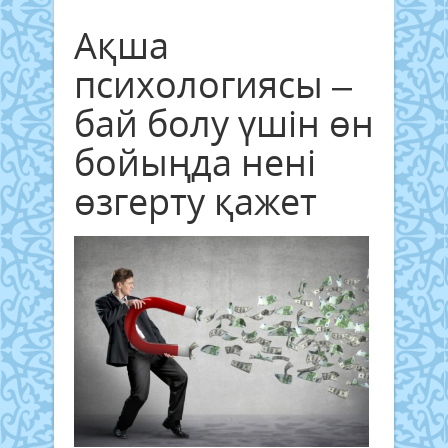
Ақша
психологиясы –
бай болу үшін өн
бойыңда нені
өзгерту қажет