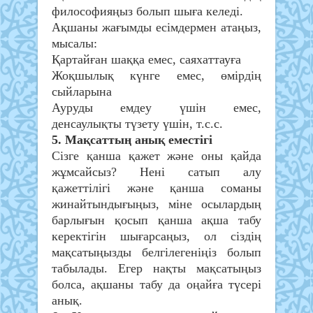
философияңыз болып шыға келеді.
Ақшаны жағымды есімдермен атаңыз,
мысалы:
Қартайған шаққа емес, саяхаттауға
Жоқшылық күнге емес, өмірдің
сыйларына
Ауруды емдеу үшін емес,
денсаулықты түзету үшін, т.с.с.
5. Мақсаттың анық еместігі
Сізге қанша қажет және оны қайда
жұмсайсыз? Нені сатып алу
қажеттілігі және қанша соманы
жинайтындығыңыз, міне осылардың
барлығын қосып қанша ақша табу
керектігін шығарсаңыз, ол сіздің
мақсатыңызды белгілегеніңіз болып
табылады. Егер нақты мақсатыңыз
болса, ақшаны табу да оңайға түсері
анық.