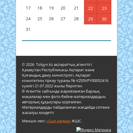
17
18
19
20
21
22
23
24
25
26
27
28
29
30
31
© 2026. Tolqyn.kz ақпараттық агенттігі.
Қазақстан Республикасы Ақпарат және
Қоғамдық даму министрлігі, Ақпарат
комитетінің тіркеу туралы № KZ05VPY00052416
куәлігі 21.07.2022 жылы берілген.
® Агенттік сайтында жарияланған барлық
мақалалар мен фото-бейне материалдардың
авторлық құқықтары қорғалған.
Материалдарды пайдаланған жағдайда сілтеме
жасалуы міндетті.
Меншік иесі:
«Сыр медиа»
ЖШС.