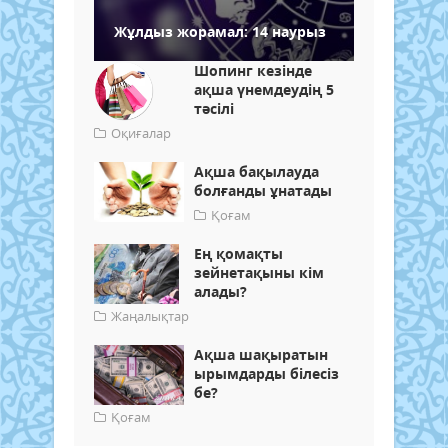
Жұлдыз жорамал: 14 наурыз
Шопинг кезінде
ақша үнемдеудің 5
тәсілі
Оқиғалар
Ақша бақылауда
болғанды ұнатады
Қоғам
Ең қомақты
зейнетақыны кім
алады?
Жаңалықтар
Ақша шақыратын
ырымдарды білесіз
бе?
Қоғам