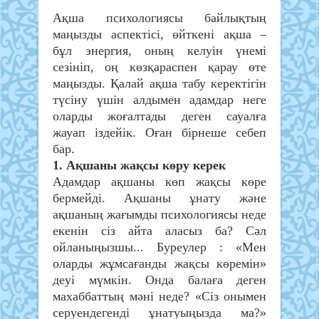
Ақша психологиясы байлықтың
маңызды аспектісі, өйткені ақша –
бұл энергия, оның келуін үнемі
сезініп, оң көзқараспен қарау өте
маңызды. Қалай ақша табу керектігін
түсіну үшін алдымен адамдар неге
оларды жоғалтады деген сауалға
жауап іздейік. Оған бірнеше себеп
бар.
1. Ақшаны жақсы көру керек
Адамдар ақшаны көп жақсы көре
бермейді. Ақшаны ұнату және
ақшаның жағымды психологиясы неде
екенін сіз айта аласыз ба? Сәл
ойланыңызшы... Буреулер : «Мен
оларды жұмсағанды жақсы көремін»
деуі мүмкін. Онда балаға деген
махаббаттың мәні неде? «Сіз онымен
серуендегенді ұнатуыңызда ма?»