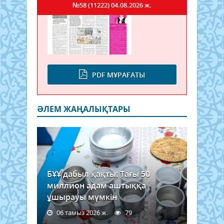
№58 (11222)
04.08.2026 ж.
PDF МҰРАҒАТЫ
ӘЛЕМ ЖАҢАЛЫҚТАРЫ
БҰҰ дабыл қақты: Тағы 50
миллион адам аштыққа
ұшырауы мүмкін
06 тамыз 2026 ж.
79