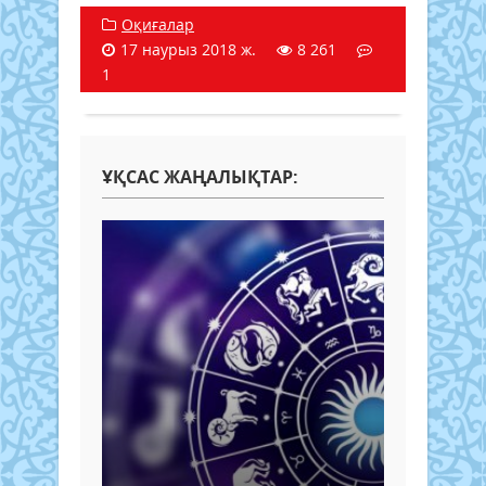
Оқиғалар
17 наурыз 2018 ж.
8 261
1
ҰҚСАС ЖАҢАЛЫҚТАР: