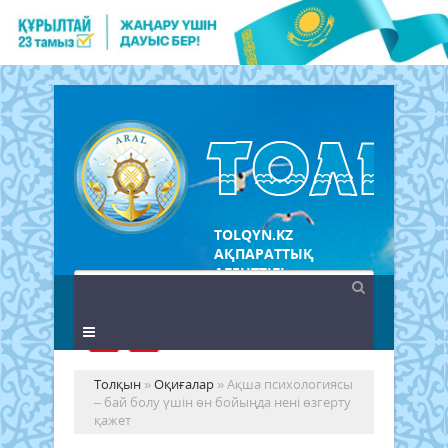
TOLQYN.KZ
АҚПАРАТТЫҚ
АГЕНТТІГІ
Толқын
»
Оқиғалар
» Ақша психологиясы
– бай болу үшін өн бойыңда нені өзгерту
қажет