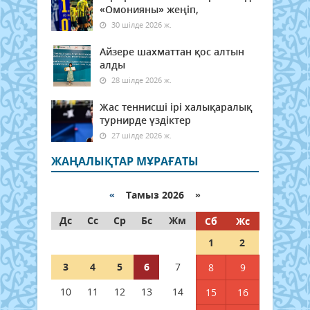
«Омонияны» жеңіп,
30 шілде 2026 ж.
Айзере шахматтан қос алтын
алды
28 шілде 2026 ж.
Жас теннисші ірі халықаралық
турнирде үздіктер
27 шілде 2026 ж.
ЖАҢАЛЫҚТАР МҰРАҒАТЫ
«
Тамыз 2026 »
Дс
Сс
Ср
Бс
Жм
Сб
Жс
1
2
3
4
5
6
7
8
9
10
11
12
13
14
15
16