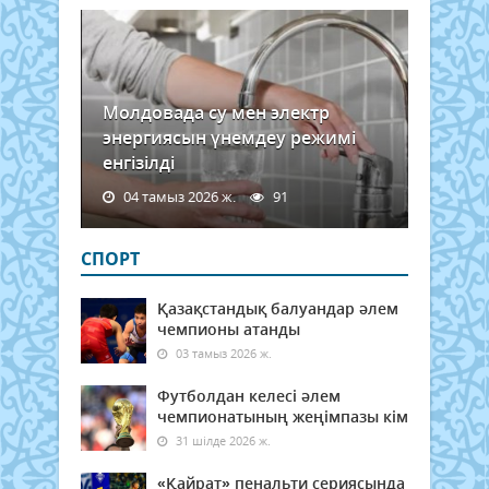
Молдовада су мен электр
энергиясын үнемдеу режимі
енгізілді
04 тамыз 2026 ж.
91
СПОРТ
Қазақстандық балуандар әлем
чемпионы атанды
03 тамыз 2026 ж.
Футболдан келесі әлем
чемпионатының жеңімпазы кім
31 шілде 2026 ж.
«Қайрат» пенальти сериясында