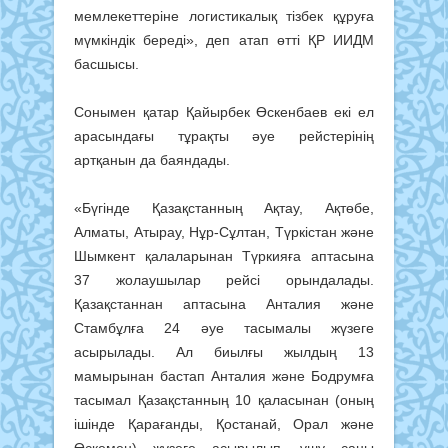
мемлекеттеріне логистикалық тізбек құруға
мүмкіндік береді», деп атап өтті ҚР ИИДМ
басшысы.
Сонымен қатар Қайырбек Өскенбаев екі ел
арасындағы тұрақты әуе рейстерінің
артқанын да баяндады.
«Бүгінде Қазақстанның Ақтау, Ақтөбе,
Алматы, Атырау, Нұр-Сұлтан, Түркістан және
Шымкент қалаларынан Түркияға аптасына
37 жолаушылар рейсі орындалады.
Қазақстаннан аптасына Анталия және
Стамбұлға 24 әуе тасымалы жүзеге
асырылады. Ал биылғы жылдың 13
мамырынан бастап Анталия және Бодрумға
тасымал Қазақстанның 10 қаласынан (оның
ішінде Қарағанды, Қостанай, Орал және
Өскемен) жүзеге асырылып, ұшу саны