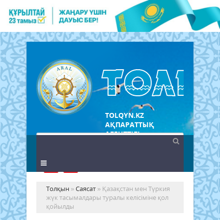
TOLQYN.KZ
АҚПАРАТТЫҚ
АГЕНТТІГІ
Толқын
»
Саясат
» Қазақстан мен Түркия
жүк тасымалдары туралы келісіміне қол
қойылды