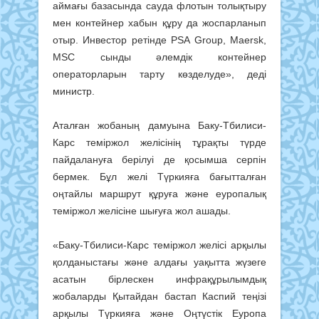
аймағы базасында сауда флотын толықтыру
мен контейнер хабын құру да жоспарланып
отыр. Инвестор ретінде PSA Group, Maersk,
MSC сынды әлемдік контейнер
операторларын тарту көзделуде», деді
министр.
Аталған жобаның дамуына Баку-Тбилиси-
Карс теміржол желісінің тұрақты түрде
пайдалануға берілуі де қосымша серпін
бермек. Бұл желі Түркияға бағытталған
оңтайлы маршрут құруға және еуропалық
теміржол желісіне шығуға жол ашады.
«Баку-Тбилиси-Карс теміржол желісі арқылы
қолданыстағы және алдағы уақытта жүзеге
асатын бірлескен инфрақұрылымдық
жобаларды Қытайдан бастап Каспий теңізі
арқылы Түркияға және Оңтүстік Еуропа