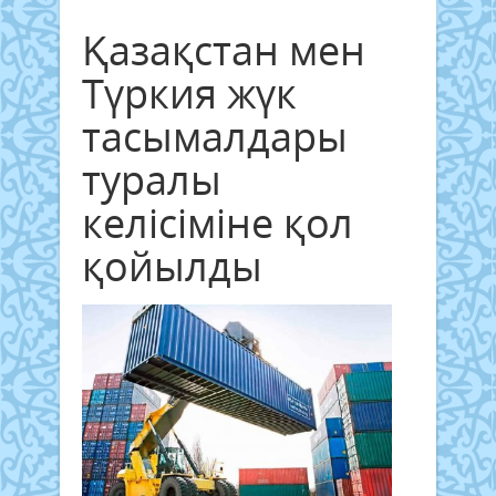
Қазақстан мен
Түркия жүк
тасымалдары
туралы
келісіміне қол
қойылды