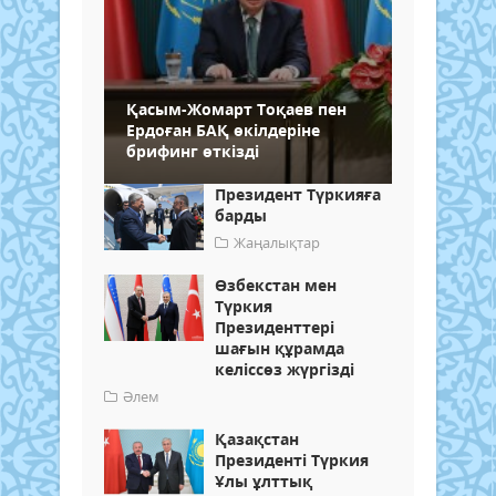
Қасым-Жомарт Тоқаев пен
Ердоған БАҚ өкілдеріне
брифинг өткізді
Президент Түркияға
барды
Жаңалықтар
Өзбекстан мен
Түркия
Президенттері
шағын құрамда
келіссөз жүргізді
Әлем
Қазақстан
Президенті Түркия
Ұлы ұлттық