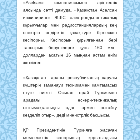
«Aselsan» компаниясымен әріптестік
аясында сәтті дамуда. «Қазақстан Аселсан
инжиниринг» ЖШС электронды-оптикалық
құрылғылар мен радиостанциялардың кең
спектрін өндіретін қазақ-түрік бірлескен
кәсіпорны. Кәсіпорын құрылғаннан бері
тапсырыс берушілерге құны 160 млн.
доллардан асатын 16 мыңнан астам өнім
жеткізген.
«Қазақстан тарапы республиканың қарулы
күштерін заманауи техникамен қамтамасыз
етуге ниетті. Осыған орай Түркиямен
арадағы әскери-техникалық
ынтымақтастықты одан әрмен нығайту
көзделіп отыр», деді министрлік басшысы.
ҚР Президентінің Түркияға жасаған
мемлекеттік сапарының қорытындысы