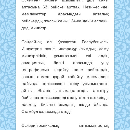
аптасына 63 рейске артпақ. Нәтижесінде,
мемлекеттер арасындағы апталық
рейсьердің жалпы саны 124-ке дейін өспек»,
деді министр.
Сондай-ақ ол Қазақстан Республикасы
Индустрия және инфрақұрылымдық даму
минитрлігінің ұсынысымен екі елдің
авиациялық билігі арасында ұшу
географиясын кеңейту және рейстердің
санын әрмен қарай көбейту мәселелері
жайында келіссөздер өткізу ұсынылғанын
айтты. Өзара ынтымақтастықты арттыру
бойынша келіссөздерді өткізуге қол жеткізілді.
Басқосу биылғы жылдың шілде айында
Стамбұл қаласында өтеді.
Әскери-техникалық ынтымақтастық