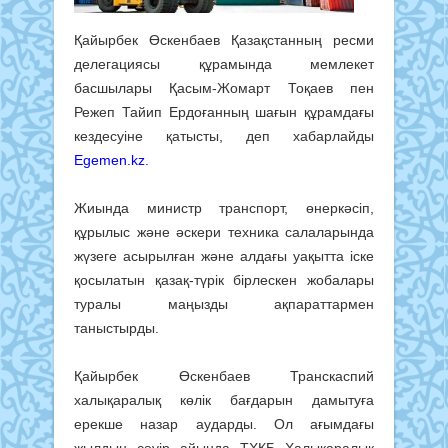
Қайырбек Өскенбаев Қазақстанның ресми
делегациясы құрамында мемлекет
басшылары Қасым-Жомарт Тоқаев пен
Режеп Тайип Ердоғанның шағын құрамдағы
кездесуіне қатысты, деп хабарлайды
Egemen.kz.
Жиында министр транспорт, өнеркәсіп,
құрылыс және әскери техника салаларында
жүзеге асырылған және алдағы уақытта іске
қосылатын қазақ-түрік бірлескен жобалары
туралы маңызды ақпараттармен
таныстырды.
Қайырбек Өскенбаев Транскаспий
халықаралық көлік бағдарын дамытуға
ерекше назар аударды. Ол ағымдағы
жылдың сәуір айында ТХКБ Халықаралық