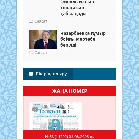
жиналысының
төрағасын
қабылдады
Саясат
Назарбаевқа ғұмыр
бойғы мәртебе
берілді
Саясат
Пікір қалдыру
ЖАҢА НОМЕР
№58 (11222)
04.08.2026 ж.