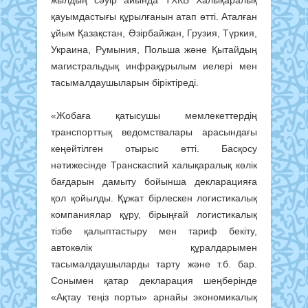
қауымдастығы құрылғанын атап өтті. Аталған
ұйым Қазақстан, Әзірбайжан, Грузия, Түркия,
Украина, Румыния, Польша және Қытайдың
магистральдық инфрақұрылым иелері мен
тасымалдаушыларын біріктіреді.
«Жобаға қатысушы мемлекеттердің
транспорттық ведомствалары арасындағы
кеңейтілген отырыс өтті. Басқосу
нәтижесінде Транскаспий халықаралық көлік
бағдарын дамыту бойынша декларацияға
қол қойылды. Құжат бірлескен логистикалық
компаниялар құру, бірыңғай логистикалық
тізбе қалыптастыру мен тариф бекіту,
автокөлік құралдарымен
тасымалдаушыларды тарту және т.б. бар.
Сонымен қатар декларация шеңберінде
«Ақтау теңіз порты» арнайы экономикалық