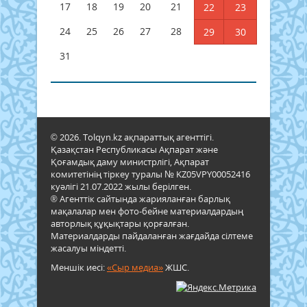
17
18
19
20
21
22
23
24
25
26
27
28
29
30
31
© 2026. Tolqyn.kz ақпараттық агенттігі.
Қазақстан Республикасы Ақпарат және
Қоғамдық даму министрлігі, Ақпарат
комитетінің тіркеу туралы № KZ05VPY00052416
куәлігі 21.07.2022 жылы берілген.
® Агенттік сайтында жарияланған барлық
мақалалар мен фото-бейне материалдардың
авторлық құқықтары қорғалған.
Материалдарды пайдаланған жағдайда сілтеме
жасалуы міндетті.
Меншік иесі:
«Сыр медиа»
ЖШС.