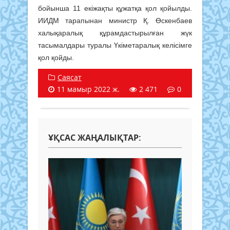
бойынша 11 екіжақты құжатқа қол қойылды.
ИИДМ тарапынан министр Қ. Өскенбаев
халықаралық құрамдастырылған жүк
тасымалдары туралы Үкіметаралық келісімге
қол қойды.
Саясат
11 мамыр 2022 ж.
2 471
0
ҰҚСАС ЖАҢАЛЫҚТАР: