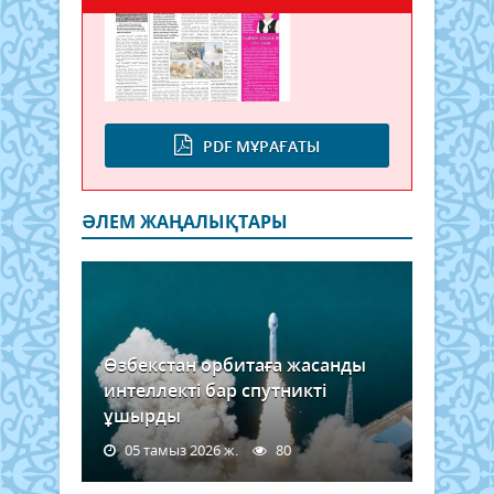
PDF МҰРАҒАТЫ
ӘЛЕМ ЖАҢАЛЫҚТАРЫ
Өзбекстан орбитаға жасанды
интеллекті бар спутникті
ұшырды
05 тамыз 2026 ж.
80