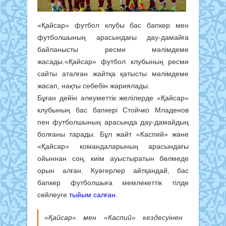
«Қайсар» футбол клубы бас бапкер мен
футболшының арасындағы дау-дамайға
байланысты ресми мәлімдеме
жасады.«Қайсар» футбол клубының ресми
сайты аталған жайтқа қатысты мәлімдеме
жасап, нақты себебін жариялады.
Бұған дейін әлеуметтік желілерде «Қайсар»
клубының бас бапкері Стойчко Младенов
пен футболшының арасында дау-дамайдың
болғаны тарады. Бұл жайт «Каспий» және
«Қайсар» командаларының арасындағы
ойыннан соң, киім ауыстыратын бөлмеде
орын алған. Куәгерлер айтқандай, бас
бапкер футболшыға мемлекеттік тілде
сөйлеуге
тыйым салған.
«Қайсар» мен «Каспий» кездесуінен