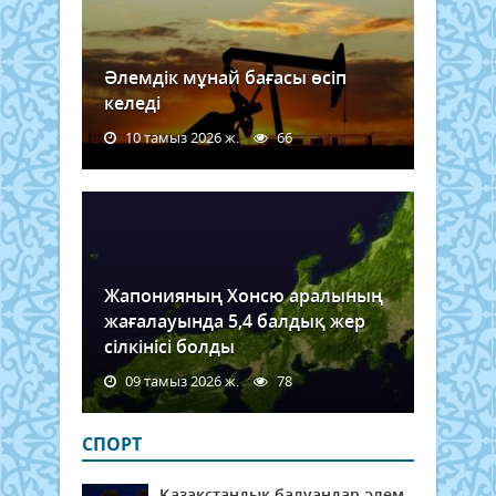
Әлемдік мұнай бағасы өсіп
келеді
10 тамыз 2026 ж.
66
Жапонияның Хонсю аралының
жағалауында 5,4 балдық жер
сілкінісі болды
09 тамыз 2026 ж.
78
СПОРТ
Қазақстандық балуандар әлем