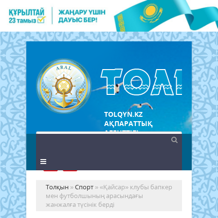
TOLQYN.KZ
АҚПАРАТТЫҚ
АГЕНТТІГІ
Толқын
»
Спорт
» «Қайсар» клубы бапкер
мен футболшының арасындағы
жанжалға түсінік берді