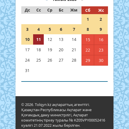
Дс
Сс
Ср
Бс
Жм
Сб
Жс
1
2
3
4
5
6
7
8
9
10
11
12
13
14
15
16
17
18
19
20
21
22
23
24
25
26
27
28
29
30
31
© 2026. Tolqyn.kz ақпараттық агенттігі.
Қазақстан Республикасы Ақпарат және
Қоғамдық даму министрлігі, Ақпарат
комитетінің тіркеу туралы № KZ05VPY00052416
куәлігі 21.07.2022 жылы берілген.