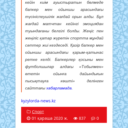
кейін киім ауыстыратын бөлмеде
бапкер мен ойыншы арасындағы
түсініспеушілік жағдай орын алды. Бұл
жағдай матчтан кейінгі эмоциядан
туындағаны белгілі болды. Жеңіс пен
жеңіліс қатар жүретін спортта мұндай
сәттер жиі кездеседі. Қазір бапкер мен
ойыншы арасындағы қарым-қатынас
ретке келді. Бапкерлер қосыны мен
футболшылар алдағы «Тобылмен»
өтетін ойынға дайындығын
пысықтауға көшті» делінген
сайттағы
хабарламада.
kyzylorda-news.kz
Спорт
01 қараша 2020 ж.
837
0