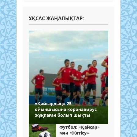
ҰҚСАС ЖАҢАЛЫҚТАР:
«Қайсардың» 25
ойыншысына коронавирус
жұқпаған болып шықты
Футбол: «Қайсар»
мен «Жетісу»