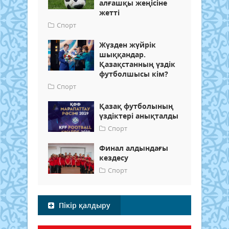
алғашқы жеңісіне
жетті
Спорт
Жүзден жүйрік
шыққандар.
Қазақстанның үздік
футболшысы кім?
Спорт
Қазақ футболының
үздіктері анықталды
Спорт
Финал алдындағы
кездесу
Спорт
Пікір қалдыру