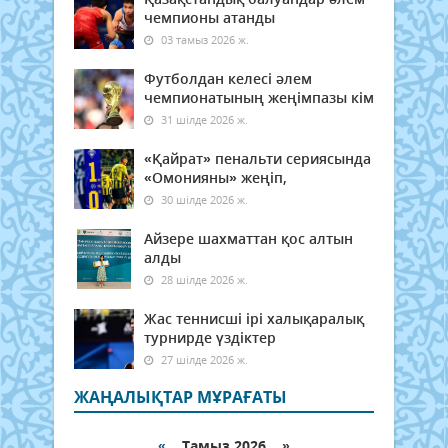
чемпионы атанды
03 тамыз 2026 ж.
Футболдан келесі әлем
чемпионатының жеңімпазы кім
31 шілде 2026 ж.
«Қайрат» пенальти сериясында
«Омонияны» жеңіп,
30 шілде 2026 ж.
Айзере шахматтан қос алтын
алды
28 шілде 2026 ж.
Жас теннисші ірі халықаралық
турнирде үздіктер
27 шілде 2026 ж.
ЖАҢАЛЫҚТАР МҰРАҒАТЫ
«
Тамыз 2026 »