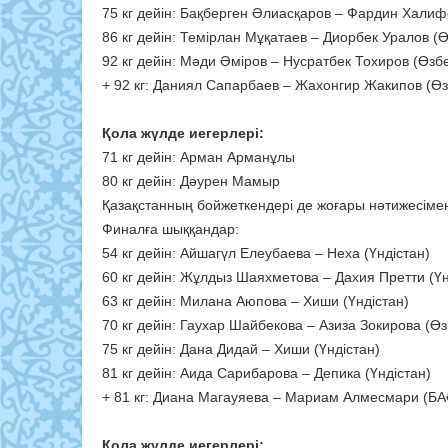
75 кг дейін: Бақберген Әлиасқаров – Фардин Хали
86 кг дейін: Темірлан Мұқатаев – Диорбек Уралов (
92 кг дейін: Мәди Әміров – Нусратбек Тохиров (Өзб
+ 92 кг: Даниял Сапарбаев – Жахонгир Жакипов (Ө
Қола жүлде иегерлері:
71 кг дейін: Арман Арманұлы
80 кг дейін: Дәурен Мамыр
Қазақстанның бойжеткендері де жоғары нәтижесімен 
Финалға шыққандар:
54 кг дейін: Айшагүл Елеубаева – Неха (Үндістан)
60 кг дейін: Жұлдыз Шаяхметова – Дахия Претти (Ү
63 кг дейін: Милана Аюпова – Хиши (Үндістан)
70 кг дейін: Гаухар Шайбекова – Азиза Зокирова (Ө
75 кг дейін: Дана Дидай – Хиши (Үндістан)
81 кг дейін: Аида Сарибарова – Депика (Үндістан)
+ 81 кг: Диана Магауяева – Мариам Алмесмари (Б
Қола жүлде иегерлері: