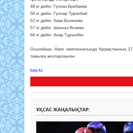
48 кг дейін: Гүлназ Брибаева
50 кг дейін: Гүлнар Турапбай
52 кг дейін: Хава Болкоева
57 кг дейін: Шахназ Исаева
66 кг дейін: Анар Тұрынбек
Осылайша, Азия чемпионатында Қазақстанның 17
тамызға жоспарланған.
baq.kz
ҰҚСАС ЖАҢАЛЫҚТАР: