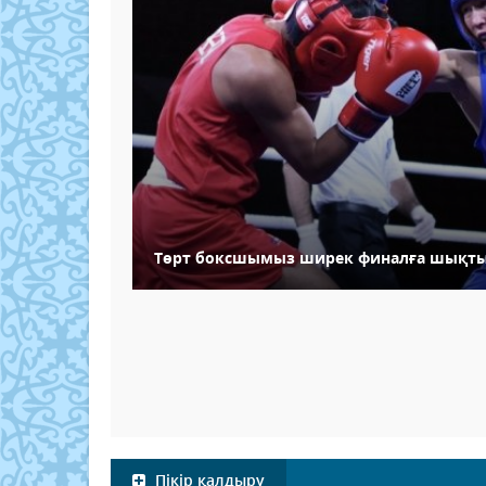
Төрт боксшымыз ширек финалға шықт
Пікір қалдыру