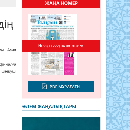
ЖАҢА НОМЕР
дің
№58 (11222)
04.08.2026 ж.
ғы Азия
финалға
 шешуші
PDF МҰРАҒАТЫ
ӘЛЕМ ЖАҢАЛЫҚТАРЫ