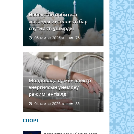
Өзбекстан орбитаға
жасанды интеллекті бар
спутникті ұшырды
05 тамыз 2026 ж.
75
Молдовада су мен электр
энергиясын үнемдеу
режимі енгізілді
04 тамыз 2026 ж.
85
СПОРТ