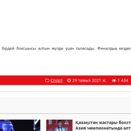
 бірдей боксшысы алтын жүлде үшін таласады. Финалдық кезде
Спорт
29 тамыз 2021 ж.
1 434
Қазақстан жастары бокс
Азия чемпионатында ал