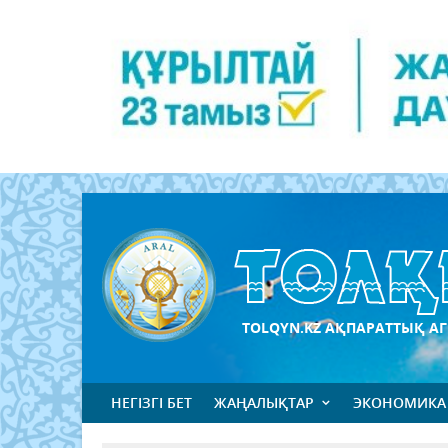
TOLQYN.KZ АҚПАРАТТЫҚ АГ
НЕГІЗГІ БЕТ
ЖАҢАЛЫҚТАР
ЭКОНОМИКА