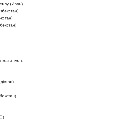
фенлу (Иран)
Өзбекстан)
екстан)
збекстан)
көзге түсті.
ндістан)
збекстан)
АӘ)