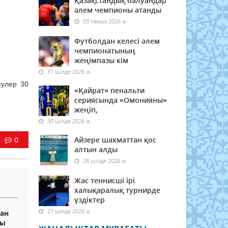
Қазақстандық балуандар
әлем чемпионы атанды
03 тамыз 2026 ж.
Футболдан келесі әлем
чемпионатының
жеңімпазы кім
31 шілде 2026 ж.
сулер 30
«Қайрат» пенальти
сериясында «Омонияны»
жеңіп,
30 шілде 2026 ж.
0
Айзере шахматтан қос
алтын алды
28 шілде 2026 ж.
Жас теннисші ірі
халықаралық турнирде
үздіктер
27 шілде 2026 ж.
тан
ты