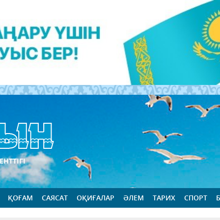
ЕНТТІГІ
ҚОҒАМ
САЯСАТ
ОҚИҒАЛАР
ӘЛЕМ
ТАРИХ
СПОРТ