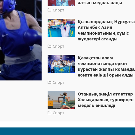
алтын медаль алды
Спорт
Қызылордалық Нұрсұлта
Алтынбек Азия
чемпионатының күміс
жүлдегері атанды
Спорт
Қазақстан әлем
чемпионатында еркін
күрестен жалпы команд
ы
есепте екінші орын алды
Спорт
Отандық жеңіл атлеттер
Халықаралық турнирден 
медаль еншіледі
Спорт