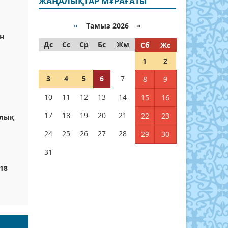
ЖАҢАЛЫҚТАР МҰРАҒАТЫ
«
Тамыз 2026 »
н
Дс
Сс
Ср
Бс
Жм
Сб
Жс
1
2
3
4
5
6
7
8
9
10
11
12
13
14
15
16
17
18
19
20
21
22
23
алық
24
25
26
27
28
29
30
31
18