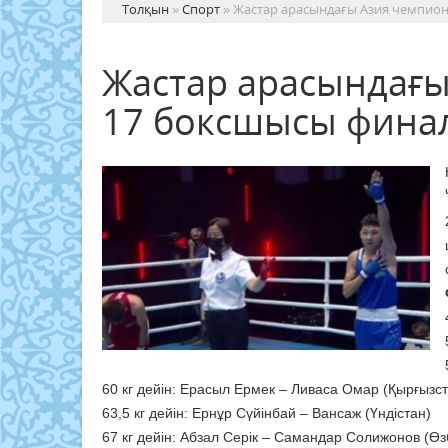
Толқын
»
Спорт
» Жастар арасындағы Азия чемпио
Жастар арасындағы
17 боксшысы фина
60 кг дейін: Ерасыл Ермек – Ливаса Омар (Қырғызс
63,5 кг дейін: Ернұр Сүйінбай – Вансаж (Үндістан)
67 кг дейін: Абзал Серік – Самандар Солижонов (Ө