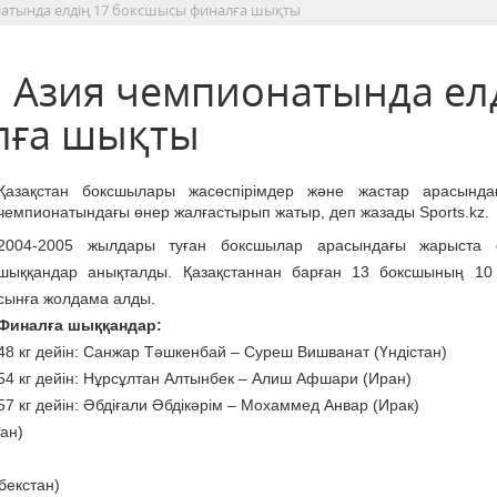
натында елдің 17 боксшысы финалға шықты
 Азия чемпионатында ел
лға шықты
Қазақстан боксшылары жасөспірімдер және жастар арасында
чемпионатындағы өнер жалғастырып жатыр, деп жазады Sports.kz.
2004-2005 жылдары туған боксшылар арасындағы жарыста 
шыққандар анықталды. Қазақстаннан барған 13 боксшының 10
сынға жолдама алды.
Финалға шыққандар:
48 кг дейін: Санжар Тәшкенбай – Суреш Вишванат (Үндістан)
54 кг дейін: Нұрсұлтан Алтынбек – Алиш Афшари (Иран)
57 кг дейін: Әбдіғали Әбдікәрім – Мохаммед Анвар (Ирак)
тан)
збекстан)