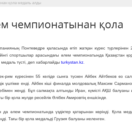
нан қола медаль алды
ем чемпионатынан қола
панияның Понтеведре қаласында өтіп жатқан күрес түрлерінен 
йінгі спортшылар арасындағы әлем чемпионатында Қазақстан қ
і медаль түсті, деп хабарлайды
turkystan.kz.
ек-рим күресінен 55 келіде сынға түскен Айбек Айтбеков өз са
дік үштікке енді. Айбек кіші финалда молдовалық Максим Сармано
ебімен жеңді. Бұл салмақта алтынды Иран, күмісті АҚШ балуаны 
ғы бір қола жүлде ресейлік Әлібек Амировтің еншісінде.
н да әлем чемпионатында үздіктер қатарынан көрінді. Қола мед
ді. Тағы бір қола медальді Грузия балуаны иеленген.