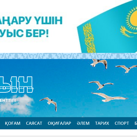
ЕНТТІГІ
ҚОҒАМ
САЯСАТ
ОҚИҒАЛАР
ӘЛЕМ
ТАРИХ
СПОРТ