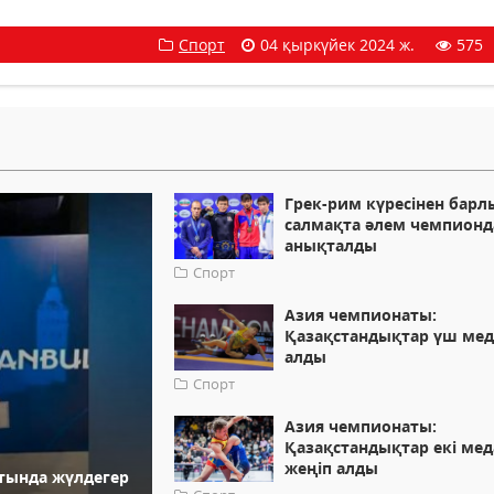
Спорт
04 қыркүйек 2024 ж.
575
Грек-рим күресінен барл
салмақта әлем чемпион
анықталды
Спорт
Азия чемпионаты:
Қазақстандықтар үш ме
алды
Спорт
Азия чемпионаты:
Қазақстандықтар екі ме
жеңіп алды
атында жүлдегер