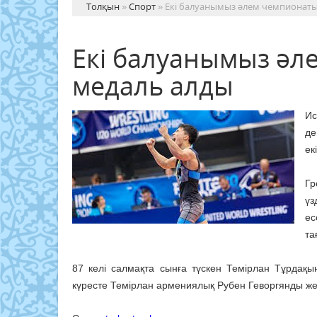
Толқын
»
Спорт
» Екі балуанымыз әлем чемпионаты
Екі балуанымыз әл
медаль алды
Ис
де
ек
Гр
үз
ес
та
87 келі салмақта сынға түскен Темірлан Тұрдақы
күресте Темірлан армениялық Рубен Геворгянды жең