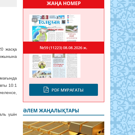
ЖАҢА НОМЕР
№59 (11223)
08.08.2026 ж.
20 жасқа
оржынына
лмағында
вты 10:1
PDF МҰРАҒАТЫ
иеленсе,
ӘЛЕМ ЖАҢАЛЫҚТАРЫ
аль үшін