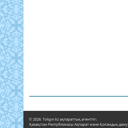
© 2026. Tolqyn.kz ақпараттық агенттігі.
Қазақстан Республикасы Ақпарат және Қоғамдық даму м