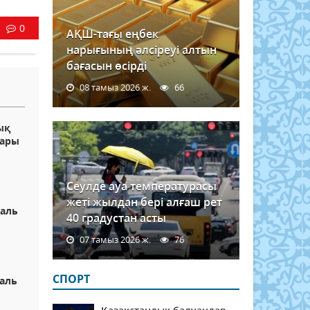
0
АҚШ-тағы еңбек
нарығының әлсіреуі алтын
бағасын өсірді
08 тамыз 2026 ж.
66
ық
дары
Сеулде ауа температурасы
жеті жылдан бері алғаш рет
даль
40 градустан асты
07 тамыз 2026 ж.
76
СПОРТ
даль