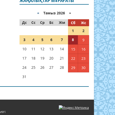
ЖАҢАЛЫҚТАР МҰРАҒАТЫ
«
Тамыз 2026 »
Дс
Сс
Ср
Бс
Жм
Сб
Жс
1
2
3
4
5
6
7
8
9
10
11
12
13
14
15
16
17
18
19
20
21
22
23
24
25
26
27
28
29
30
31
лігі