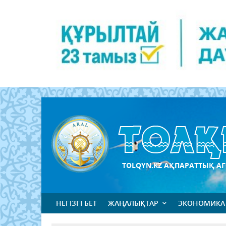
TOLQYN.KZ АҚПАРАТТЫҚ АГ
НЕГІЗГІ БЕТ
ЖАҢАЛЫҚТАР
ЭКОНОМИКА