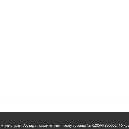
инистрлігі, Ақпарат комитетінің тіркеу туралы № KZ05VPY00052416 куә