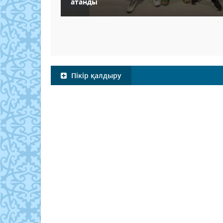
атанды
Пікір қалдыру