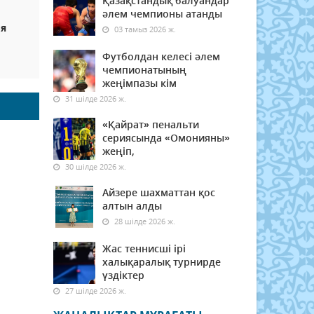
Қазақстандық балуандар
әлем чемпионы атанды
ья
03 тамыз 2026 ж.
Футболдан келесі әлем
чемпионатының
жеңімпазы кім
31 шілде 2026 ж.
«Қайрат» пенальти
сериясында «Омонияны»
жеңіп,
30 шілде 2026 ж.
Айзере шахматтан қос
алтын алды
28 шілде 2026 ж.
Жас теннисші ірі
халықаралық турнирде
үздіктер
27 шілде 2026 ж.