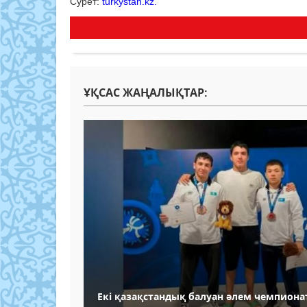
Сурет:
turkystan.kz.
ҰҚСАС ЖАҢАЛЫҚТАР:
Екі қазақстандық балуан әлем чемпион