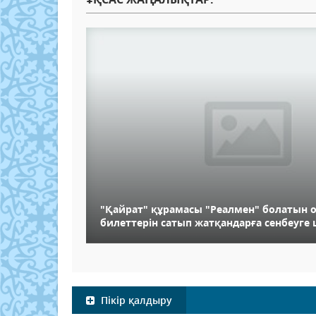
"Қайрат" құрамасы "Реалмен" болатын
билеттерін сатып жатқандарға сенбеуг
Пікір қалдыру