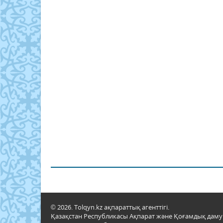
© 2026. Tolqyn.kz ақпараттық агенттігі.
Қазақстан Республикасы Ақпарат және Қоғамдық даму м