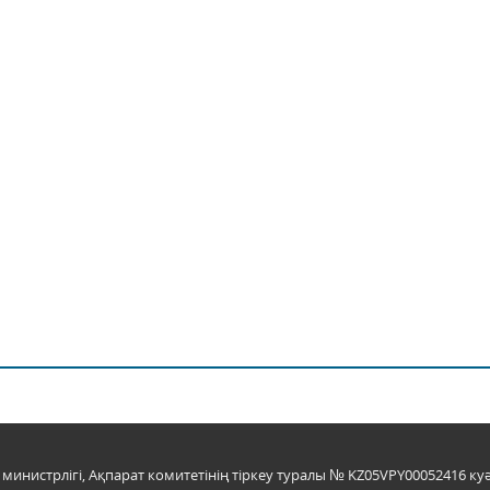
инистрлігі, Ақпарат комитетінің тіркеу туралы № KZ05VPY00052416 куә