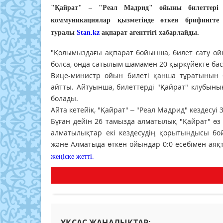
"Қайрат" – "Реал Мадрид" ойыны билеттері
коммуникациялар қызметінде өткен брифингте
туралы
Stan.kz
ақпарат агенттігі хабарлайды.
"Қолымыздағы ақпарат бойынша, билет сату ойы
болса, онда сатылым шамамен 20 қыркүйекте баст
Вице-министр ойын билеті қанша тұратынын бі
айтты. Айтуынша, билеттерді "Қайрат" клубыны
болады.
Айта кетейік, "Қайрат" – "Реал Мадрид" кездесуі
Бұған дейін 26 тамызда алматылық "Қайрат" ө
алматылықтар екі кездесудің қорытындысы б
және Алматыда өткен ойындар 0:0 есебімен ая
жеңіске жетті.
ҰҚСАС ЖАҢАЛЫҚТАР: