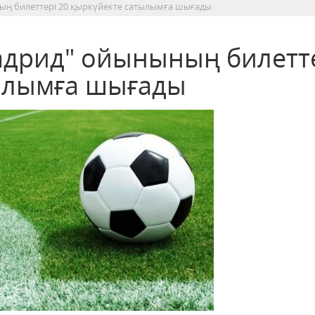
ның билеттері 20 қыркүйекте сатылымға шығады
Мадрид" ойынының билетт
тылымға шығады