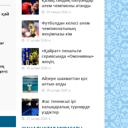
Қазақстандық балуандар
әлем чемпионы атанды
03 тамыз 2026 ж.
н қай
ы
Футболдан келесі әлем
чемпионатының
жеңімпазы кім
31 шілде 2026 ж.
ды
«Қайрат» пенальти
сериясында «Омонияны»
жеңіп,
ың
30 шілде 2026 ж.
етті
Айзере шахматтан қос
алтын алды
28 шілде 2026 ж.
Жас теннисші ірі
халықаралық турнирде
үздіктер
27 шілде 2026 ж.