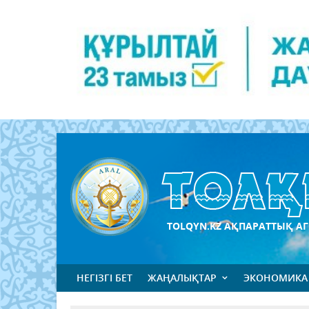
TOLQYN.KZ АҚПАРАТТЫҚ АГ
НЕГІЗГІ БЕТ
ЖАҢАЛЫҚТАР
ЭКОНОМИКА