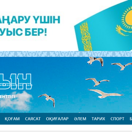
ЕНТТІГІ
ҚОҒАМ
САЯСАТ
ОҚИҒАЛАР
ӘЛЕМ
ТАРИХ
СПОРТ