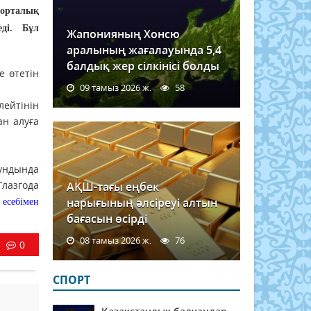
орталық
ді. Бұл
Жапонияның Хонсю
аралының жағалауында 5,4
балдық жер сілкінісі болды
е өтетін
09 тамыз 2026 ж.
58
лейтінін
ан алуға
аундында
лазгода
АҚШ-тағы еңбек
нарығының әлсіреуі алтын
 есебімен
бағасын өсірді
08 тамыз 2026 ж.
76
0
СПОРТ