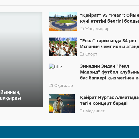
"Қайрат" VS "Реал": Ойы
күні өтетіні белгілі болд
Жаңалықтар
"Реал" тарихында 34-рет
Испания чемпионы атан
Спорт
Зинедин Зидан "Реал
Мадрид" футбол клубын
бас бапкері қызметінен к
Оқиғалар
 ойынның
Қайрат Нұртас Алматыда
е шақырды
тегін концерт береді
Мәдениет