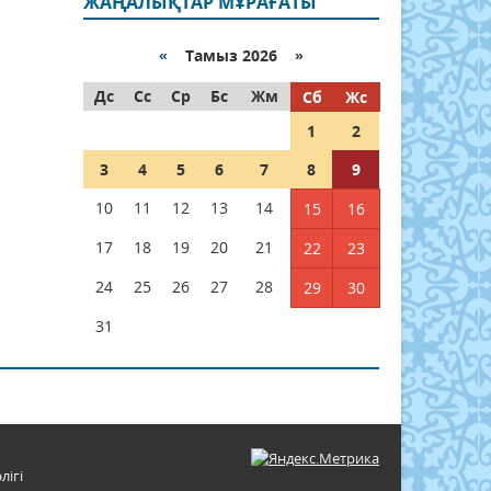
ЖАҢАЛЫҚТАР МҰРАҒАТЫ
«
Тамыз 2026 »
Дс
Сс
Ср
Бс
Жм
Сб
Жс
1
2
3
4
5
6
7
8
9
10
11
12
13
14
15
16
17
18
19
20
21
22
23
24
25
26
27
28
29
30
31
лігі