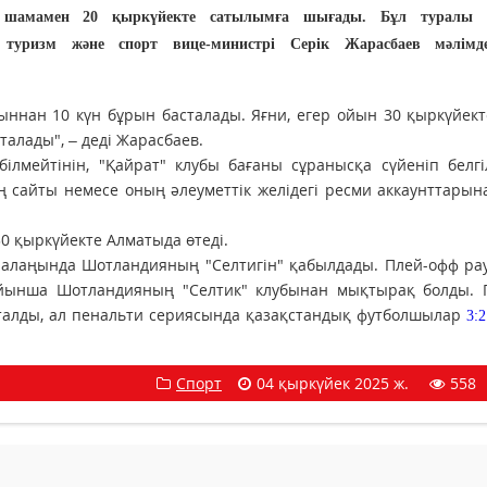
 шамамен 20 қыркүйекте сатылымға шығады. Бұл туралы 
 туризм және спорт вице-министрі Серік Жарасбаев мәлімде
ннан 10 күн бұрын басталады. Яғни, егер ойын 30 қыркүйект
алады", – деді Жарасбаев.
лмейтінін, "Қайрат" клубы бағаны сұранысқа сүйеніп белгі
ң сайты немесе оның әлеуметтік желідегі ресми аккаунттарын
 30 қыркүйекте Алматыда өтеді.
з алаңында Шотландияның "Селтигін" қабылдады. Плей-офф р
ойынша Шотландияның "Селтик" клубынан мықтырақ болды. Г
қталды, ал пенальти сериясында қазақстандық футболшылар
3:2
Спорт
04 қыркүйек 2025 ж.
558