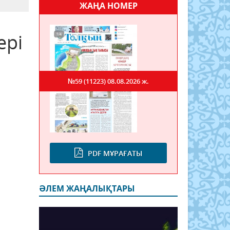
ЖАҢА НОМЕР
ері
№59 (11223)
08.08.2026 ж.
PDF МҰРАҒАТЫ
ӘЛЕМ ЖАҢАЛЫҚТАРЫ