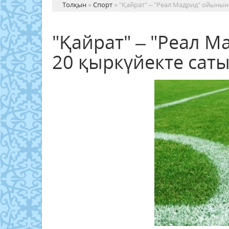
Толқын
»
Спорт
» "Қайрат" – "Реал Мадрид" ойыны
"Қайрат" – "Реал 
20 қыркүйекте са