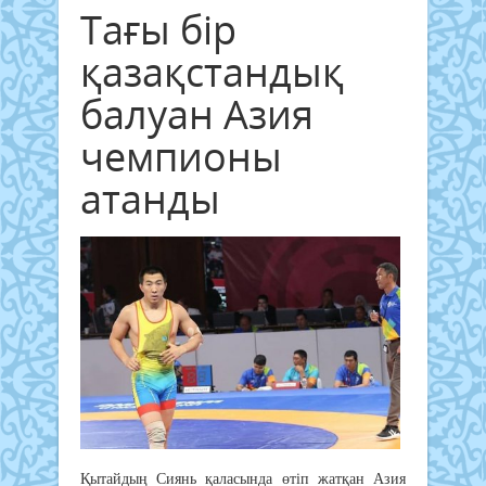
Тағы бір
қазақстандық
балуан Азия
чемпионы
атанды
Қытайдың Сиянь қаласында өтіп жатқан Азия