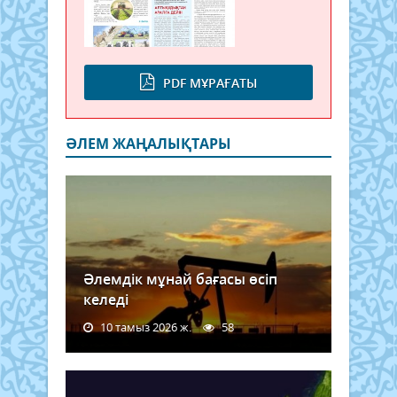
PDF МҰРАҒАТЫ
ӘЛЕМ ЖАҢАЛЫҚТАРЫ
Әлемдік мұнай бағасы өсіп
келеді
10 тамыз 2026 ж.
58