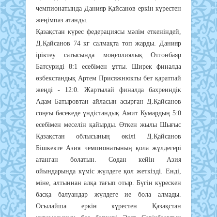
чемпионатында Данияр Қайсанов еркін күрестен
жеңімпаз атанды.
Қазақстан күрес федерациясы мәлім еткеніндей,
Д.Қайсанов 74 кг салмақта топ жарды. Данияр
іріктеу сатысында моңғолиялық Отгонбаяр
Батсуриді 8:1 есебімен ұтты. Ширек финалда
өзбекстандық Артем Присяжнюкты бет қаратпай
жеңді - 12:0. Жартылай финалда бахреиндік
Адам Батыровтан айласын асырған Д.Қайсанов
соңғы бәсекеде үндістандық Амит Кумардың 5:0
есебімен меселін қайырды. Өткен жылы Шығыс
Қазақстан облысының өкілі Д.Қайсанов
Бішкекте Азия чемпионатының қола жүлдегері
атанған болатын. Содан кейін Азия
ойындарында күміс жүлдеге қол жеткізді. Енді,
міне, алтыннан алқа тағып отыр. Бүгін күрескен
басқа балуандар жүлдеге ие бола алмады.
Осылайша еркін күрестен Қазақстан