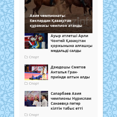
Азия чемпионаты:
Көкпардан Қазақстан
құрамасы чемпион атанды
Ауыр атлетші Арли
Чонтей Қазақстан
қоржынына алғашқы
медальді салды
Спорт
Дзюдошы Сметов
Анталья Гран-
приінде алтын алды
Спорт
Сапарбаев Азия
чемпионы Нұрислам
Санаевқа пәтер
кілтін табыс етті
Спорт