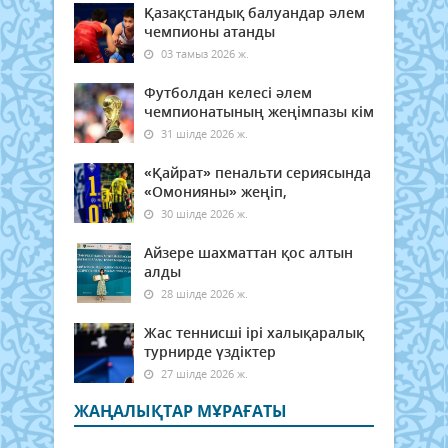
Қазақстандық балуандар әлем
чемпионы атанды
03 тамыз 2026 ж.
Футболдан келесі әлем
чемпионатының жеңімпазы кім
31 шілде 2026 ж.
«Қайрат» пенальти сериясында
«Омонияны» жеңіп,
30 шілде 2026 ж.
Айзере шахматтан қос алтын
алды
28 шілде 2026 ж.
Жас теннисші ірі халықаралық
турнирде үздіктер
27 шілде 2026 ж.
ЖАҢАЛЫҚТАР МҰРАҒАТЫ