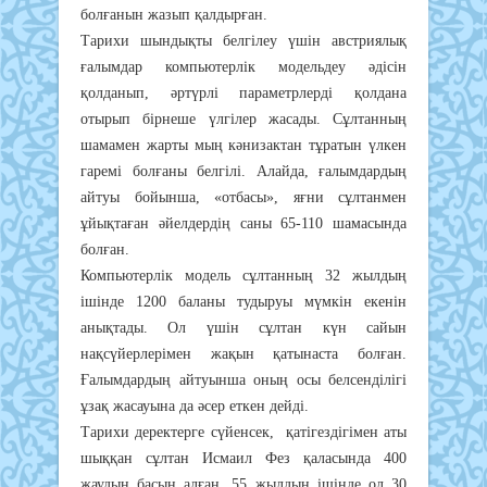
болғанын жазып қалдырған.
Тарихи шындықты белгілеу үшін австриялық
ғалымдар компьютерлік модельдеу әдісін
қолданып, әртүрлі параметрлерді қолдана
отырып бірнеше үлгілер жасады. Сұлтанның
шамамен жарты мың кәнизактан тұратын үлкен
гаремі болғаны белгілі. Алайда, ғалымдардың
айтуы бойынша, «отбасы», яғни сұлтанмен
ұйықтаған әйелдердің саны 65-110 шамасында
болған.
Компьютерлік модель сұлтанның 32 жылдың
ішінде 1200 баланы тудыруы мүмкін екенін
анықтады. Ол үшін сұлтан күн сайын
нақсүйерлерімен жақын қатынаста болған.
Ғалымдардың айтуынша оның осы белсенділігі
ұзақ жасауына да әсер еткен дейді.
Тарихи деректерге сүйенсек, қатігездігімен аты
шыққан сұлтан Исмаил Фез қаласында 400
жаудың басын алған. 55 жылдың ішінде ол 30