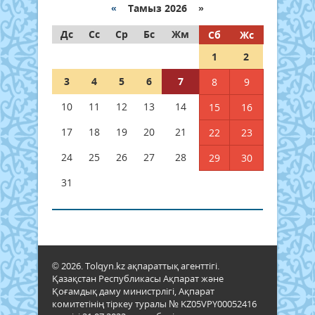
«
Тамыз 2026 »
Дс
Сс
Ср
Бс
Жм
Сб
Жс
1
2
3
4
5
6
7
8
9
10
11
12
13
14
15
16
17
18
19
20
21
22
23
24
25
26
27
28
29
30
31
© 2026. Tolqyn.kz ақпараттық агенттігі.
Қазақстан Республикасы Ақпарат және
Қоғамдық даму министрлігі, Ақпарат
комитетінің тіркеу туралы № KZ05VPY00052416