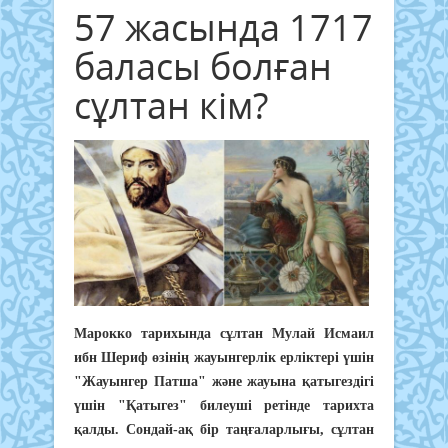
57 жасында 1717
баласы болған
сұлтан кім?
Марокко тарихында сұлтан Мулай Исмаил
ибн Шериф өзінің жауынгерлік ерліктері үшін
"Жауынгер Патша" және жауына қатыгездігі
үшін "Қатыгез" билеуші ретінде тарихта
қалды. Сондай-ақ бір таңғаларлығы, сұлтан