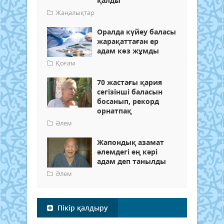
қалды
Жаңалықтар
Оралда күйеу баласы
жарақаттаған ер
адам көз жұмды
Қоғам
70 жастағы қария
сегізінші баласын
босанып, рекорд
орнатпақ
Әлем
Жапондық азамат
әлемдегі ең кәрі
адам деп танылды
Әлем
Пікір қалдыру