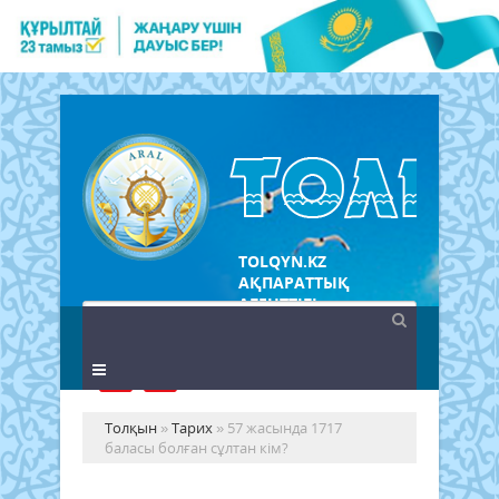
TOLQYN.KZ
АҚПАРАТТЫҚ
АГЕНТТІГІ
Толқын
»
Тарих
» 57 жасында 1717
баласы болған сұлтан кім?