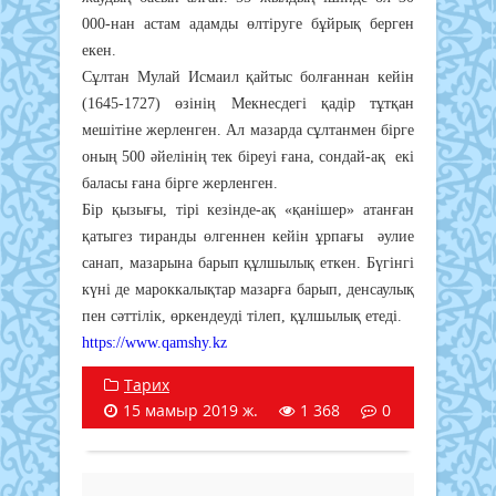
000-нан астам адамды өлтіруге бұйрық берген
екен.
Сұлтан Мулай Исмаил қайтыс болғаннан кейін
(1645-1727) өзінің Мекнесдегі қадір тұтқан
мешітіне жерленген. Ал мазарда сұлтанмен бірге
оның 500 әйелінің тек біреуі ғана, сондай-ақ екі
баласы ғана бірге жерленген.
Бір қызығы, тірі кезінде-ақ «қанішер» атанған
қатыгез тиранды өлгеннен кейін ұрпағы әулие
санап, мазарына барып құлшылық еткен. Бүгінгі
күні де мароккалықтар мазарға барып, денсаулық
пен сәттілік, өркендеуді тілеп, құлшылық етеді.
https://www.qamshy.kz
Тарих
15 мамыр 2019 ж.
1 368
0