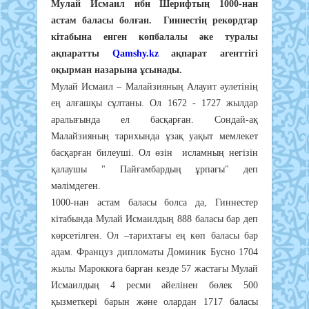
Мулай Исмаил ибн Шерифтың 1000-нан
астам баласы болған. Гиннестің рекордтар
кітабына енген көпбалалы әке туралы
ақпаратты
Qamshy.kz
ақпарат агенттігі
оқырман назарына ұсынады.
Мулай Исмаил – Малайзияның Алауит әулетінің
ең алғашқы сұлтаны. Ол 1672 - 1727 жылдар
аралығында ел басқарған. Сондай-ақ
Малайзияның тарихында ұзақ уақыт мемлекет
басқарған билеуші. Ол өзін исламның негізін
қалаушы " Пайғамбардың ұрпағы" деп
мәлімдеген.
1000-нан астам баласы болса да, Гиннестер
кітабында Мулай Исмаилдың 888 баласы бар деп
көрсетілген. Ол –тарихтағы ең көп баласы бар
адам. Француз дипломаты Доминик Бусно 1704
жылы Мароккоға барған кезде 57 жастағы Мулай
Исмаилдың 4 ресми әйелінен бөлек 500
қызметкері барын және олардан 1717 баласы