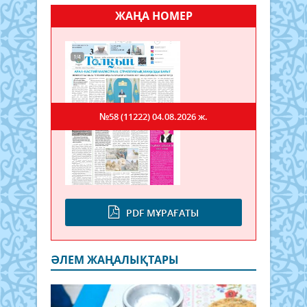
ЖАҢА НОМЕР
№58 (11222)
04.08.2026 ж.
PDF МҰРАҒАТЫ
ӘЛЕМ ЖАҢАЛЫҚТАРЫ