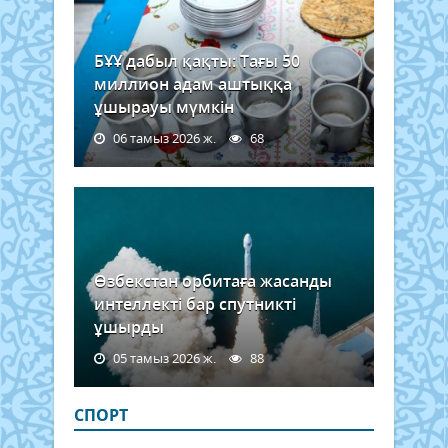
БҰҰ дабыл қақты: Тағы 50
миллион адам аштыққа
ұшырауы мүмкін
06 тамыз 2026 ж.
68
Өзбекстан орбитаға жасанды
интеллекті бар спутникті
ұшырды
05 тамыз 2026 ж.
88
СПОРТ