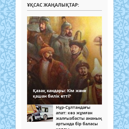
ҰҚСАС ЖАҢАЛЫҚТАР:
Қазақ хандары: Кім және
қашан билік етті?
Нұр-Сұлтандағы
апат: көз жұмған
жалғызбасты ананың
артында бір баласы