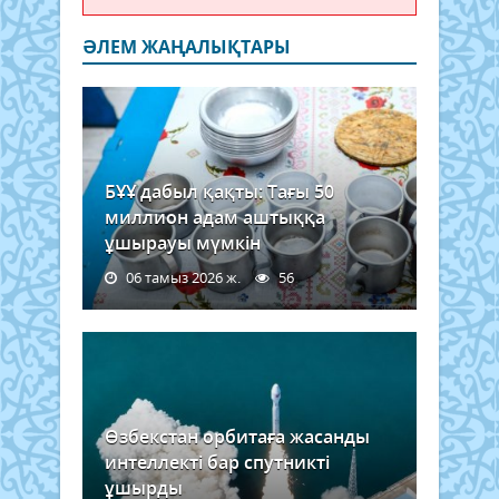
ӘЛЕМ ЖАҢАЛЫҚТАРЫ
БҰҰ дабыл қақты: Тағы 50
миллион адам аштыққа
ұшырауы мүмкін
06 тамыз 2026 ж.
56
Өзбекстан орбитаға жасанды
интеллекті бар спутникті
ұшырды