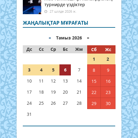
турнирде үздіктер
27 шілде 2026 ж.
ЖАҢАЛЫҚТАР МҰРАҒАТЫ
«
Тамыз 2026 »
Дс
Сс
Ср
Бс
Жм
Сб
Жс
1
2
3
4
5
6
7
8
9
10
11
12
13
14
15
16
17
18
19
20
21
22
23
24
25
26
27
28
29
30
31