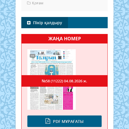
Қоғам
Пікір қалдыру
ЖАҢА НОМЕР
№58 (11222)
04.08.2026 ж.
PDF МҰРАҒАТЫ