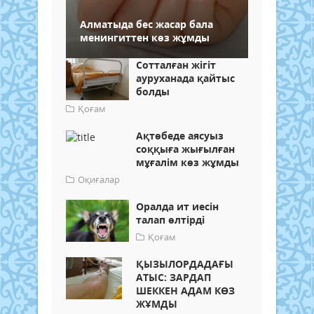
Алматыда бес жасар бала
менингиттен көз жұмды
Сотталған жігіт
ауруханада қайтыс
болды
Қоғам
Ақтөбеде аясуыз
соққыға жығылған
мұғалім көз жұмды
Оқиғалар
Оралда ит иесін
талап өлтірді
Қоғам
ҚЫЗЫЛОРДАДАҒЫ
АТЫС: ЗАРДАП
ШЕККЕН АДАМ КӨЗ
ЖҰМДЫ