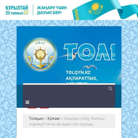
TOLQYN.KZ
АҚПАРАТТЫҚ
АГЕНТТІГІ
Толқын
»
Қоғам
» Оралда күйеу баласы
жарақаттаған ер адам көз жұмды