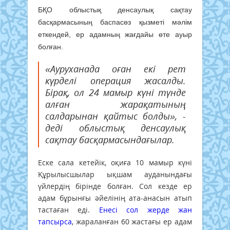
БҚО облыстық денсаулық сақтау
басқармасының баспасөз қызметі мәлім
еткендей, ер адамның жағдайы өте ауыр
болған.
«Ауруханада оған екі рет
күрделі операция жасалды.
Бірақ, ол 24 мамыр күні түнде
алған жарақатының
салдарынан қайтыс болды», -
деді облыстық денсаулық
сақтау басқармасындағылар.
Еске сала кетейік, оқиға 10 мамыр күні
Құрылысшылар ықшам ауданындағы
үйлердің бірінде болған. Сол кезде ер
адам бұрынғы әйелінің ата-анасын атып
тастаған еді.
Енесі сол жерде жан
тапсырса
, жараланған 60 жастағы ер адам