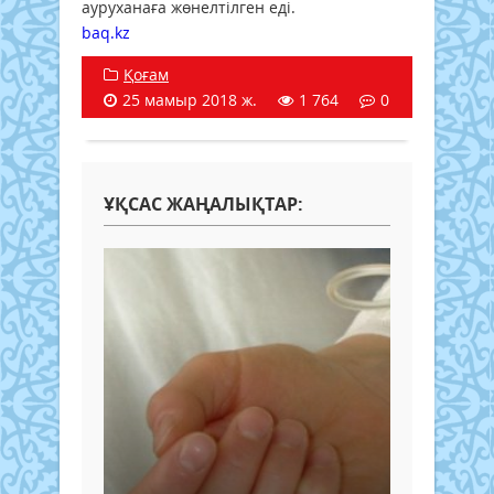
ауруханаға жөнелтілген еді.
baq.kz
Қоғам
25 мамыр 2018 ж.
1 764
0
ҰҚСАС ЖАҢАЛЫҚТАР: