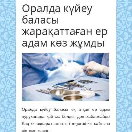
Оралда күйеу
баласы
жарақаттаған ер
адам көз жұмды
Оралда күйеу баласы оқ атқан ер адам
ауруханада қайтыс болды, деп хабарлайды
Baq.kz ақпарат агенттігі mgorod.kz сайтына
сілтеме жасап.