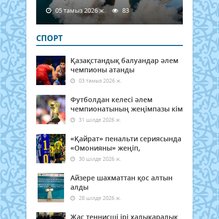
05 тамыз 2026 ж.
83
СПОРТ
Қазақстандық балуандар әлем
чемпионы атанды
03 тамыз 2026 ж.
Футболдан келесі әлем
чемпионатының жеңімпазы кім
31 шілде 2026 ж.
«Қайрат» пенальти сериясында
«Омонияны» жеңіп,
30 шілде 2026 ж.
Айзере шахматтан қос алтын
алды
28 шілде 2026 ж.
Жас теннисші ірі халықаралық