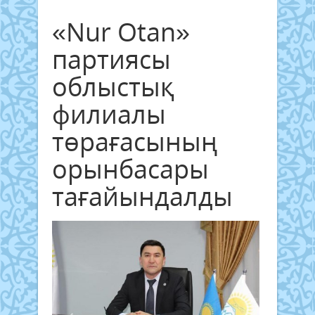
«Nur Otan»
партиясы
облыстық
филиалы
төрағасының
орынбасары
тағайындалды