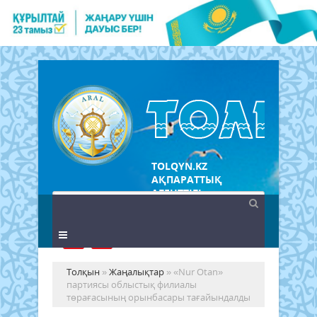
TOLQYN.KZ
АҚПАРАТТЫҚ
АГЕНТТІГІ
Толқын
»
Жаңалықтар
» «Nur Otan»
партиясы облыстық филиалы
төрағасының орынбасары тағайындалды