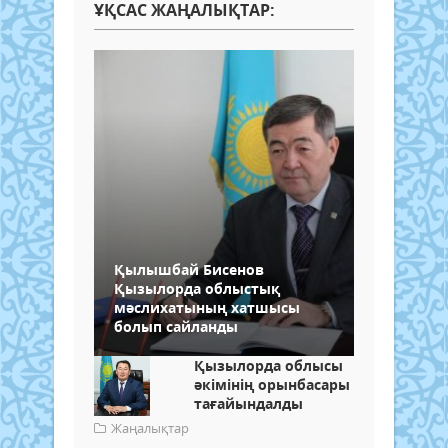
ҰҚСАС ЖАҢАЛЫҚТАР:
Қылышбай Бисенов
Қызылорда облыстық
мәслихатының хатшысы
болып сайланды
Қызылорда облысы
әкімінің орынбасары
тағайындалды
Жаңалықтар