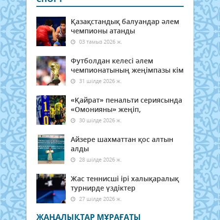
Қазақстандық балуандар әлем
чемпионы атанды
03 тамыз 2026 ж.
Футболдан келесі әлем
чемпионатының жеңімпазы кім
31 шілде 2026 ж.
«Қайрат» пенальти сериясында
«Омонияны» жеңіп,
30 шілде 2026 ж.
Айзере шахматтан қос алтын
алды
28 шілде 2026 ж.
Жас теннисші ірі халықаралық
турнирде үздіктер
27 шілде 2026 ж.
ЖАҢАЛЫҚТАР МҰРАҒАТЫ