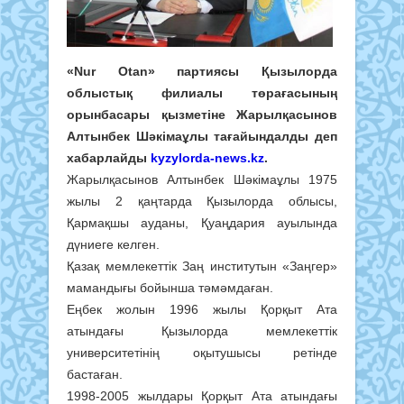
«Nur Otan» партиясы Қызылорда
облыстық филиалы төрағасының
орынбасары қызметіне Жарылқасынов
Алтынбек Шәкімаұлы тағайындалды деп
хабарлайды
kyzylorda-news.kz
.
Жарылқасынов Алтынбек Шәкімаұлы 1975
жылы 2 қаңтарда Қызылорда облысы,
Қармақшы ауданы, Қуаңдария ауылында
дүниеге келген.
Қазақ мемлекеттік Заң институтын «Заңгер»
мамандығы бойынша тәмәмдаған.
Еңбек жолын 1996 жылы Қорқыт Ата
атындағы Қызылорда мемлекеттік
университетінің оқытушысы ретінде
бастаған.
1998-2005 жылдары Қорқыт Ата атындағы