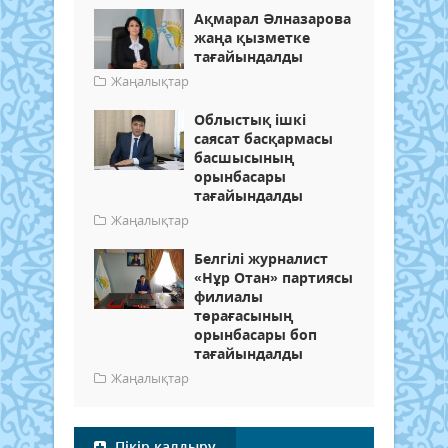
Ақмарал Әлназарова
жаңа қызметке
тағайындалды
Жаңалықтар
Облыстық ішкі
саясат басқармасы
басшысының
орынбасары
тағайындалды
Жаңалықтар
Белгілі журналист
«Нұр Отан» партиясы
филиалы
төрағасының
орынбасары боп
тағайындалды
Жаңалықтар
Пікір қалдыру