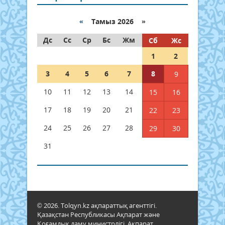
«
Тамыз 2026 »
Дс
Сс
Ср
Бс
Жм
Сб
Жс
1
2
3
4
5
6
7
8
9
10
11
12
13
14
15
16
17
18
19
20
21
22
23
24
25
26
27
28
29
30
31
© 2026. Tolqyn.kz ақпараттық агенттігі.
Қазақстан Республикасы Ақпарат және
Қоғамдық даму министрлігі, Ақпарат