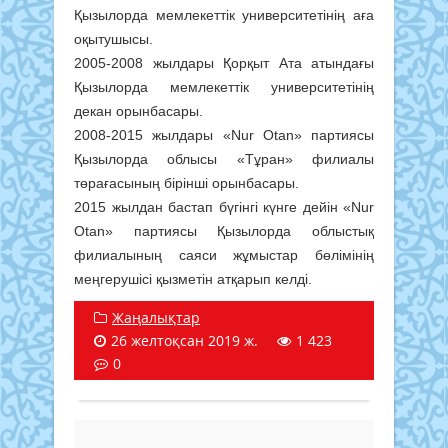
Қызылорда мемлекеттік университетінің аға
оқытушысы.
2005-2008 жылдары Қорқыт Ата атындағы
Қызылорда мемлекеттік университетінің
декан орынбасары.
2008-2015 жылдары «Nur Otan» партиясы
Қызылорда облысы «Тұран» филиалы
төрағасының бірінші орынбасары.
2015 жылдан бастап бүгінгі күнге дейін «Nur
Otan» партиясы Қызылорда облыстық
филиалының саяси жұмыстар бөлімінің
меңгерушісі қызметін атқарып келді.
Жаңалықтар
26 желтоқсан 2019 ж.
1 423
0