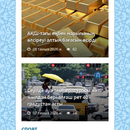
АҚШ-тағы еңбек нарығының
әлсіреуі алтын бағасын өсірді
08 тамыз 2026 ж.
62
Сеулде ауа температурасы жеті
жылдан бері алғаш рет 40
градустан асты
07 тамыз 2026 ж.
74
СПОРТ