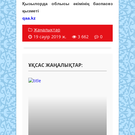
Қызылорда облысы әкімінің баспасөз
қызметі
qaa.kz
Жаңалықтар
19 сәуір 2019 ж.
3 662
0
ҰҚСАС ЖАҢАЛЫҚТАР: