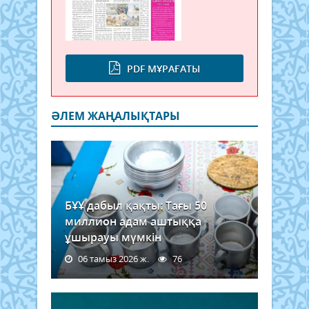
PDF МҰРАҒАТЫ
ӘЛЕМ ЖАҢАЛЫҚТАРЫ
БҰҰ дабыл қақты: Тағы 50
миллион адам аштыққа
ұшырауы мүмкін
06 тамыз 2026 ж.
76