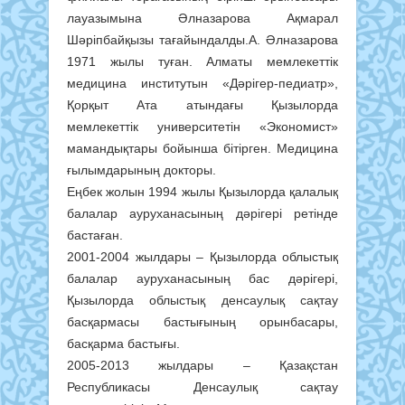
лауазымына Әлназарова Ақмарал
Шәріпбайқызы тағайындалды.А. Әлназарова
1971 жылы туған. Алматы мемлекеттік
медицина институтын «Дәрігер-педиатр»,
Қорқыт Ата атындағы Қызылорда
мемлекеттік университетін «Экономист»
мамандықтары бойынша бітірген. Медицина
ғылымдарының докторы.
Еңбек жолын 1994 жылы Қызылорда қалалық
балалар ауруханасының дәрігері ретінде
бастаған.
2001-2004 жылдары – Қызылорда облыстық
балалар ауруханасының бас дәрігері,
Қызылорда облыстық денсаулық сақтау
басқармасы бастығының орынбасары,
басқарма бастығы.
2005-2013 жылдары – Қазақстан
Республикасы Денсаулық сақтау