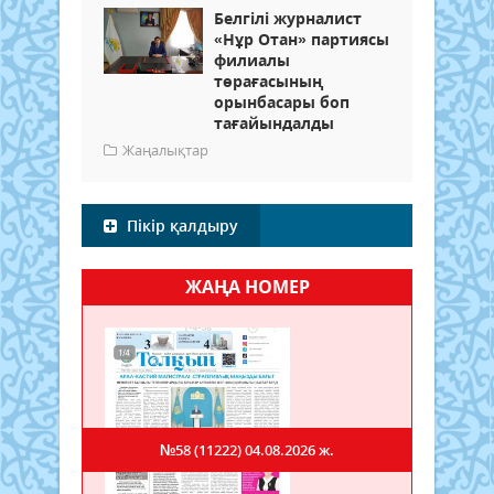
Белгілі журналист
«Нұр Отан» партиясы
филиалы
төрағасының
орынбасары боп
тағайындалды
Жаңалықтар
Пікір қалдыру
ЖАҢА НОМЕР
№58 (11222)
04.08.2026 ж.