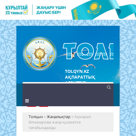
TOLQYN.KZ
АҚПАРАТТЫҚ
АГЕНТТІГІ
Толқын
»
Жаңалықтар
» Ақмарал
Әлназарова жаңа қызметке
тағайындалды