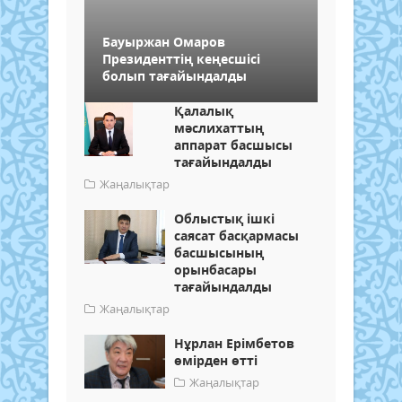
Бауыржан Омаров
Президенттің кеңесшісі
болып тағайындалды
Қалалық
мәслихаттың
аппарат басшысы
тағайындалды
Жаңалықтар
Облыстық ішкі
саясат басқармасы
басшысының
орынбасары
тағайындалды
Жаңалықтар
Нұрлан Ерімбетов
өмірден өтті
Жаңалықтар