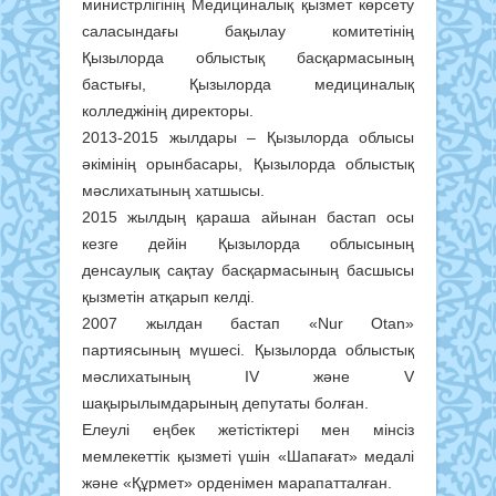
министрлігінің Медициналық қызмет көрсету
саласындағы бақылау комитетінің
Қызылорда облыстық басқармасының
бастығы, Қызылорда медициналық
колледжінің директоры.
2013-2015 жылдары – Қызылорда облысы
әкімінің орынбасары, Қызылорда облыстық
мәслихатының хатшысы.
2015 жылдың қараша айынан бастап осы
кезге дейін Қызылорда облысының
денсаулық сақтау басқармасының басшысы
қызметін атқарып келді.
2007 жылдан бастап «Nur Otan»
партиясының мүшесі. Қызылорда облыстық
мәслихатының IV және V
шақырылымдарының депутаты болған.
Елеулі еңбек жетістіктері мен мінсіз
мемлекеттік қызметі үшін «Шапағат» медалі
және «Құрмет» орденімен марапатталған.