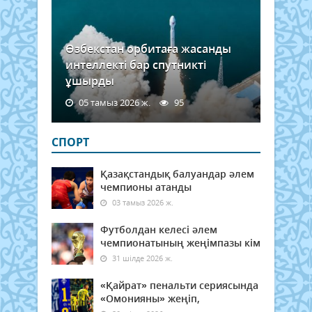
Өзбекстан орбитаға жасанды
интеллекті бар спутникті
ұшырды
05 тамыз 2026 ж.
95
СПОРТ
Қазақстандық балуандар әлем
чемпионы атанды
03 тамыз 2026 ж.
Футболдан келесі әлем
чемпионатының жеңімпазы кім
31 шілде 2026 ж.
«Қайрат» пенальти сериясында
«Омонияны» жеңіп,