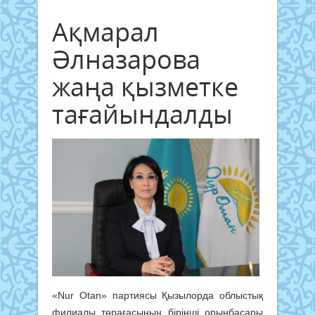
Ақмарал
Әлназарова
жаңа қызметке
тағайындалды
«Nur Otan» партиясы Қызылорда облыстық
филиалы төрағасының бірінші орынбасары