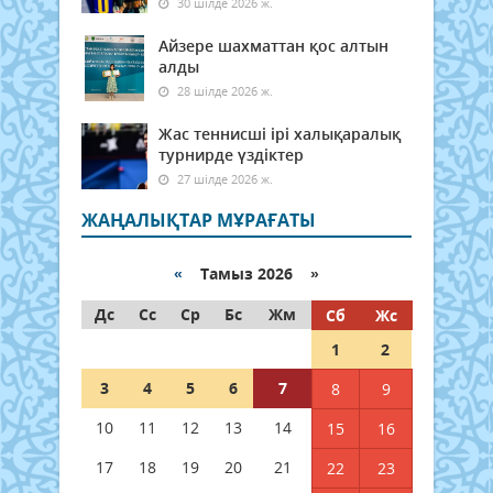
30 шілде 2026 ж.
Айзере шахматтан қос алтын
алды
28 шілде 2026 ж.
Жас теннисші ірі халықаралық
турнирде үздіктер
27 шілде 2026 ж.
ЖАҢАЛЫҚТАР МҰРАҒАТЫ
«
Тамыз 2026 »
Дс
Сс
Ср
Бс
Жм
Сб
Жс
1
2
3
4
5
6
7
8
9
10
11
12
13
14
15
16
17
18
19
20
21
22
23