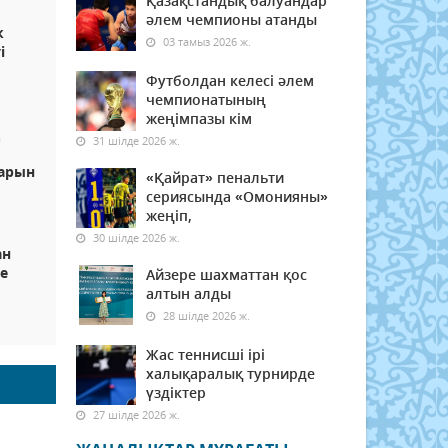
Қазақстандық балуандар
әлем чемпионы атанды
к
03 тамыз 2026 ж.
і
Футболдан келесі әлем
чемпионатының
жеңімпазы кім
ң
31 шілде 2026 ж.
парын
«Қайрат» пенальти
сериясында «Омонияны»
жеңіп,
30 шілде 2026 ж.
ан
ге
Айзере шахматтан қос
алтын алды
28 шілде 2026 ж.
Жас теннисші ірі
халықаралық турнирде
үздіктер
27 шілде 2026 ж.