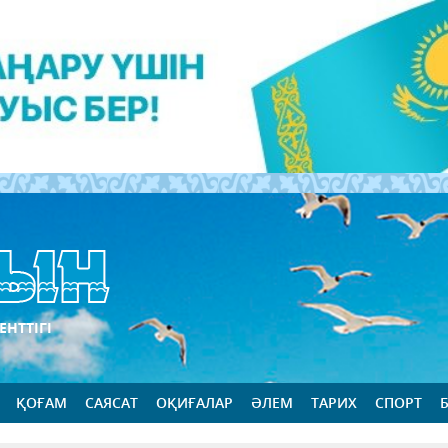
ЕНТТІГІ
ҚОҒАМ
САЯСАТ
ОҚИҒАЛАР
ӘЛЕМ
ТАРИХ
СПОРТ