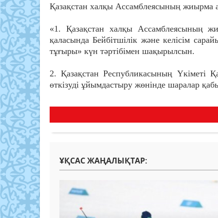
Қазақстан халқы Ассамблеясының жиырма 
«1. Қазақстан халқы Ассамблеясының ж
қаласында Бейбітшілік және келісім сарайы
тұғыры» күн тәртібімен шақырылсын.
2. Қазақстан Республикасының Үкіметі 
өткізуді ұйымдастыру жөнінде шаралар қабы
ҰҚСАС ЖАҢАЛЫҚТАР: