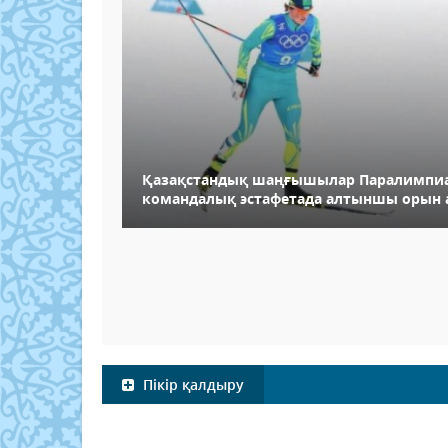
Қазақстандық шаңғышылар Паралимпи
командалық эстафетада алтыншы орын
Пікір қалдыру