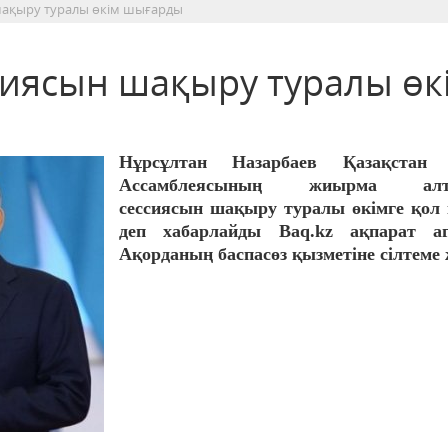
шақыру туралы өкім шығарды
сиясын шақыру туралы өк
Нұрсұлтан Назарбаев Қазақстан
Ассамблеясының жиырма ал
сессиясын шақыру туралы өкімге қол 
деп хабарлайды Вaq.kz ақпарат аге
Ақорданың баспасөз қызметіне сілтеме 