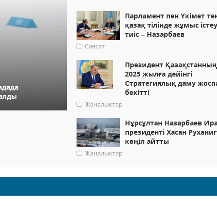
Парламент пен Үкімет те
қазақ тілінде жұмыс істеу
тиіс – Назарбаев
Саясат
Президент Қазақстанны
2025 жылға дейінгі
Стратегиялық даму жос
адада
бекітті
 алды
Жаңалықтар
Нұрсұлтан Назарбаев Ир
президенті Хасан Рухани
көңіл айтты
Жаңалықтар