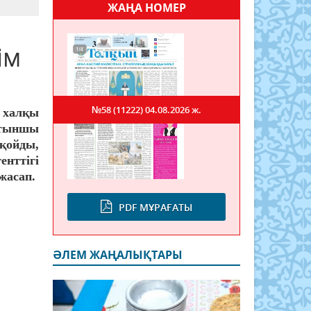
ЖАҢА НОМЕР
ім
№58 (11222)
04.08.2026 ж.
 халқы
тыншы
қойды,
нттігі
жасап.
PDF МҰРАҒАТЫ
ӘЛЕМ ЖАҢАЛЫҚТАРЫ