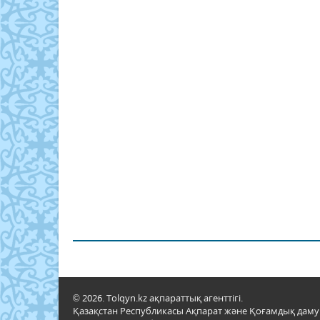
© 2026. Tolqyn.kz ақпараттық агенттігі.
Қазақстан Республикасы Ақпарат және Қоғамдық даму м