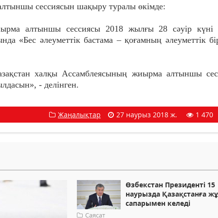
алтыншы сессиясын шақыру туралы өкімде:
иырма алтыншы сессиясы 2018 жылғы 28 сәуір күні 
нда «Бес әлеуметтік бастама – қоғамның әлеуметтік бір
Қазақстан халқы Ассамблеясының жиырма алтыншы се
лдасын», - делінген.
Жаңалықтар
27 наурыз 2018 ж.
1 470
Өзбекстан Президенті 15
наурызда Қазақстанға ж
сапарымен келеді
Саясат