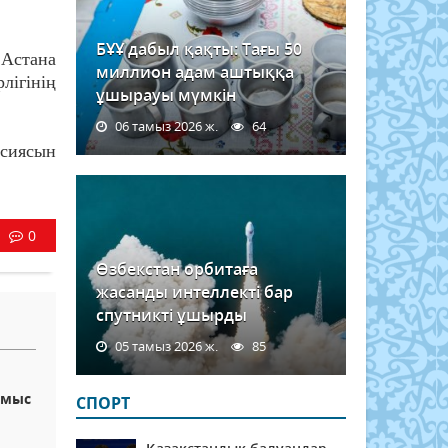
БҰҰ дабыл қақты: Тағы 50
Астана
миллион адам аштыққа
лігінің
ұшырауы мүмкін
06 тамыз 2026 ж.
64
ссиясын
0
Өзбекстан орбитаға
жасанды интеллекті бар
спутникті ұшырды
05 тамыз 2026 ж.
85
ұмыс
СПОРТ