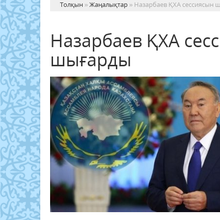
Толқын
»
Жаңалықтар
» Назарбаев ҚХА сессиясын 
Назарбаев ҚХА сес
шығарды