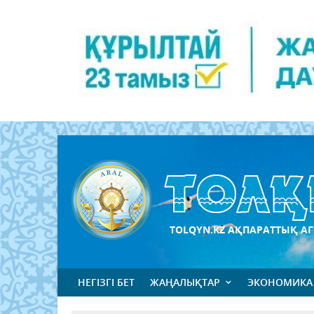
TOLQYN.KZ АҚПАРАТТЫҚ АГ
НЕГІЗГІ БЕТ
ЖАҢАЛЫҚТАР
ЭКОНОМИКА