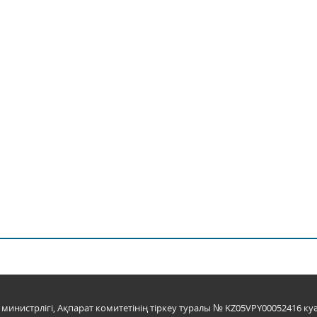
инистрлігі, Ақпарат комитетінің тіркеу туралы № KZ05VPY00052416 куә