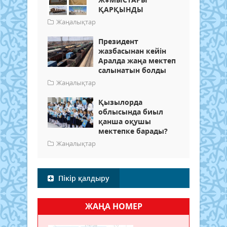
ҚАРҚЫНДЫ
Жаңалықтар
Президент
жазбасынан кейін
Аралда жаңа мектеп
салынатын болды
Жаңалықтар
Қызылорда
облысында биыл
қанша оқушы
мектепке барады?
Жаңалықтар
Пікір қалдыру
ЖАҢА НОМЕР