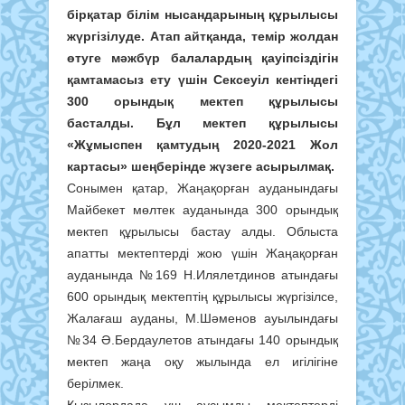
бірқатар білім нысандарының құрылысы
жүргізілуде. Атап айтқанда, темір жолдан
өтуге мәжбүр балалардың қауіпсіздігін
қамтамасыз ету үшін Сексеуіл кентіндегі
300 орындық мектеп құрылысы
басталды. Бұл мектеп құрылысы
«Жұмыспен қамтудың 2020-2021 Жол
картасы» шеңберінде жүзеге асырылмақ.
Сонымен қатар, Жаңақорған ауданындағы
Майбекет мөлтек ауданында 300 орындық
мектеп құрылысы бастау алды. Облыста
апатты мектептерді жою үшін Жаңақорған
ауданында №169 Н.Илялетдинов атындағы
600 орындық мектептің құрылысы жүргізілсе,
Жалағаш ауданы, М.Шәменов ауылындағы
№34 Ә.Бердаулетов атындағы 140 орындық
мектеп жаңа оқу жылында ел игілігіне
берілмек.