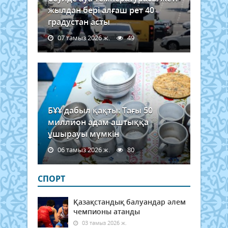
жылдан бері алғаш рет 40
градустан асты
07 тамыз 2026 ж.
49
БҰҰ дабыл қақты: Тағы 50
миллион адам аштыққа
ұшырауы мүмкін
06 тамыз 2026 ж.
80
СПОРТ
Қазақстандық балуандар әлем
чемпионы атанды
03 тамыз 2026 ж.