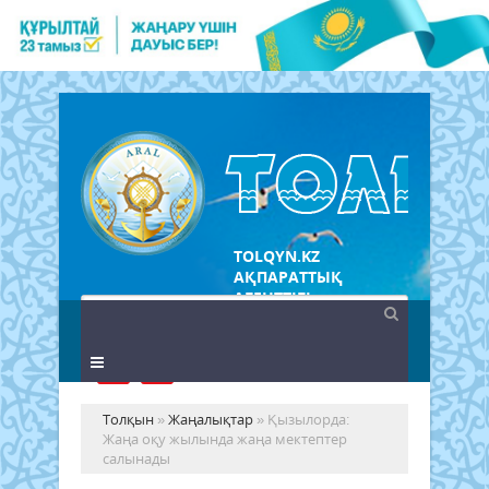
TOLQYN.KZ
АҚПАРАТТЫҚ
АГЕНТТІГІ
Толқын
»
Жаңалықтар
» Қызылорда:
Жаңа оқу жылында жаңа мектептер
салынады