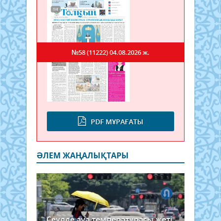
№58 (11222)
04.08.2026 ж.
PDF МҰРАҒАТЫ
ӘЛЕМ ЖАҢАЛЫҚТАРЫ
Сеулде ауа температурасы жеті