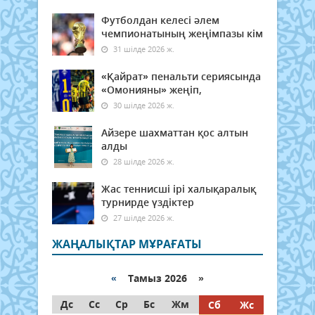
Футболдан келесі әлем
чемпионатының жеңімпазы кім
31 шілде 2026 ж.
«Қайрат» пенальти сериясында
«Омонияны» жеңіп,
30 шілде 2026 ж.
Айзере шахматтан қос алтын
алды
28 шілде 2026 ж.
Жас теннисші ірі халықаралық
турнирде үздіктер
27 шілде 2026 ж.
ЖАҢАЛЫҚТАР МҰРАҒАТЫ
«
Тамыз 2026 »
Дс
Сс
Ср
Бс
Жм
Сб
Жс