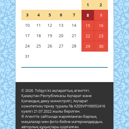
1
2
3
4
5
6
7
8
9
10
11
12
13
14
15
16
17
18
19
20
21
22
23
24
25
26
27
28
29
30
31
© 2026. Tolqyn.kz ақпараттық агенттігі.
Қазақстан Республикасы Ақпарат және
Қоғамдық даму министрлігі, Ақпарат
комитетінің тіркеу туралы № KZ05VPY00052416
куәлігі 21.07.2022 жылы берілген.
® Агенттік сайтында жарияланған барлық
мақалалар мен фото-бейне материалдардың
авторлық құқықтары қорғалған.