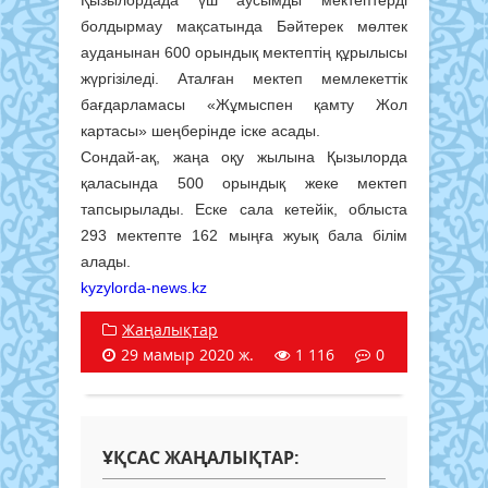
Қызылордада үш аусымды мектептерді
болдырмау мақсатында Бәйтерек мөлтек
ауданынан 600 орындық мектептің құрылысы
жүргізіледі. Аталған мектеп мемлекеттік
бағдарламасы «Жұмыспен қамту Жол
картасы» шеңберінде іске асады.
Сондай-ақ, жаңа оқу жылына Қызылорда
қаласында 500 орындық жеке мектеп
тапсырылады. Еске сала кетейік, облыста
293 мектепте 162 мыңға жуық бала білім
алады.
kyzylorda-news.kz
Жаңалықтар
29 мамыр 2020 ж.
1 116
0
ҰҚСАС ЖАҢАЛЫҚТАР: