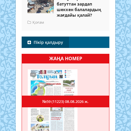
батуттан зардап
шеккен балалардың
жағдайы қалай?
Қоғам
Пікір қалдыру
ЖАҢА НОМЕР
№59 (11223)
08.08.2026 ж.