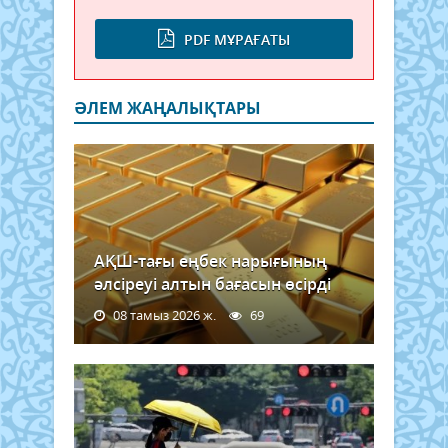
PDF МҰРАҒАТЫ
ӘЛЕМ ЖАҢАЛЫҚТАРЫ
АҚШ-тағы еңбек нарығының
әлсіреуі алтын бағасын өсірді
08 тамыз 2026 ж.
69