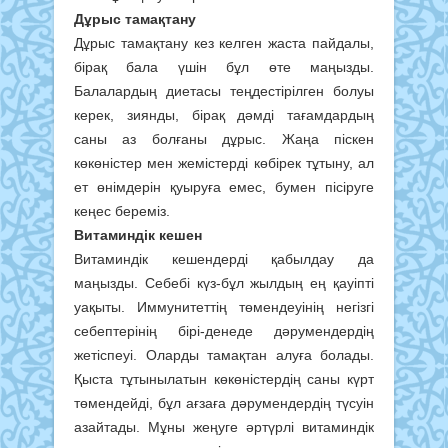
Дұрыс тамақтану
Дұрыс тамақтану кез келген жаста пайдалы,
бірақ бала үшін бұл өте маңызды.
Балалардың диетасы теңдестірілген болуы
керек, зиянды, бірақ дәмді тағамдардың
саны аз болғаны дұрыс. Жаңа піскен
көкөністер мен жемістерді көбірек тұтыну, ал
ет өнімдерін қуыруға емес, бумен пісіруге
кеңес береміз.
Витаминдік кешен
Витаминдік кешендерді қабылдау да
маңызды. Себебі күз-бұл жылдың ең қауіпті
уақыты. Иммунитеттің төмендеуінің негізгі
себептерінің бірі-денеде дәрумендердің
жетіспеуі. Оларды тамақтан алуға болады.
Қыста тұтынылатын көкөністердің саны күрт
төмендейді, бұл ағзаға дәрумендердің түсуін
азайтады. Мұны жеңуге әртүрлі витаминдік