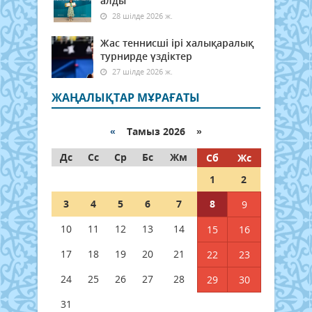
алды
28 шілде 2026 ж.
Жас теннисші ірі халықаралық
турнирде үздіктер
27 шілде 2026 ж.
ЖАҢАЛЫҚТАР МҰРАҒАТЫ
«
Тамыз 2026 »
Дс
Сс
Ср
Бс
Жм
Сб
Жс
1
2
3
4
5
6
7
8
9
10
11
12
13
14
15
16
17
18
19
20
21
22
23
24
25
26
27
28
29
30
31