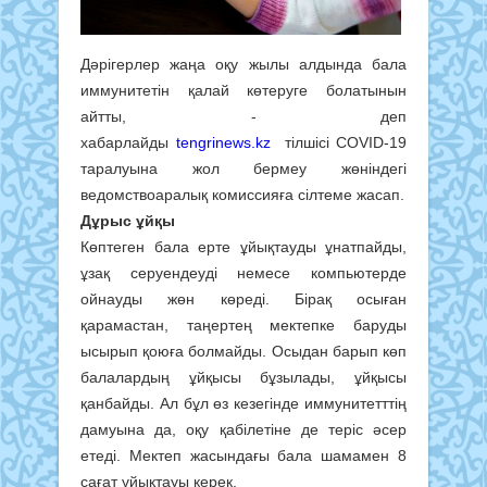
Дәрігерлер жаңа оқу жылы алдында бала
иммунитетін қалай көтеруге болатынын
айтты, - деп
хабарлайды
tengrinews.kz
тілшісі COVID-19
таралуына жол бермеу жөніндегі
ведомствоаралық комиссияға сілтеме жасап.
Дұрыс ұйқы
Көптеген бала ерте ұйықтауды ұнатпайды,
ұзақ серуендеуді немесе компьютерде
ойнауды жөн көреді. Бірақ осыған
қарамастан, таңертең мектепке баруды
ысырып қоюға болмайды. Осыдан барып көп
балалардың ұйқысы бұзылады, ұйқысы
қанбайды. Ал бұл өз кезегінде иммунитетттің
дамуына да, оқу қабілетіне де теріс әсер
етеді. Мектеп жасындағы бала шамамен 8
сағат ұйықтауы керек.