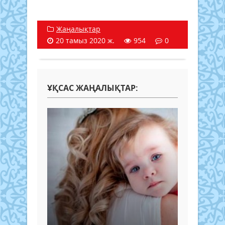
Жаңалықтар
20 тамыз 2020 ж.
954
0
ҰҚСАС ЖАҢАЛЫҚТАР: