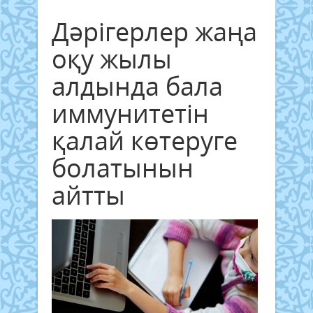
Дәрігерлер жаңа
оқу жылы
алдында бала
иммунитетін
қалай көтеруге
болатынын
айтты