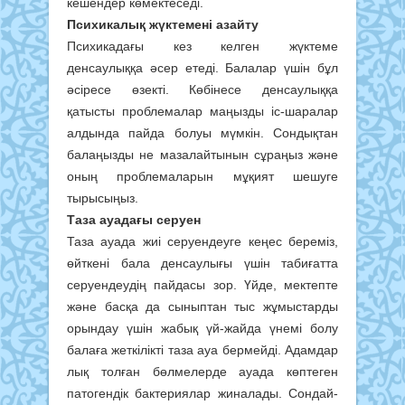
кешендер көмектеседі.
Психикалық жүктемені азайту
Психикадағы кез келген жүктеме
денсаулыққа әсер етеді. Балалар үшін бұл
әсіресе өзекті. Көбінесе денсаулыққа
қатысты проблемалар маңызды іс-шаралар
алдында пайда болуы мүмкін. Сондықтан
балаңызды не мазалайтынын сұраңыз және
оның проблемаларын мұқият шешуге
тырысыңыз.
Таза ауадағы серуен
Таза ауада жиі серуендеуге кеңес береміз,
өйткені бала денсаулығы үшін табиғатта
серуендеудің пайдасы зор. Үйде, мектепте
және басқа да сыныптан тыс жұмыстарды
орындау үшін жабық үй-жайда үнемі болу
балаға жеткілікті таза ауа бермейді. Адамдар
лық толған бөлмелерде ауада көптеген
патогендік бактериялар жиналады. Сондай-