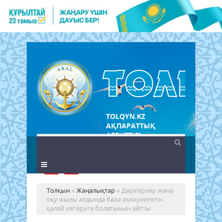
TOLQYN.KZ
АҚПАРАТТЫҚ
АГЕНТТІГІ
Толқын
»
Жаңалықтар
» Дәрігерлер жаңа
оқу жылы алдында бала иммунитетін
қалай көтеруге болатынын айтты