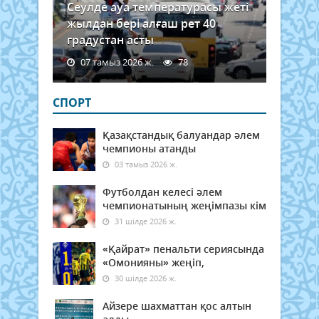
Сеулде ауа температурасы жеті
жылдан бері алғаш рет 40
градустан асты
07 тамыз 2026 ж.
78
СПОРТ
Қазақстандық балуандар әлем
чемпионы атанды
03 тамыз 2026 ж.
Футболдан келесі әлем
чемпионатының жеңімпазы кім
31 шілде 2026 ж.
«Қайрат» пенальти сериясында
«Омонияны» жеңіп,
30 шілде 2026 ж.
Айзере шахматтан қос алтын