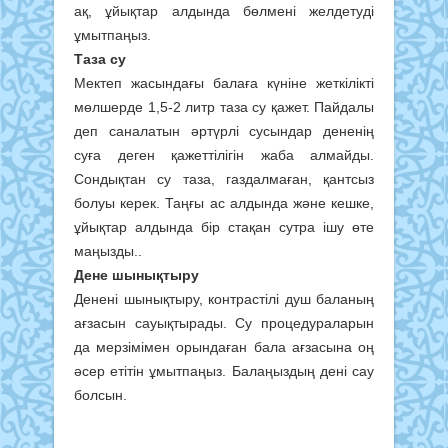
ақ, ұйықтар алдында бөлмені желдетуді
ұмытпаңыз.
Таза су
Мектеп жасындағы балаға күніне жеткілікті
мөлшерде 1,5-2 литр таза су қажет. Пайдалы
деп саналатын әртүрлі сусындар дененің
суға деген қажеттілігін жаба алмайды.
Сондықтан су таза, газдалмаған, қантсыз
болуы керек. Таңғы ас алдында және кешке,
ұйықтар алдында бір стақан сутра ішу өте
маңызды..
Дене шынықтыру
Денені шынықтыру, контрастілі душ баланың
ағзасын сауықтырады. Су процедураларын
да мерзімімен орындаған бала ағзасына оң
әсер етітін ұмытпаңыз. Балаңыздың дені сау
болсын.