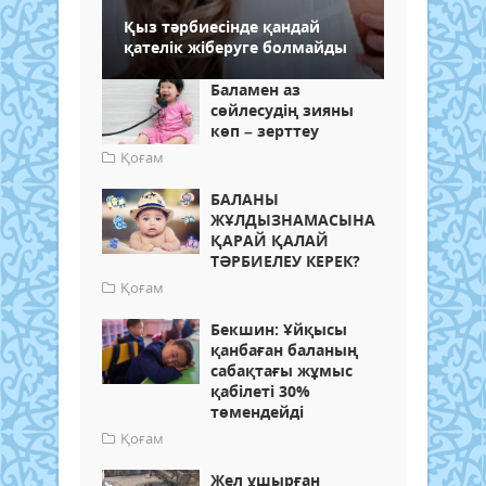
Қыз тәрбиесінде қандай
қателік жіберуге болмайды
Баламен аз
сөйлесудің зияны
көп – зерттеу
Қоғам
БАЛАНЫ
ЖҰЛДЫЗНАМАСЫНА
ҚАРАЙ ҚАЛАЙ
ТӘРБИЕЛЕУ КЕРЕК?
Қоғам
Бекшин: Ұйқысы
қанбаған баланың
сабақтағы жұмыс
қабілеті 30%
төмендейді
Қоғам
Жел ұшырған