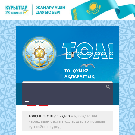
TOLQYN.KZ
АҚПАРАТТЫҚ
АГЕНТТІГІ
Толқын
»
Жаңалықтар
» Қазақстанда 1
қарашадан бастап жолаушылар пойызы
күн сайын жүреді