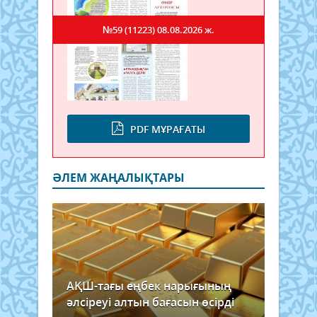
№59 (11223)
08.08.2026 ж.
PDF МҰРАҒАТЫ
ӘЛЕМ ЖАҢАЛЫҚТАРЫ
АҚШ-тағы еңбек нарығының
әлсіреуі алтын бағасын өсірді