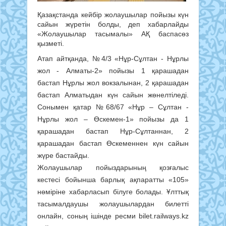
Қазақстанда кейбір жолаушылар пойызы күн
сайын жүретін болды, деп хабарлайды
«Жолаушылар тасымалы» АҚ баспасөз
қызметі.
Атап айтқанда, №4/3 «Нұр-Сұлтан - Нұрлы
жол - Алматы-2» пойызы 1 қарашадан
бастап Нұрлы жол вокзалынан, 2 қарашадан
бастап Алматыдан күн сайын жөнелтіледі.
Сонымен қатар №68/67 «Нұр – Сұлтан -
Нұрлы жол – Өскемен-1» пойызы да 1
қарашадан бастап Нұр-Сұлтаннан, 2
қарашадан бастап Өскеменнен күн сайын
жүре бастайды.
Жолаушылар пойыздарының қозғалыс
кестесі бойынша барлық ақпаратты «105»
нөміріне хабарласып білуге болады. Ұлттық
тасымалдаушы жолаушылардан билетті
онлайн, соның ішінде ресми bilet.railways.kz