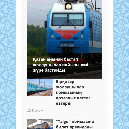
Қазан айынан бастап
жолаушылар пойызы жиі
жүре бастайды
Бірқатар
жолаушылар
пойызының
қозғалыс кестесі
өзгерді
Қоғам
"Talgo" пойызына
билет арзандады