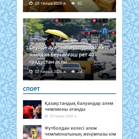
08 тамыз 2026 ж.
62
Сеулде ауа температурасы жеті
жылдан бері алғаш рет 40
градустан асты
07 тамыз 2026 ж.
74
СПОРТ
Қазақстандық балуандар әлем
чемпионы атанды
03 тамыз 2026 ж.
Футболдан келесі әлем
чемпионатының жеңімпазы кім