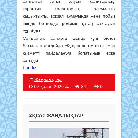
сайтынан сатып алуын, санитарлық-
карантин талаптарын, әлеуметтік
қашықтықты, вокзал аумағында және пойыз
ішінде бетперде режимін қатаң сақтауын
сұрайды.
Сондай-ақ, сапарға шығар күні билет
болмаған жағдайда «Күту парағы» атты тегін
қызметті пайдалануға болатынын еске
салады
baq.kz
Жаңалықтар
07 қазан 2020 ж.
841
0
ҰҚСАС ЖАҢАЛЫҚТАР: