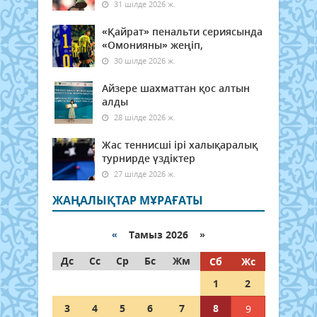
31 шілде 2026 ж.
«Қайрат» пенальти сериясында
«Омонияны» жеңіп,
30 шілде 2026 ж.
Айзере шахматтан қос алтын
алды
28 шілде 2026 ж.
Жас теннисші ірі халықаралық
турнирде үздіктер
27 шілде 2026 ж.
ЖАҢАЛЫҚТАР МҰРАҒАТЫ
«
Тамыз 2026 »
Дс
Сс
Ср
Бс
Жм
Сб
Жс
1
2
3
4
5
6
7
8
9