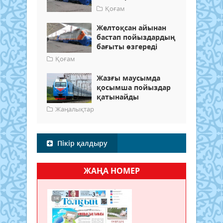
Қоғам
Желтоқсан айынан
бастап пойыздардың
бағыты өзгереді
Қоғам
Жазғы маусымда
қосымша пойыздар
қатынайды
Жаңалықтар
Пікір қалдыру
ЖАҢА НОМЕР