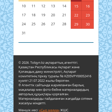
10
11
12
13
14
15
16
17
18
19
20
21
22
23
24
25
26
27
28
29
30
31
© 2026. Tolqyn.kz ақпараттық агенттігі.
Қазақстан Республикасы Ақпарат және
Қоғамдық даму министрлігі, Ақпарат
комитетінің тіркеу туралы № KZ05VPY00052416
куәлігі 21.07.2022 жылы берілген.
® Агенттік сайтында жарияланған барлық
мақалалар мен фото-бейне материалдардың
авторлық құқықтары қорғалған.
Материалдарды пайдаланған жағдайда сілтеме
жасалуы міндетті.
Меншік иесі:
«Сыр медиа»
ЖШС.