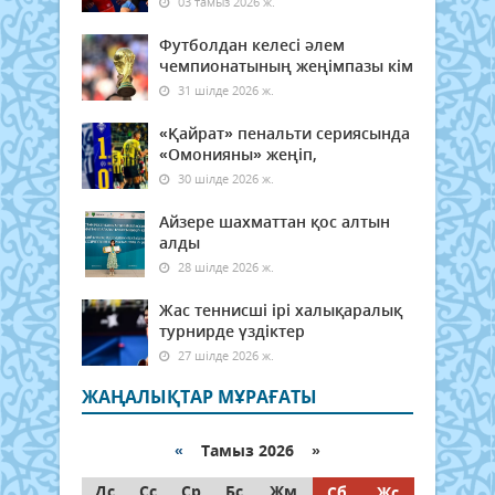
03 тамыз 2026 ж.
Футболдан келесі әлем
чемпионатының жеңімпазы кім
31 шілде 2026 ж.
«Қайрат» пенальти сериясында
«Омонияны» жеңіп,
30 шілде 2026 ж.
Айзере шахматтан қос алтын
алды
28 шілде 2026 ж.
Жас теннисші ірі халықаралық
турнирде үздіктер
27 шілде 2026 ж.
ЖАҢАЛЫҚТАР МҰРАҒАТЫ
«
Тамыз 2026 »
Дс
Сс
Ср
Бс
Жм
Сб
Жс