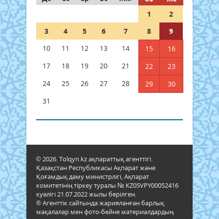
1
2
3
4
5
6
7
8
9
10
11
12
13
14
15
16
17
18
19
20
21
22
23
24
25
26
27
28
29
30
31
© 2026. Tolqyn.kz ақпараттық агенттігі.
Қазақстан Республикасы Ақпарат және
Қоғамдық даму министрлігі, Ақпарат
комитетінің тіркеу туралы № KZ05VPY00052416
куәлігі 21.07.2022 жылы берілген.
® Агенттік сайтында жарияланған барлық
мақалалар мен фото-бейне материалдардың