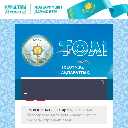
TOLQYN.KZ
АҚПАРАТТЫҚ
АГЕНТТІГІ
Толқын
»
Жаңалықтар
» Қазақстанда
балаларға міндетті вакциналау енгізіле
ме: Министр жауап берді