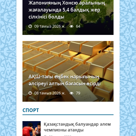
Жапонияның Хонсю аралының
жағалауында 5,4 балдық жер
сілкінісі болды
09 тамыз 2026 ж.
64
АҚШ-тағы еңбек нарығының
әлсіреуі алтын бағасын өсірді
08 тамыз 2026 ж.
79
СПОРТ
Қазақстандық балуандар әлем
чемпионы атанды