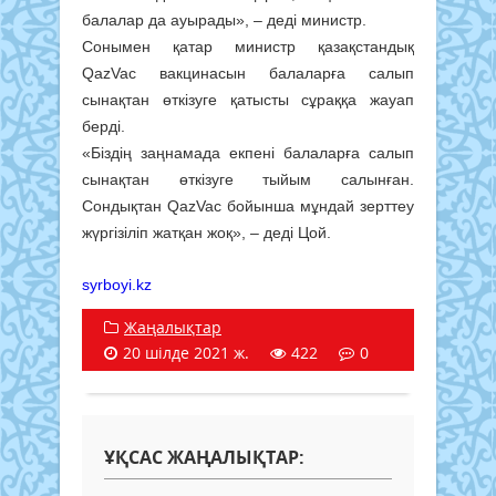
балалар да ауырады», – деді министр.
Сонымен қатар министр қазақстандық
QazVac вакцинасын балаларға салып
сынақтан өткізуге қатысты сұраққа жауап
берді.
«Біздің заңнамада екпені балаларға салып
сынақтан өткізуге тыйым салынған.
Сондықтан QazVac бойынша мұндай зерттеу
жүргізіліп жатқан жоқ», – деді Цой.
syrboyi.kz
Жаңалықтар
20 шілде 2021 ж.
422
0
ҰҚСАС ЖАҢАЛЫҚТАР: