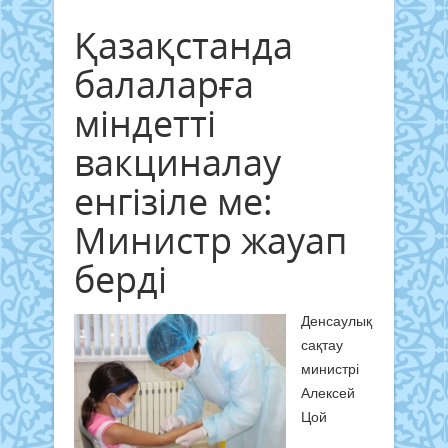
Қазақстанда
балаларға
міндетті
вакциналау
енгізіле ме:
Министр жауап
берді
Денсаулық
сақтау
министрі
Алексей
Цой