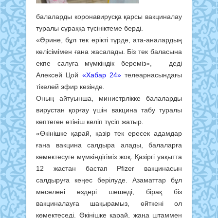
балаларды коронавирусқа қарсы вакциналау
туралы сұраққа түсініктеме берді.
«Әрине, бұл тек ерікті түрде, ата-аналардың
келісімімен ғана жасалады. Біз тек баласына
екпе салуға мүмкіндік береміз», – деді
Алексей Цой
«Хабар 24»
телеарнасындағы
тікелей эфир кезінде.
Оның айтуынша, министрлікке балаларды
вирустан қорғау үшін вакцина табу туралы
көптеген өтініш келіп түсіп жатыр.
«Өкінішке қарай, қазір тек ересек адамдар
ғана вакцина салдыра алады, балаларға
көмектесуге мүмкіндігіміз жоқ. Қазіргі уақытта
12 жастан бастап Pfizer вакцинасын
салдыруға кеңес берілуде. Азаматтар бұл
мәселені өздері шешеді, бірақ біз
вакциналауға шақырамыз, өйткені ол
көмектеседі. Өкінішке қарай, жаңа штаммен