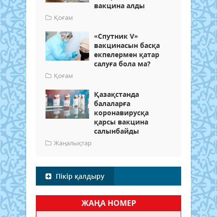
вакцина алды
Қоғам
«Спутник V»
вакцинасын басқа
екпелермен қатар
салуға бола ма?
Қоғам
Қазақстанда
балаларға
коронавирусқа
қарсы вакцина
салынбайды
Жаңалықтар
Пікір қалдыру
ЖАҢА НОМЕР